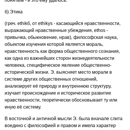
понятым - и это ему удалось.
б) Этика
(греч. ethikб, от ethikуs - касающийся нравственности,
выражающий нравственные убеждения, ethos -
привычка, обыкновение, нрав), философская наука,
объектом изучения которой является мораль,
нравственность как форма общественного сознания,
как одна из важнейших сторон жизнедеятельности
человека, специфическое явление общественно-
исторической жизни. Э. выясняет место морали в
системе других общественных отношений,
анализирует её природу и внутреннюю структуру,
изучает происхождение и историческое развитие
нравственности, теоретически обосновывает ту или
иную её систему.
В восточной и античной мысли Э. была вначале слита
воедино с философией и правом и имела характер