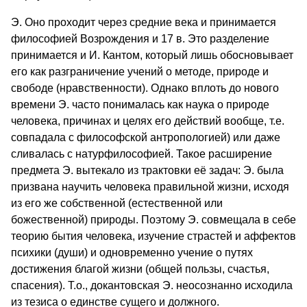
Э. Оно проходит через средние века и принимается
философией Возрождения и 17 в. Это разделение
принимается и И. Кантом, который лишь обосновывает
его как разграничение учений о методе, природе и
свободе (нравственности). Однако вплоть до нового
времени Э. часто понималась как наука о природе
человека, причинах и целях его действий вообще, т.е.
совпадала с философской антропологией) или даже
сливалась с натурфилософией. Такое расширение
предмета Э. вытекало из трактовки её задач: Э. была
призвана научить человека правильной жизни, исходя
из его же собственной (естественной или
божественной) природы. Поэтому Э. совмещала в себе
теорию бытия человека, изучение страстей и аффектов
психики (души) и одновременно учение о путях
достижения благой жизни (общей пользы, счастья,
спасения). Т.о., докантовская Э. неосознанно исходила
из тезиса о единстве сущего и должного.