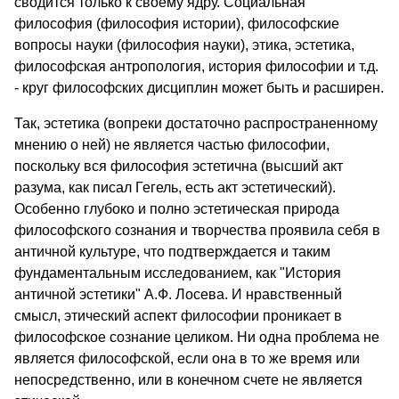
сводится только к своему ядру. Социальная
философия (философия истории), философские
вопросы науки (философия науки), этика, эстетика,
философская антропология, история философии и т.д.
- круг философских дисциплин может быть и расширен.
Так, эстетика (вопреки достаточно распространенному
мнению о ней) не является частью философии,
поскольку вся философия эстетична (высший акт
разума, как писал Гегель, есть акт эстетический).
Особенно глубоко и полно эстетическая природа
философского сознания и творчества проявила себя в
античной культуре, что подтверждается и таким
фундаментальным исследованием, как "История
античной эстетики" А.Ф. Лосева. И нравственный
смысл, этический аспект философии проникает в
философское сознание целиком. Ни одна проблема не
является философской, если она в то же время или
непосредственно, или в конечном счете не является