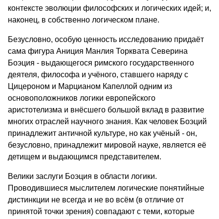
контексте эволюции философских и логических идей; и,
наконец, в собственно логическом плане.
Безусловно, особую ценность исследованию придаёт
сама фигура Аниция Манлия Торквата Северина
Боэция - выдающегося римского государственного
деятеля, философа и учёного, ставшего наряду с
Цицероном и Марцианом Капеллой одним из
основоположников логики европейского
аристотелизма и внёсшего большой вклад в развитие
многих отраслей научного знания. Как человек Боэций
принадлежит античной культуре, но как учёный - он,
безусловно, принадлежит мировой науке, является её
детищем и выдающимся представителем.
Велики заслуги Боэция в области логики.
Проводившиеся мыслителем логические понятийные
дистинкции не всегда и не во всём (в отличие от
принятой точки зрения) совпадают с теми, которые