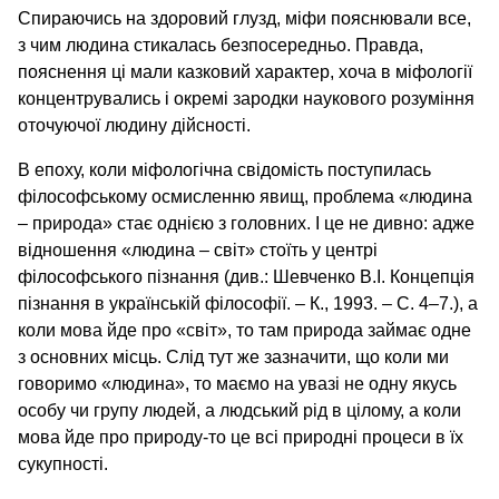
Спираючись на здоровий глузд, міфи пояснювали все,
з чим людина стикалась безпосередньо. Правда,
пояснення ці мали казковий характер, хоча в міфології
концентрувались і окремі зародки наукового розуміння
оточуючої людину дійсності.
В епоху, коли міфологічна свідомість поступилась
філософському осмисленню явищ, проблема «людина
– природа» стає однією з головних. І це не дивно: адже
відношення «людина – світ» стоїть у центрі
філософського пізнання (див.: Шевченко В.І. Концепція
пізнання в українській філософії. – К., 1993. – С. 4–7.), а
коли мова йде про «світ», то там природа займає одне
з основних місць. Слід тут же зазначити, що коли ми
говоримо «людина», то маємо на увазі не одну якусь
особу чи групу людей, а людський рід в цілому, а коли
мова йде про природу-то це всі природні процеси в їх
сукупності.