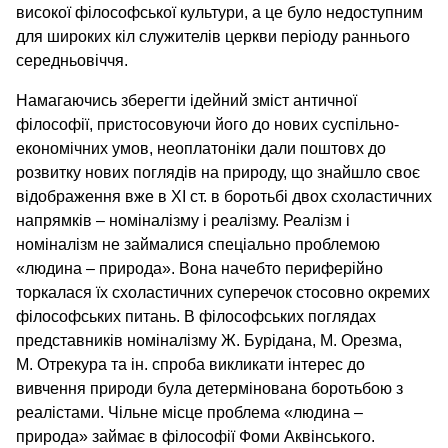
високої філософської культури, а це було недоступним
для широких кіл служителів церкви періоду раннього
середньовіччя.
Намагаючись зберегти ідейний зміст античної
філософії, пристосовуючи його до нових суспільно-
економічних умов, неоплатоніки дали поштовх до
розвитку нових поглядів на природу, що знайшло своє
відображення вже в XI ст. в боротьбі двох схоластичних
напрямків – номіналізму і реалізму. Реалізм і
номіналізм не займалися спеціально проблемою
«людина – природа». Вона начебто периферійно
торкалася їх схоластичних суперечок стосовно окремих
філософських питань. В філософських поглядах
представників номіналізму Ж. Бурідана, М. Орезма,
М. Отрекура та ін. спроба викликати інтерес до
вивчення природи була детермінована боротьбою з
реалістами. Чільне місце проблема «людина –
природа» займає в філософії Фоми Аквінського.