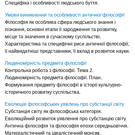
Специфіка і особливості людського буття.
Умови виникнення та особливості античної філософії
Філософія як особлива сфера людського знання і
пізнання, основні етапи її зародження та розвитку,
місце та значення в сучасному суспільстві.
Характеристика та специфічні риси античної філософії,
її найвидатніші представники, її вклад в розвиток науки.
Людиномiрнiсть предмета фiлософii
Контрольна робота з філософії. Тема 2.
Людиномірність предмета філософії. План.
Формування предмету філософії в історії культурно-
історичного розвитку суспільства.
Еволюція філософських уявлень про субстанції світу
Субстанція світу як філософська категорія.
Еволюційний розвиток уявлення про субстанцію світу.
Антична філософія та філософія епохи середньовіччя.
Матеріалістичний та ідеалістичний монізм.