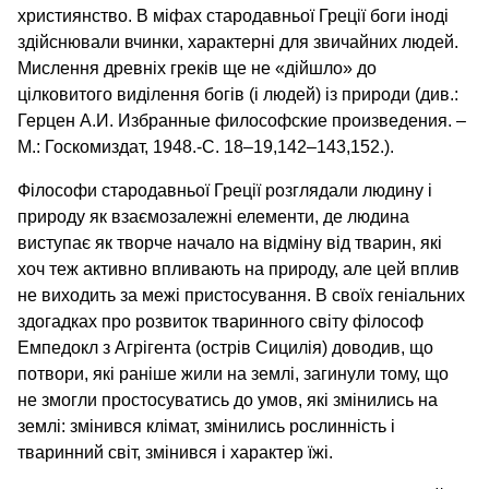
християнство. В міфах стародавньої Греції боги іноді
здійснювали вчинки, характерні для звичайних людей.
Мислення древніх греків ще не «дійшло» до
цілковитого виділення богів (і людей) із природи (див.:
Герцен А.И. Избранные философские произведения. –
М.: Госкомиздат, 1948.-С. 18–19,142–143,152.).
Філософи стародавньої Греції розглядали людину і
природу як взаємозалежні елементи, де людина
виступає як творче начало на відміну від тварин, які
хоч теж активно впливають на природу, але цей вплив
не виходить за межі пристосування. В своїх геніальних
здогадках про розвиток тваринного світу філософ
Емпедокл з Агрігента (острів Сицилія) доводив, що
потвори, які раніше жили на землі, загинули тому, що
не змогли простосуватись до умов, які змінились на
землі: змінився клімат, змінились рослинність і
тваринний світ, змінився і характер їжі.