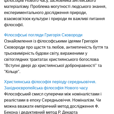
філософів Нового часу, засновника англійського
матеріалізму. Проблема могутності людського знання,
експериментального дослідження природи,
взаємозв'язок культури і природи як важливі питання
філософії.
Філософські погляди Григорія Сковороди
Ознайомлення із філософськими ідеями Григорія
Сковороди про щастя та любов, антиетичність буття та
трьохвимірність будови світу, вираженими у
світоглядних трактатах християнського богослова
"Вступні двері до християнської добронравності" та
"Кільце".
Християнська філософія періоду середньовіччя.
Західноєвропейська філософія Нового часу
Філософський смисл суперечки між номіналістами і
реалістами в епоху Середньовіччя. Номіналізм. Чи
можна вважати емпіричний метод дослідження Ф.
Бекона і дедуктивний метод Р. Декарта