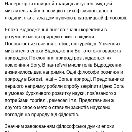
Наперекір католицькій традиції августенізму, цей
мислитель зайняв позицію психофізичної єдності
людини, яка стала домінуючою в католицькій філософії.
Епоха Відродження внесла значні корективи в
розуміння місця природи в житті людини.
Поновлюється вчення стоїків, епікурейців. У вченнях
мислителів епохи Відродження Бог ототожнювався з
природою. Поклоніння природі розглядається як
поклоніння Богу. В пантеїзмі мислителів Відродження
визначилось два напрямки. Одні філософи розчиняли
природу в Богові, інші – Бога в природі. Представники
першого напрямку робили спробу закріпити ідею Бога
в умовах бурхливого розвитку науки, пов'язаного з
потребами торгівлі, ремесел і т.д. Представники ж
другого своєю метою ставили захистів наукових
поглядів на природу від фідеїстів.
Значним завоюванням філософської думки епохи