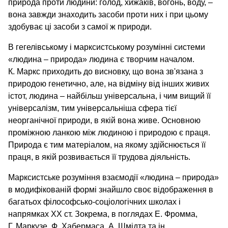
природа проти людини: голод, хижаків, вогонь, воду, –
вона завжди знаходить засоби проти них і при цьому
здобуває ці засоби з самої ж природи.
В гегелівському і марксистському розумінні системи
«людина – природа» людина є творчим началом.
К. Маркс приходить до висновку, що вона зв'язана з
природою генетично, але, на відміну від інших живих
істот, людина – найбільш універсальна, і чим вищий її
універсалізм, тим універсальніша сфера тієї
неорганічної природи, в якій вона живе. Основною
проміжною ланкою між людиною і природою є праця.
Природа є тим матеріалом, на якому здійснюється її
праця, в якій розвивається її трудова діяльність.
Марксистське розуміння взаємодії «людина – природа»
в модифікованій формі знайшло своє відображення в
багатьох філософсько-соціологічних школах і
напрямках XX ст. Зокрема, в поглядах Е. Фромма,
Г. Маркузе, Ф. Хабермаса, А. Шмідта та ін.