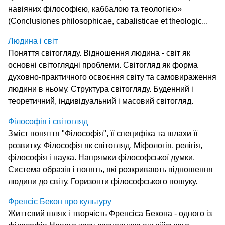
навіяних філософією, каббалою та теологією»
(Conclusiones philosophicae, cabalisticae et theologic...
Людина і світ
Поняття світогляду. Відношення людина - світ як
основні світоглядні проблеми. Світогляд як форма
духовно-практичного освоєння світу та самовираження
людини в ньому. Структура світогляду. Буденний і
теоретичний, індивідуальний і масовий світогляд.
Філософія і світогляд
Зміст поняття "Філософія", її специфіка та шлахи її
розвитку. Філософія як світогляд. Міфологія, релігія,
філософія і наука. Напрямки філософської думки.
Система образів і понять, які розкривають відношення
людини до світу. Горизонти філософського пошуку.
Френсіс Бекон про культуру
Життєвий шлях і творчість Френсіса Бекона - одного із