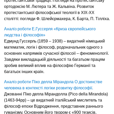
протестантській традиції. Погляди на протестантську
ортодоксію М. Лютера та Ж. Кальвіна. Розвиток
протестантської філософської теології в XIX-XX
столітті: погляди Ф. Шлейєрмахера, К. Барта, П. Тілліха.
Аналіз роботи Е.Гуссерля «Криза європейського
людства і філософія»
Едмунд Гуссерль (1859 – 1938) – видатний німецький
математик, логік і філософ, родоначальник одного з
основних напрямків сучасної філосоії – феноменології.
Завдяки викладацькій діяльності та багатьом працям
зробив великий вплив на філософію Германії та
багатьох інших країн.
Аналіз роботи Піко делла Мірандола О достоинстве
человека в контексті логіки розвитку філософії.
Джованні Піко делла Мірандолла (Pico della Mirandola)
(1463-94рр) – це видатний італійський мислитель та
філософ епохи Відродження, представник раннього
гуманізму. Основним його твором є «900 тезисів,