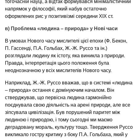
тогочасній науці, а відтак формувався мінімалістичний
напрямок у філософії, який набув остаточно
оформлених рис у позитивізмі середини XIX ст.
в) Проблема «людина – природа» у Нові часи
В умовах Нового часу мислителі цієї епохи (Ф. Бекон,
П. Гассенді, П.А. Гольбах, Ж.-Ж. Руссо та ін.)
розглядали людину як істоту, яка виникла з природи.
Правда, інтерпретація цього положення була
неоднозначною у всіх мислителів Нового часу.
Наприклад, Ж.-Ж. Руссо вважав, що в системі «людина
– природа» остання є домінуючим началом. Він
стверджував, що первісна людина гармонійно
поєднувала свою діяльність на арені природи, але все
зіпсувала цивілізація. Був порушений паритет між
людиною і природою, і тому сьогодні ми маємо
деградовану мораль, культуру тощо. Твердження Руссо
викликало гостру критику з боку П.А. Гольбаха, який у