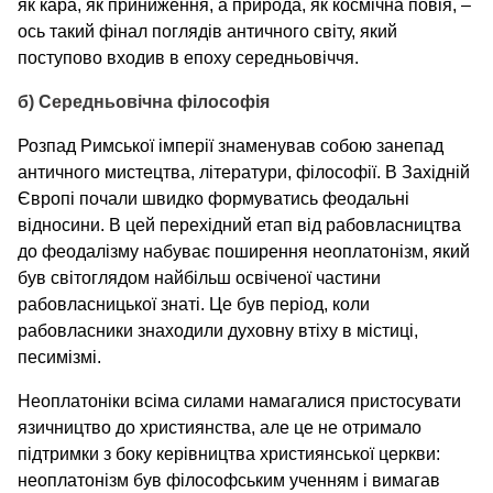
як кара, як приниження, а природа, як космічна повія, –
ось такий фінал поглядів античного світу, який
поступово входив в епоху середньовіччя.
б) Середньовічна філософія
Розпад Римської імперії знаменував собою занепад
античного мистецтва, літератури, філософії. В Західній
Європі почали швидко формуватись феодальні
відносини. В цей перехідний етап від рабовласництва
до феодалізму набуває поширення неоплатонізм, який
був світоглядом найбільш освіченої частини
рабовласницької знаті. Це був період, коли
рабовласники знаходили духовну втіху в містиці,
песимізмі.
Неоплатоніки всіма силами намагалися пристосувати
язичництво до християнства, але це не отримало
підтримки з боку керівництва християнської церкви:
неоплатонізм був філософським ученням і вимагав