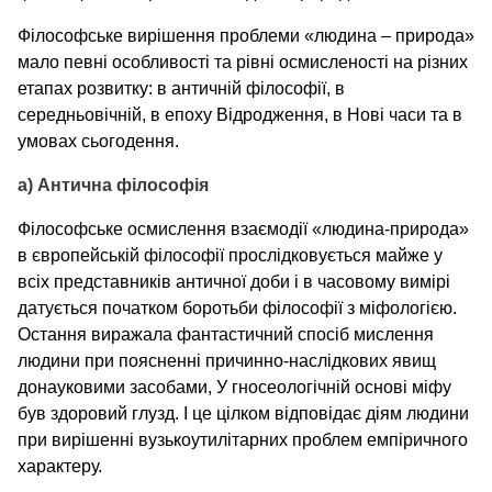
Філософське вирішення проблеми «людина – природа»
мало певні особливості та рівні осмисленості на різних
етапах розвитку: в античній філософії, в
середньовічній, в епоху Відродження, в Нові часи та в
умовах сьогодення.
а) Антична філософія
Філософське осмислення взаємодії «людина-природа»
в європейській філософії прослідковується майже у
всіх представників античної доби і в часовому вимірі
датується початком боротьби філософії з міфологією.
Остання виражала фантастичний спосіб мислення
людини при поясненні причинно-наслідкових явищ
донауковими засобами, У гносеологічній основі міфу
був здоровий глузд. І це цілком відповідає діям людини
при вирішенні вузькоутилітарних проблем емпіричного
характеру.