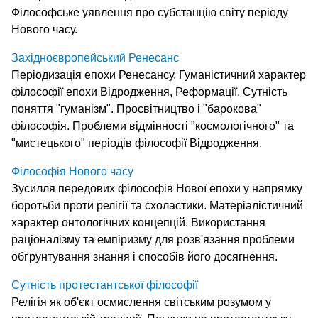
Філософське уявлення про субстанцію світу періоду
Нового часу.
Західноєвропейський Ренесанс
Періодизація епохи Ренесансу. Гуманістичний характер
філософії епохи Відродження, Реформації. Сутність
поняття "гуманізм". Просвітництво і "барокова"
філософія. Проблеми відмінності "космологічного" та
"мистецького" періодів філософії Відродження.
Філософія Нового часу
Зусилля передових філософів Нової епохи у напрямку
боротьби проти релігії та схоластики. Матеріалістичний
характер онтологічних концепцій. Використання
раціоналізму та емпіризму для розв'язання проблеми
обґрунтування знання і способів його досягнення.
Сутність протестантської філософії
Релігія як об'єкт осмислення світським розумом у