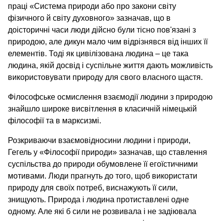
праці «Система природи або про закони світу
фізичного й світу духовного» зазначав, що в
доісторичні часи люди дійсно були тісно пов'язані з
природою, але дикун мало чим відрізнявся від інших її
елементів. Тоді як цивілізована людина – це така
людина, якій досвід і суспільне життя дають можливість
використовувати природу для свого власного щастя.
Філософське осмислення взаємодії людини з природою
знайшло широке висвітлення в класичній німецькій
філософії та в марксизмі.
Розкриваючи взаємовідносини людини і природи,
Гегель у «Філософії природи» зазначав, що ставлення
суспільства до природи обумовлене її егоїстичними
мотивами. Люди прагнуть до того, щоб використати
природу для своїх потреб, виснажують її сили,
знищують. Природа і людина протиставлені одне
одному. Але які б сили не розвивала і не задіювала