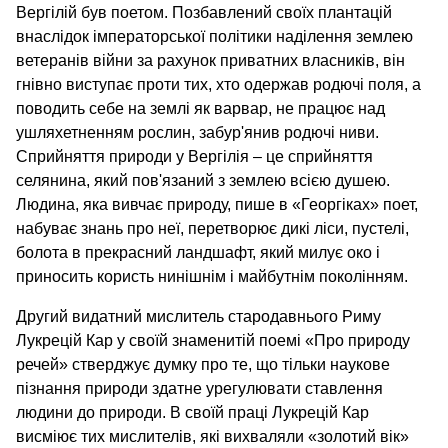
Вергілій був поетом. Позбавлений своїх плантацій
внаслідок імператорської політики наділення землею
ветеранів війни за рахунок приватних власників, він
гнівно виступає проти тих, хто одержав родючі поля, а
поводить себе на землі як варвар, не працює над
ушляхетненням рослин, забур'янив родючі ниви.
Сприйняття природи у Вергілія – це сприйняття
селянина, який пов'язаний з землею всією душею.
Людина, яка вивчає природу, пише в «Георгіках» поет,
набуває знань про неї, перетворює дикі ліси, пустелі,
болота в прекрасний ландшафт, який милує око і
приносить користь нинішнім і майбутнім поколінням.
Другий видатний мислитель стародавнього Риму
Лукрецій Кар у своїй знаменитій поемі «Про природу
речей» стверджує думку про те, що тільки наукове
пізнання природи здатне урегулювати ставлення
людини до природи. В своїй праці Лукрецій Кар
висміює тих мислителів, які вихваляли «золотий вік»