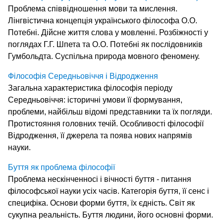
Проблема співвідношення мови та мислення.
Лінгвістична концепція українського філософа О.О.
Потебні. Дійсне життя слова у мовленні. Розбіжності у
поглядах Г.Г. Шпета та О.О. Потебні як послідовників
Гумбольдта. Суспільна природа мовного феномену.
Філософія Середньовіччя і Відродження
Загальна характеристика філософія періоду
Середньовіччя: історичні умови її формування,
проблеми, найбільш відомі представники та їх погляди.
Протистояння головних течій. Особливості філософії
Відродження, її джерела та поява нових напрямів
науки.
Буття як проблема філософії
Проблема нескінченносі і вічності буття - питання
філософської науки усіх часів. Категорія буття, її сенс і
специфіка. Основи форми буття, їх єдність. Світ як
сукупна реальність. Буття людини, його основні форми.