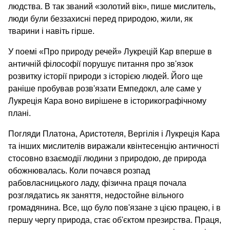
людства. В так званий «золотий вік», пише мислитель,
люди були беззахисні перед природою, жили, як
тварини і навіть гірше.
У поемі «Про природу речей» Лукрецій Кар вперше в
античній філософії порушує питання про зв'язок
розвитку історії природи з історією людей. Його ще
раніше пробував розв'язати Емпедокл, але саме у
Лукреція Кара воно вирішене в історикографічному
плані.
Погляди Платона, Аристотеля, Вергілія і Лукреція Кара
та інших мислителів виражали квінтесенцію античності
стосовно взаємодії людини з природою, де природа
обожнювалась. Коли почався розпад
рабовласницького ладу, фізична праця почала
розглядатись як заняття, недостойне вільного
громадянина. Все, що було пов'язане з цією працею, і в
першу чергу природа, стає об'єктом презирства. Праця,