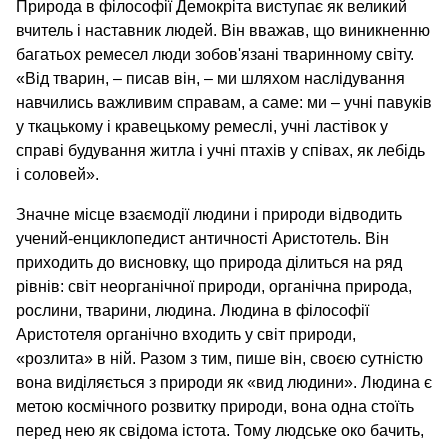
Природа в філософії Демокріта виступає як великий
вчитель і наставник людей. Він вважав, що виникненню
багатьох ремесел люди зобов'язані тваринному світу.
«Від тварин, – писав він, – ми шляхом наслідування
навчились важливим справам, а саме: ми – учні павуків
у ткацькому і кравецькому ремеслі, учні ластівок у
справі будування житла і учні птахів у співах, як лебідь
і соловей».
Значне місце взаємодії людини і природи відводить
учений-енциклопедист античності Аристотель. Він
приходить до висновку, що природа ділиться на ряд
рівнів: світ неорганічної природи, органічна природа,
рослини, тварини, людина. Людина в філософії
Аристотеля органічно входить у світ природи,
«розлита» в ній. Разом з тим, пише він, своєю сутністю
вона виділяється з природи як «вид людини». Людина є
метою космічного розвитку природи, вона одна стоїть
перед нею як свідома істота. Тому людське око бачить,