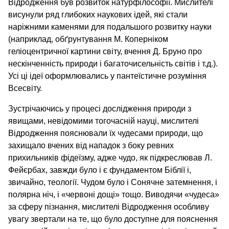
Відродження був розвиток натурфілософії. Мислителі
висунули ряд глибоких наукових ідей, які стали
наріжними каменями для подальшого розвитку науки
(наприклад, обґрунтування М. Коперніком
геліоцентричної картини світу, вчення Д. Бруно про
нескінченність природи і багаточисельність світів і т.д.).
Усі ці ідеї оформлювались у пантеїстичне розуміння
Всесвіту.
Зустрічаючись у процесі дослідження природи з
явищами, невідомими тогочасній науці, мислителі
Відродження пояснювали їх чудесами природи, що
захищало вчених від нападок з боку ревних
прихильників фідеїзму, адже чудо, як підкреслював Л.
Фейєрбах, завжди було і є фундаментом Біблії і,
звичайно, теології. Чудом було і Сонячне затемнення, і
полярна ніч, і «червоні дощі» тощо. Виводячи «чудеса»
за сферу пізнання, мислителі Відродження особливу
увагу звертали на те, що було доступне для пояснення