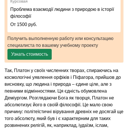
Курсовая
Проблема взаємодії людини з природою в історії
філософії
От 1500 руб.
Получить выполненную работу или консультацию
специалиста по вашему учебному проекту
Узнать стоимость
Так, Платон у своїх численних творах, спираючись на
космологічні уявлення орфіків і Піфагора, прийшов до
висновку, що людина і природа – єдине ціле, але з
певними відмінностями. Ця єдність обумовлена
Деміургом. Розглядаючи Бога як творця, Платон не
абсолютизує його в своїй філософії. Це мало свою
причину: політеїстичні вірування древніх не досягай ще
того абсолюту, який був і є характерним для таких
розвинених релігій, як, наприклад, іудаїзм, іслам,