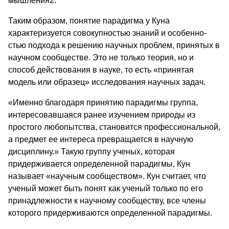
мышления2.
Таким образом, понятие парадигма у Куна
характеризуется совокупностью знаний и особенно­
стью подхода к решению научных проблем, принятых в
научном сообществе. Это не только теория, но и
способ действования в науке, то есть «принятая
модель или образец» исследования научных задач.
«Именно благодаря принятию парадигмы группа,
интересовавшаяся ранее изучением природы из
простого любопытства, становится профессио­нальной,
а предмет ее интереса превращается в научную
дисциплину.» Та­кую группу ученых, которая
придерживается определенной парадигмы, Кун
называет «научным сообществом». Кун считает, что
ученый может быть по­нят как ученый только по его
принад­лежности к научному сообществу, все члены
которого придержи­ваются определенной парадигмы.