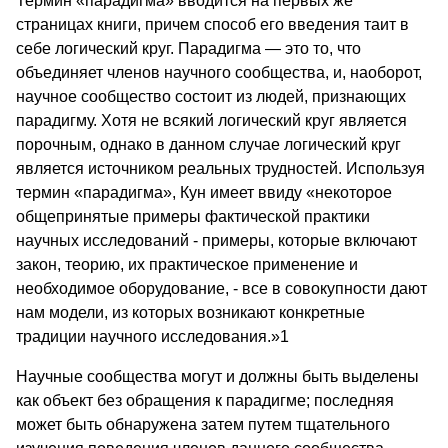
Термин «парадигма» вводится на первых же
страницах книги, причем способ его введения таит в
себе логический круг. Парадигма — это то, что
объединяет членов научного сообщества, и, наоборот,
научное сообщество состоит из людей, признающих
парадигму. Хотя не всякий логический круг является
порочным, однако в данном случае логический круг
является источником реальных трудностей. Используя
термин «парадигма», Кун имеет ввиду «некоторое
обще­принятые примеры фактической практики
научных исследований - примеры, которые включают
закон, тео­рию, их практическое применение и
необходи­мое обо­рудование, - все в совокупности дают
нам модели, из которых возни­кают конкретные
традиции научного ис­следования.»1
Научные сообщества могут и должны быть выделены
как объект без обращения к парадигме; последняя
может быть обнаружена затем путем тщательного