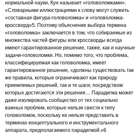
нормальной науки, Кун называет «головоломками».
«Словарными иллюстра­циями к слову могут служить
«составная фигура-головоломка» и «голово­ломка-
кроссворд»5. Поэтому объяснение выбора термина
«головоломка» за­ключается в том, что собираемые из
множества частей фигуры или кросс­ворды всегда
имеют гарантированное решение, также, как и научные
задачи-головоломки. Но, помимо того, что проблема,
классифицируемая как голово­ломка, имеет
гарантированное решение, «должны существовать так
же пра­вила, которые ограничивают как природу
приемлемых решений, так и те шаги, посредством
которых достигаются эти решения… Парадигма может
даже изолировать сообщество от тех социально
важных проблем, которые нельзя свести к типу
головоломок, поскольку их нельзя представить в
терми­нах концептуального и инструментального
аппарата, предполагаемого пара­дигмой.»6