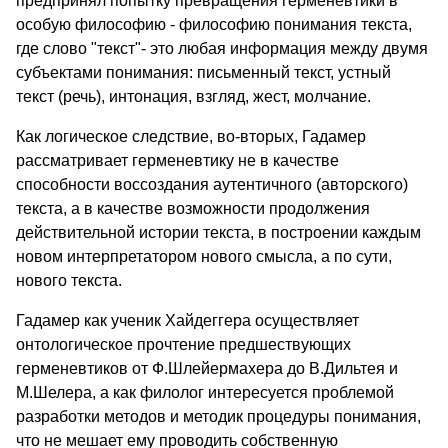
предпринял попытку превращения герменевтики в
особую философию - философию понимания текста,
где слово "текст"- это любая информация между двумя
субъектами понимания: письменный текст, устный
текст (речь), интонация, взгляд, жест, молчание.
Как логическое следствие, во-вторых, Гадамер
рассматривает герменевтику не в качестве
способности воссоздания аутентичного (авторского)
текста, а в качестве возможности продолжения
действительной истории текста, в построении каждым
новом интерпретатором нового смысла, а по сути,
нового текста.
Гадамер как ученик Хайдеггера осуществляет
онтологическое прочтение предшествующих
герменевтиков от Ф.Шлейермахера до В.Дильтея и
М.Шелера, а как филолог интересуется проблемой
разработки методов и методик процедуры понимания,
что не мешает ему проводить собственную