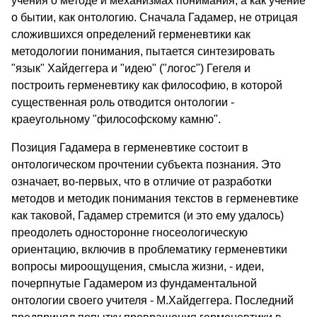
учения о методе и механизмах понимания, а как учение
о бытии, как онтологию. Сначала Гадамер, не отрицая
сложившихся определений герменевтики как
методологии понимания, пытается синтезировать
"язык" Хайдеггера и "идею" ("логос") Гегеля и
построить герменевтику как философию, в которой
существенная роль отводится онтологии -
краеугольному "философскому камню".
Позиция Гадамера в герменевтике состоит в
онтологическом прочтении субъекта познания. Это
означает, во-первых, что в отличие от разработки
методов и методик понимания текстов в герменевтике
как таковой, Гадамер стремится (и это ему удалось)
преодолеть односторонне гносеологическую
ориентацию, включив в проблематику герменевтики
вопросы мироощущения, смысла жизни, - идеи,
почерпнутые Гадамером из фундаментальной
онтологии своего учителя - М.Хайдеггера. Последний