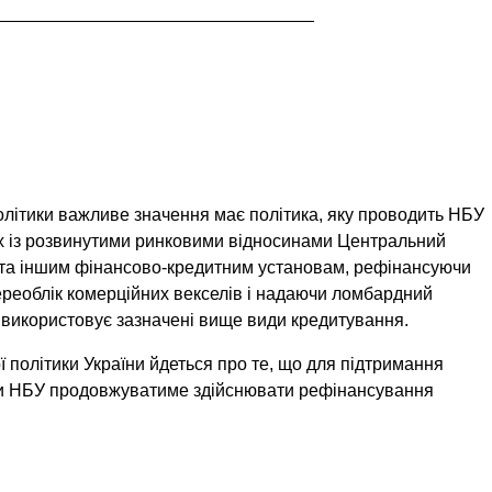
_________________________________
олітики важливе значення має політика, яку проводить НБУ
їнах із розвинутими ринковими відносинами Центральний
 та іншим фінансово-кредитним установам, рефінансуючи
переоблік комерційних векселів і надаючи ломбардний
 використовує зазначені вище види кредитування.
політики України йдеться про те, що для підтримання
теми НБУ продовжуватиме здійснювати рефінансування