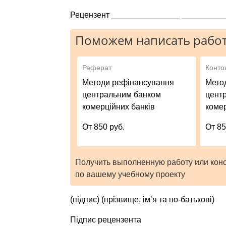
Рецензент _______________ _________
Поможем написать работ
Реферат
Конто
Методи рефінансування
Мето
центральним банком
цент
комерційних банків
комер
От 850 руб.
От 85
Получить выполненную работу или кон
по вашему учебному проекту
(підпис) (прізвище, ім’я та по-батькові)
Підпис рецензента