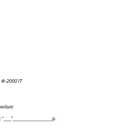
и
Ф-2000’/Т
кредит
: “___”_______________р.
___________________________________