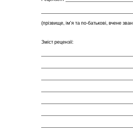
__________________________________
(прізвище, ім’я та по-батькові, вчене зван
Зміст рецензії:
__________________________________
__________________________________
__________________________________
__________________________________
__________________________________
__________________________________
__________________________________