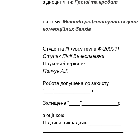
з дисципліни:
Гроші та кредит
на тему:
Методи рефінансування цен
комерційних банків
Студента
III
курсу групи
Ф-2000
’
/Т
Ступак Лілії Вячеславівни
Науковий керівник
Панчук А.Г.
Робота допущена до захисту
“___”_____________р.
Захищена “____”_____________р.
з оцінкою____________________
Підписи викладачів____________
_____________________________