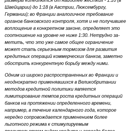
размеры колеблются от наиболее жестких - 1:10 (в
Швейцарии) до 1:18 (в Австрии, Люксембургу,
Германии); во Франции аналогичное требование
органов банковского контроля, хотя и не получившее
воплощение в конкретном законе, определяет это
соотношение на уровне не ниже 1:30. Нетрудно за­
метить, что это уже самое общее ограничение
может стать се­рьезным тормозом для развития
кредитных операций коммерческих банков, заметно
обострить конкурентную борьбу между ними.
Одним из широко распространенных во Франции и
неоднократно применявшихся в Великобритании
методов кредитной политики яв­ляется
лимитирование темпов роста кредитных операций
банков на протяжении определенного времени,
например, в течение календар­ного года, которое
нередко сопровождается применением более
льготного режима к стимулируемым