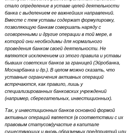
стало определение в уставе целей деятельности
банка с выделением ее важнейших направлений.
Вместе с тем уставы содержат фор­мулировку,
позволяющую банкам совершать наряду с
оговоренными и другие операции в той мере, в
которой они необходимы для нормаль­ного
проведения банком своей деятельности. Не
являются исключе­нием из этого правила и уставы
бывших советских банков за грани­цей (Эйробанка,
Моснарбанка и др.). В целом можно сказать, что
уставные ограничения активных операций
встречаются, как пра­вило, лишь у
специализированных банковских учреждений
(например, сберегательных, инвестиционных).
Так, у инвестиционных банков основной формой
активных опера­ций является (в соответствии с их
правовым статусом)участие в капитале
существующих и вновь образуемых предприятий или