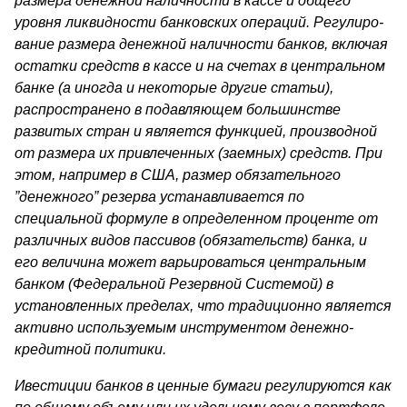
размера денежной наличности в кассе и общего
уровня ликвидности банковских операций. Регулиро­
вание размера денежной наличности банков, включая
остатки средств в кассе и на счетах в центральном
банке (а иногда и неко­торые другие статьи),
распространено в подавляющем боль­шинстве
развитых стран и является функцией, производной
от раз­мера их привлеченных (заемных) средств. При
этом, например в США, размер обязательного
”денежного” резерва устанавливается по
специальной формуле в определенном проценте от
различных ви­дов пассивов (обязательств) банка, и
его величина может варьиро­ваться центральным
банком (Федеральной Резервной Системой) в
установленных пределах, что традиционно является
активно ис­пользуемым инструментом денежно-
кредитной политики.
Ивестиции банков в ценные бумаги регулируются как