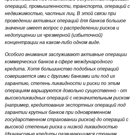
операций, промышленности, транспорта, операций с
не­движимостью, частных лиц. В этой связи при
проведении активных операций для банков большое
значение имеет вопрос о распределении рисков и
недопущении их чрезмерной (избыточной)
концентрации на каком-либо одном виде.
Особого внимания заслуживают активные операции
коммерче­ских банков в сфере международного
кредита. Хотя большинство подобных операций
совершается ими с другими банками или под их
гарантию, степень ликвидности и риски по этим
операциям варьи­руются довольно существенно - от
высоколиквидных операций с не­значительным риском
(например, кредитование экспортных опера­ций под
гарантии крупных банков при одновременном
государствен­ном страховании рисков) до операций с
высокой степенью риска и низкой ликвидностью
(финансовые кредиты развивающимся стра­нам,