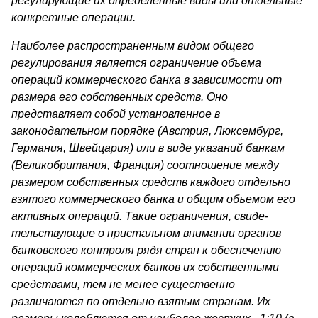
регулирующие их определенные виды или отдельные
конкретные операции.
Наиболее распространенным видом общего
регулирования яв­ляется ограничение объема
операций коммерческого банка в зависи­мости от
размера его собственных средств. Оно
представляет со­бой установленное в
законодательном порядке (Австрия, Люксем­бург,
Германия, Швейцария) или в виде указаний банкам
(Великобритания, Франция) соотношение между
размером соб­ственных средств каждого отдельно
взятого коммерческого банка и общим объемом его
активных операций. Такие ограничения, свиде­
тельствующие о пристальном внимании органов
банковского кон­троля рядя стран к обеспечению
операций коммерческих банков их собственными
средствами, тем не менее существенно
различаются по отдельно взятым странам. Их