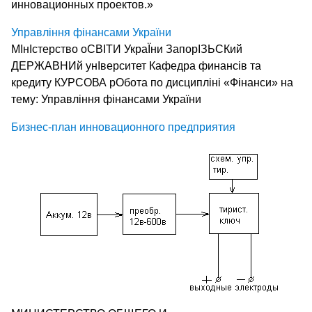
инновационных проектов.»
Управління фінансами України
МІнІстерство оСВІТИ УкраЇни ЗапорІЗЬСКий
ДЕРЖАВНИй унІверситет Кафедра финансів та
кредиту КУРСОВА рОбота по дисципліні «Фінанси» на
тему: Управління фінансами України
Бизнес-план инновационного предприятия