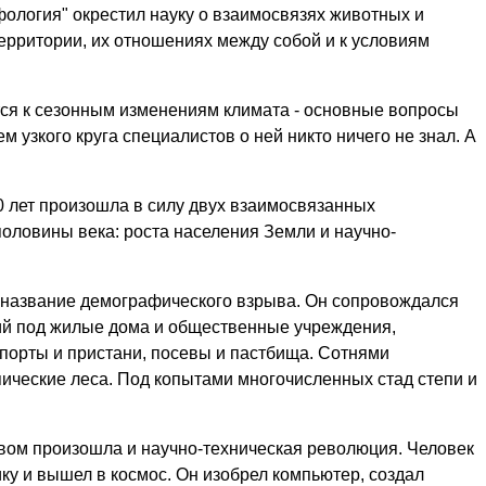
ология" окрестил науку о взаимосвязях животных и
ерритории, их отношениях между собой и к условиям
ается к сезонным изменениям климата - основные вопросы
 узкого круга специалистов о ней никто ничего не знал. А
0 лет произошла в силу двух взаимосвязанных
половины века: роста населения Земли и научно-
 название демографического взрыва. Он сопровождался
ий под жилые дома и общественные учреждения,
порты и пристани, посевы и пастбища. Сотнями
ические леса. Под копытами многочисленных стад степи и
ом произошла и научно-техническая революция. Человек
ку и вышел в космос. Он изобрел компьютер, создал