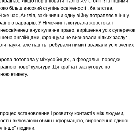
их країнах. Якщо порівнювати Італію XV століття з іншими
око більш високий ступінь освіченості , багатства,
й же час ,Англія, закінчивши одну війну потрапляє в іншу,
аїною варварів. У Німеччині лютувала жорстока і
неосвічене,панує кулачне право, вирішення усіх суперечок
шена англійцями, французи не визнавали ніяких заслуг ,
али науки, але навіть гребували ними і вважали усіх вчених
Європа потопала у міжусобицях , а феодальні порядки
країною нової культури .Ця країна і заслуговує по
ною етикету.
процес встановлення і розвитку контактів між людьми,
ості і включаючи обмін інформацією, вироблення єдиної
ня іншої людини.