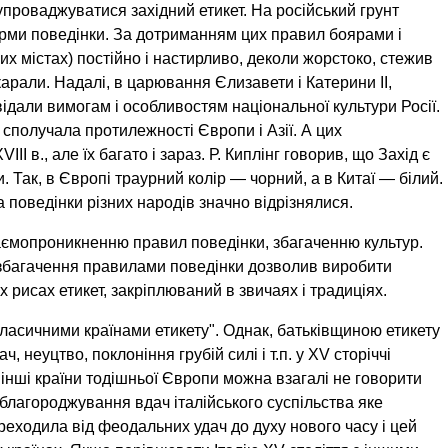
 упроваджуватися західний етикет. На російський грунт
орми поведінки. За дотриманням цих правил боярами і
х містах) постійно і настирливо, деколи жорстоко, стежив
карали. Надалі, в царювання Єлизавети і Катерини II,
овідали вимогам і особливостям національної культури Росії.
у сполучала протилежності Європи і Азії. А цих
II в., але їх багато і зараз. Р. Киплінг говорив, що Захід є
оли. Так, в Європі траурний колір — чорний, а в Китаї — білий.
а поведінки різних народів значно відрізнялися.
аємопроникненню правил поведінки, збагаченню культур.
 збагачення правилами поведінки дозволив виробити
рисах етикет, закріплюваний в звичаях і традиціях.
класичними країнами етикету". Однак, батьківщиною етикету
ч, неуцтво, поклоніння грубій силі і т.п. у XV сторіччі
 інші країни тодішньої Європи можна взагалі не говорити
Облагороджування вдач італійського суспільства яке
реходила від феодальних удач до духу нового часу і цей