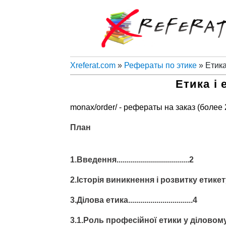
Xreferat.com
»
Рефераты по этике
» Етика 
Етика і 
monax/order/ - рефераты на заказ (более
План
1.Введення....................................2
2.Історія виникнення і розвитку етикету..
3.Ділова етика................................4
3.1.Роль професійної етики у діловом