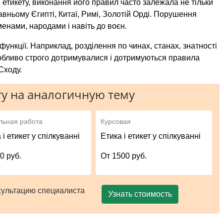
 етикету, виконання його правил часто залежала не тільки
Давньому Єгипті, Китаї, Римі, Золотій Орді. Порушення
енами, народами і навіть до воєн.
функції. Наприклад, розділення по чинах, станах, знатності
обливо строго дотримувалися і дотримуються правила
Сходу.
у на аналогичную тему
льная работа
Курсовая
 і етикет у спілкуванні
Етика і етикет у спілкуванні
0 руб.
От 1500 руб.
сультацию специалиста
Узнать стоимость