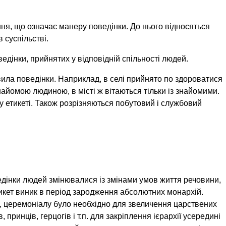
я, що означає манеру поведінки. До нього відносяться
 суспільстві.
едінки, прийнятих у відповідній спільності людей.
вила поведінки. Наприклад, в селі прийнято по здороватися
езнайомою людиною, в місті ж вітаються тільки із знайомими.
ому етикеті. Також розрізняються побутовий і службовий
дінки людей змінювалися із змінами умов життя речовини,
икет виник в період зародження абсолютних монархій.
 церемоніалу було необхідно для звеличення царствених
, принців, герцогів і т.п. для закріплення ієрархії усередині