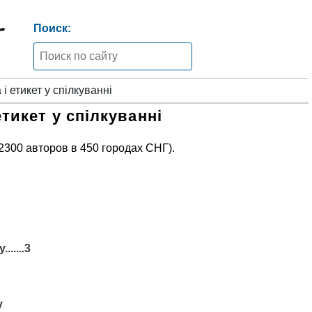
Поиск:
і етикет у спілкуванні
етикет у спілкуванні
 2300 авторов в 450 городах СНГ).
.....3
у