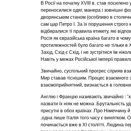
В Росії на початку XVIII в. став посилено
переносилися одяг, манера і зовнішні ф
дворянським станом (особливо в столични
сам цар Петро І. За їх порушення строго 
відбиралися ті правила етикету, які відп
Росія як євразійська країна багато в чом
протилежностей було багато не тільки в XVI
Захід, Схід є Схід, і не зустрітися їм нік
Навіть у межах Російської імперії правил
Звичайно, суспільний прогрес сприяв вз
Мир ставав тіснішим. Процес взаємного
взаємоприйнятний, визнається в головних 
Англію і Францію називають звичайно : "
назвати їх ніяк не можна .Брутальність уда
присутні в обох країнах .Про Німеччину й
,одна лише Італія того часу є винятком. 
починається вже в XІ столітті. Людина пе