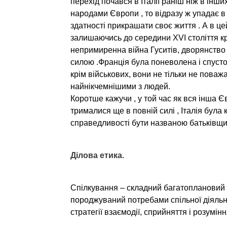
перехід почався в Італії раніш ніж в інш
народами Європи , то відразу ж упадає в 
здатності прикрашати своє життя . А в це
залишаючись до середини XVІ століття кр
непримиренна війна Гуситів, дворянство 
силою .Франція була поневолена і спусто
крім військових, вони не тільки не поваж
найнікчемнішими з людей.
Коротше кажучи , у той час як вся інша 
трималися ще в повній силі , Італія була 
справедливості бути названою батьківщи
Ділов
а етика
.
Спілкування – складний багатоплановий 
породжуваний потребами спільної діяльн
стратегії взаємодії, сприйняття і розумін