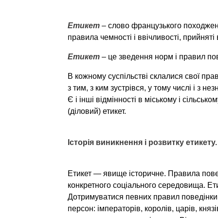
Етикет
– слово французького походженн
правила чемності і ввічливості, прийняті в
Етикет
– це зведення норм і правил пов
В кожному суспільстві склалися свої пра
з тим, з ким зустрівся, у тому числі і з н
Є і інші відмінності в міському і сільськ
(діловий) етикет.
Історія виникнення і розвитку етикету
.
Етикет — явище історичне. Правила пове
конкретного соціального середовища. Ет
Дотримуватися певних правил поведінки,
персон: імператорів, королів, царів, князів