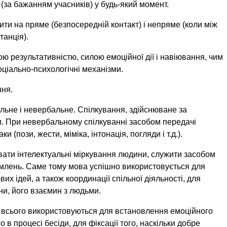
(за бажанням учасників) у будь-який момент.
ти на пряме (безпосередній контакт) і непряме (коли між
анція).
ю результативністю, силою емоційної дії і навіювання, чим
ціально-психологічні механізми.
ння.
льне і невербальне. Спілкування, здійснюване за
. При невербальному спілкуванні засобом передачі
 (пози, жести, міміка, інтонація, погляди і т.д.).
вати інтелектуальні міркування людини, служити засобом
млень. Саме тому мова успішно використовується для
вих ідей, а також координації спільної діяльності, для
, його взаємин з людьми.
 всього використовуються для встановлення емоційного
о в процесі бесіди, для фіксації того, наскільки добре