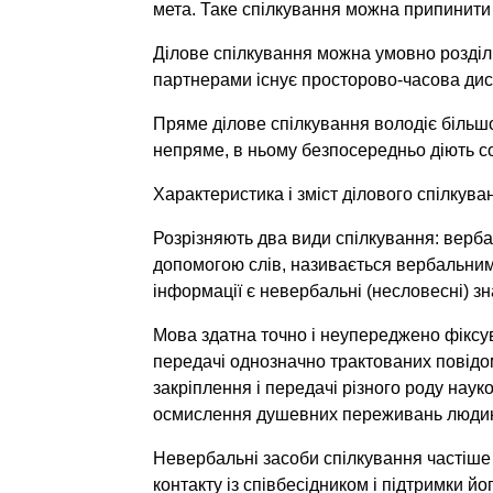
мета. Таке спілкування можна припинити 
Ділове спілкування можна умовно розділи
партнерами існує просторово-часова дист
Пряме ділове спілкування володіє більшо
непряме, в ньому безпосередньо діють со
Характеристика і зміст ділового спілкува
Розрізняють два види спілкування: верба
допомогою слів, називається вербальним
інформації є невербальні (несловесні) знаки
Мова здатна точно і неупереджено фіксу
передачі однозначно трактованих повідо
закріплення і передачі різного роду науко
осмислення душевних переживань людини
Невербальні засоби спілкування частіше
контакту із співбесідником і підтримки йог