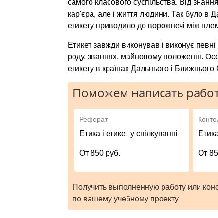
самого класового суспільства. Від знання
кар'єра, але і життя людини. Так було в 
етикету приводило до ворожнечі між плем
Етикет завжди виконував і виконує певні 
роду, званнях, майновому положенні. Ос
етикету в країнах Дальнього і Ближнього 
Поможем написать работ
Реферат
Конто
Етика і етикет у спілкуванні
Етика
От 850 руб.
От 85
Получить выполненную работу или кон
по вашему учебному проекту