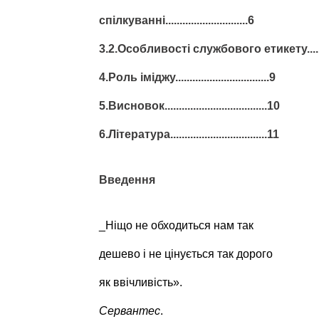
спілкуванні.............................6
3.2.Особливості службового етикету......
4.Роль іміджу.................................9
5.Висновок....................................10
6.Література..................................11
Введення
_Ніщо не обходиться нам так
дешево і не цінується так дорого
як ввічливість».
Сервантес
.