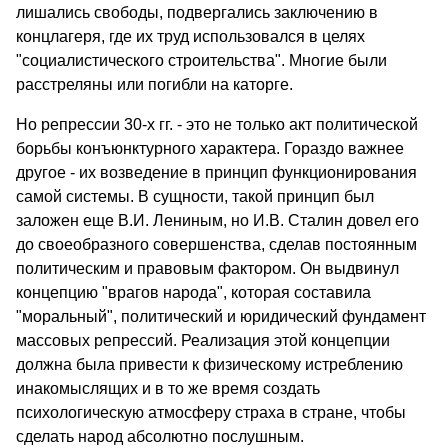
лишались свободы, подвергались заключению в
концлаге­ря, где
их труд использовался в целях
"социалистического строитель­ства". Многие были
расстреляны или погибли на каторге.
Но репрессии 30-х гг. - это не только акт политической
борьбы конъюнктурного характера. Гораздо важнее
другое -
их возведение в принцип функционирования
самой системы. В сущности, такой принцип был
заложен еще В.И. Лениным, но И.В. Сталин довел его
до своеобразного совершенства, сделав постоянным
политическим и правовым фактором. Он выдвинул
концепцию "врагов народа", которая составила
"моральный", политический и юридический фундамент
массовых репрессий. Реализация этой концепции
должна была при­вести к физическому истреблению
инакомыслящих и в то же время создать
психологическую атмосферу страха в стране, чтобы
сделать народ абсолютно послушным.