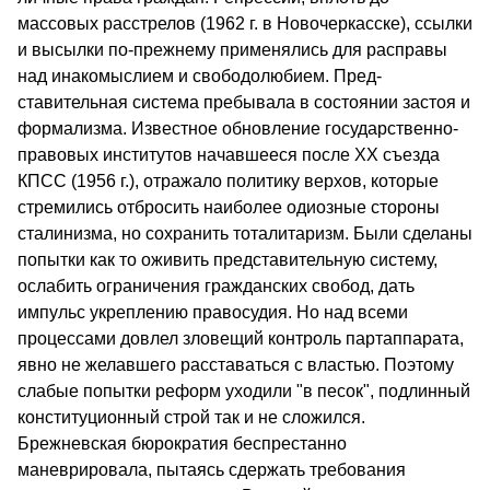
массовых расстре­лов (1962 г. в Новочеркасске), ссылки
и высылки по-прежнему применялись для расправы
над инакомыслием и свободолюбием. Пред­
ставительная система пребывала в состоянии застоя и
формализма. Известное обновление государственно-
правовых институтов начавшееся после XX съезда
КПСС (1956 г.), отражало политику верхов, которые
стремились отбросить наиболее одиозные стороны
сталинизма, но сохранить тоталитаризм. Были сделаны
попытки как то оживить представительную систему,
ослабить ограничения гражданских свобод, дать
импульс укреплению правосудия. Но над всеми
процессами довлел зловещий контроль партаппарата,
явно не желавшего расставаться с властью. Поэтому
слабые попытки реформ уходили "в песок", подлинный
конституционный строй так и не сложился.
Брежневская бюрократия беспрестанно
маневрировала, пытаясь сдержать требования