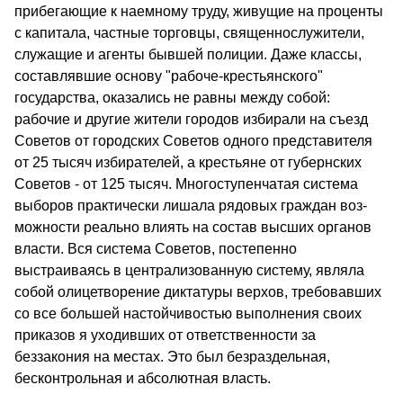
прибегающие к наемному труду, живущие на проценты
с капитала, частные торговцы, священнослужители,
служа­щие и агенты бывшей полиции. Даже классы,
составлявшие основу "рабоче-крестьянского"
государства, оказались не равны между собой:
рабочие и другие жители городов избирали на съезд
Советов от городских Советов одного представителя
от 25 тысяч избирателей, а крестьяне от губернских
Советов - от 125 тысяч. Многоступенчатая система
выборов практически лишала рядовых граждан воз­
можности реально влиять на состав высших органов
власти. Вся система Советов, постепенно
выстраиваясь в централизованную систему, являла
собой олицетворение диктатуры верхов, требовавших
со все большей настойчивостью выполнения своих
приказов я уходивших от ответственности за
беззакония на местах. Это был безраздельная,
бесконтрольная и абсолютная власть.