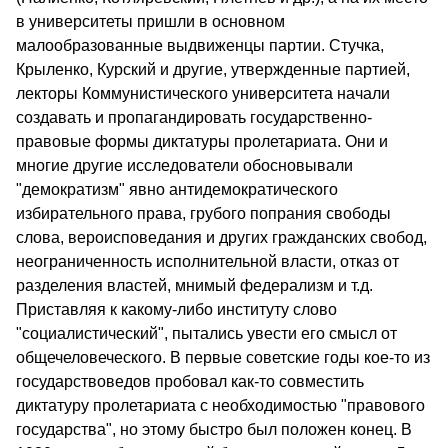
в университеты пришли в основном
малообразованные выдвиженцы партии. Стучка,
Крыленко, Курский и другие, утвержденные партией,
лекторы Ком­мунистического университета начали
создавать и пропагандировать государственно-
правовые формы диктатуры пролетариата. Они и
многие другие исследователи обосновывали
"демократизм" явно антидемократического
избирательного права, грубого попрания сво­боды
слова, вероисповедания и других гражданских свобод,
неогра­ниченность исполнительной власти, отказ от
разделения властей, мнимый федерализм и т.д.
Приставляя к какому-либо институту слово
"социалистический", пытались увести его смысл от
общечело­веческого. В первые советские годы кое-то из
государствоведов пробовал как-то совместить
диктатуру пролетариата с необходи­мостью "правового
государства", но этому быстро был положен конец. В