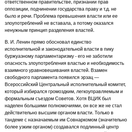
ответственном правитель­стве, признании прав
оппозиции, подчинении государства праву и т.д. не
было и речи. Проблема превышения власти или ее
злоупо­треблений не вставала, а потому оказался
ненужным принцип раз­деления властей.
В. И. Ленин прямо обосновал единство
исполнительной и зако­нодательной власти в пику
буржуазному парламентаризму - его не заботили
опасность злоупотребления властью и необходимость
вза­имного уравновешивания властей. Взамен
свободного парламента появился эрзац —
Всероссийский Центральный исполнительный ко­митет,
который избирался громоздким, легкоуправляемым и
фор­мальным съездом Советов. Хотя ВЦИК был
наделен большими полномочиями, он все же не стал
действительно высшим органом власти. Только в
тандеме с назначаемым
им Совнаркомом (значи­тельно
более узким органом) создавался подлинный центр