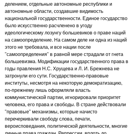
делением, от­дельные автономные республики и
автономные области, создавшие видимость
национальной государственности. Единое государство
было искусственно расчленено в угоду
идеологическому лозунгу больше­виков о праве наций
на самоопределение. На самом деле ни одна из наций
этого не требовала, и все нации после
"самоопределения" в равной мере страдали от гнета
большевизма. Модификации государственного права в
годы правления Н.С. Хрущева и Л. И. Брежнева не
затронули его сути. Государ­ственно-правовые
институты, несмотря на некоторую демократиза­цию,
по-прежнему лишь оформляли власть
коммунистической партии, игнорировали приоритет
человека, его права и свободы. В стране действовали
"правовые" механизмы, которые начисто
перечеркивали свободу слова, печати,
вероисповедания, политической деятельности, многие
личные права граждан. Репрессии, вплоть до