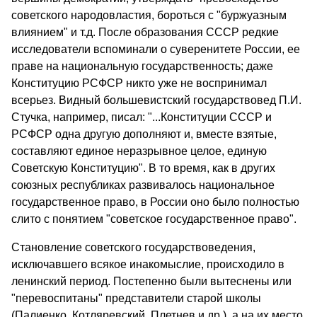
советского народовластия, бороться с "буржуазным
влиянием" и т.д. После образования СССР редкие
исследователи вспоминали о суверенитете России, ее
праве на национальную государственность; даже
Консти­туцию РСФСР никто уже не воспринимал
всерьез. Видный больше­вистский государствовед П.И.
Стучка, например, писал: "...Консти­туции СССР и
РСФСР одна другую дополняют и, вместе взятые,
составляют единое неразрывное целое, единую
Советскую Конституцию". В то время, как в других
союзных республиках развивалось национальное
государственное право, в России оно было полностью
слито с понятием "советское государственное право".
Становление советского государствоведения,
исключавшего всякое инакомыслие, происходило в
ленинский период. Постепенно были вытеснены или
"перевоспитаны" представители старой школы
(Палиенко, Котляревский, Плетнев и др.), а на
их место