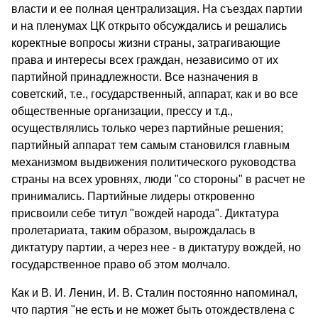
власти и ее полная централизация. На съездах партии
и на пленумах ЦК открыто обсуждались и решались
коректные вопросы жизни страны, затрагивающие
права и интересы всех граждан, независимо от их
партийной принадлежности. Все назначения в
советский, т.е., государственный, аппарат, как и во все
общественные организации, прессу и т.д.,
осуществлялись только через партийные решения;
партийный аппарат тем самым становился
главным
механизмом выдвижения политического руководства
страны на всех уровнях, люди "со стороны" в расчет не
принимались. Партийные лидеры откровенно
присвоили себе титул "вождей народа". Диктатура
пролетариата, таким образом, вырождалась в
диктатуру партии, а через нее - в диктатуру вождей, но
государственное право об этом молчало.
Как и В. И. Ленин, И. В. Сталин постоянно напоминал,
что партия "не есть и не может быть отождествлена с