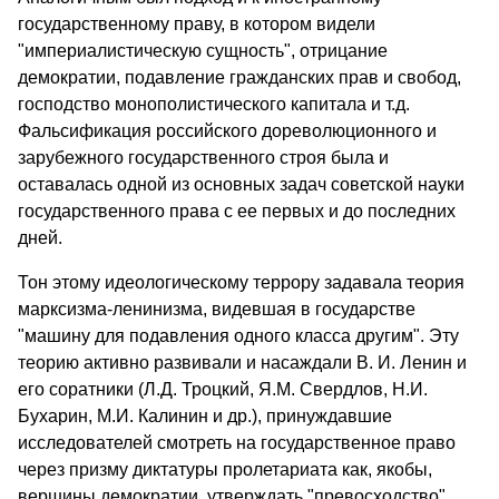
государственному праву, в котором видели
"империалистическую сущность", отрицание
демократии, подавление гражданских прав и свобод,
господство монополистического капитала и т.д.
Фальсификация российского дореволюционного и
зарубежного государственного строя была и
оставалась одной из основных задач советской науки
государственного права с ее первых и до последних
дней.
Тон этому идеологическому террору задавала теория
марксизма-ленинизма, видевшая в государстве
"машину для подавления одного класса другим". Эту
теорию активно развивали и насаждали В. И. Ленин и
его соратники (Л.Д. Троцкий, Я.М. Свердлов, Н.И.
Бухарин, М.И. Калинин и др.), принуждавшие
исследователей смотреть на государственное право
через призму диктатуры пролетариата как, якобы,
вершины демократии, утверждать "превосходство"