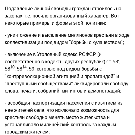
Подавление личной свободы граждан строилось на
законах, т.е. носило организованный характер. Вот
некоторые примеры и формы этой политики:
- уничтожение и выселение миллионов крестьян в ходе
кол­лективизации под видом "борьбы с кулачеством";
- включение в Уголовный кодекс РСФСР (и
соответственно в кодексы других республик) ст. 58',
10
14
58
, 58
, 59, которые под видом борьбы с
"контрреволюционной агитацией и пропагандой" и
"преступными сообществами" ликвидировали свободу
слова, печати, собраний, митингов и демонстраций;
- всеобщая паспортизация населения с изъятием из
нее жителей села, что исключало возможность для
крестьян свободно менять место жительства и
устанавливало милицейский контроль за каждым
городским жителем;