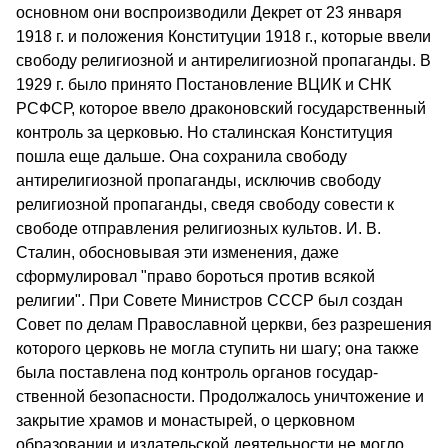
основном они воспроизво­дили Декрет от 23 января
1918 г. и положения Конституции 1918 г., которые ввели
свободу религиозной и антирелигиозной пропаганды. В
1929 г. было принято Постановление ВЦИК и СНК
РСФСР, которое ввело драконовский государственный
контроль за церковью. Но сталинская Конституция
пошла еще дальше. Она сохранила свободу
антирелигиозной пропаганды, исключив свободу
религиозной пропаганды, сведя свободу совести к
свободе отправ­ления религиозных культов. И. В.
Сталин, обосновывая эти измене­ния, даже
сформулировал "право бороться против всякой
религии". При Совете Министров СССР был создан
Совет по делам Право­славной церкви, без разрешения
которого церковь не могла ступить ни шагу; она также
была поставлена под контроль органов государ­
ственной безопасности. Продолжалось уничтожение и
закрытие хра­мов и монастырей, о церковном
образовании и издательской деятель­ности не могло