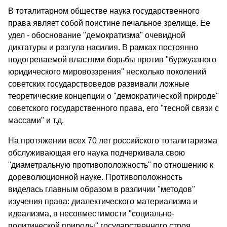
В тоталитарном обществе наука государственного
права являет собой поистине печальное зрелище. Ее
удел - обоснование "демок­ратизма" очевидной
диктатуры и разгула насилия. В рамках посто­янно
подогреваемой властями борьбы против "буржуазного
юриди­ческого мировоззрения" несколько поколений
советских государствоведов развивали ложные
теоретические концепции о "демократической природе"
советского государственного права, его "тесной связи с
массами" и т.д.
На протяжении всех 70 лет российского тоталитаризма
обслу­живающая его наука подчеркивала свою
"диаметральную противопо­ложность" по отношению к
дореволюционной науке. Противополож­ность
виделась главным образом в различии "методов"
изучения права: диалектического материализма и
идеализма, в несовместимости "социально-
политической природы" государственного строя