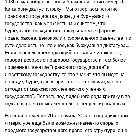
1930 г. малообразованный большевистский лидер Л.
Ка­ганович дал установку: "Мы отвергаем понятие
правового государ­ства даже для буржуазного
государства. Как марксисты мы считаем, что
буржуазное государство, прикрываемое формой
права, закона, демократии, формального равенства, по
сути дела есть не что иное, как буржуазная диктатура...
Если человек, претендующий на звание марксиста,
говорит всерьез о правовом государстве и тем более
применяет понятие "правового государства" к
Советскому государ­ству, то это значит, что он идет на
поводу у буржуазных юрис­тов, — это значит, что он
отходит от марксистско-ленинского учения о
государстве". Попасть под подобного рода критику в те
годы означало немедленно быть репрессированным.
Но если в течение 20-х - начала 30-х гг. в юридической
лите­ратуре еще были возможны какие-то споры о
предмете государствен­ного права, его структуре, еще