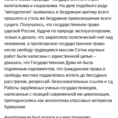
капита­лизма и социализма. На деле подобного рода
"методология" выяви­лась в бездумную критику всего
прошлого и столь же бездумное превозношение всего
сущего. Получалось, что государственное право
царской России, будучи по природе эксплуататорским,
только и делало, что закрепляло политический гнет над
человеком, а проле­тарское государственное право
несло свободу трудящимся массам Сотни научных
работ были написаны с единственной целью --
доказать, что Государственная Дума не была
подлинным парламентом, что гражданские права и
свободы жестоко подавлялись вплоть до бессудных
расстрелов, репрессий, безосновательных ссылок и т.д.
Работы зарубежных ученых-государствоведов,
написанные с позиций современной им цивилизации,
преподносились как апологетика клас­совых интересов
буржуазии.
Аналогичным был подход и к иностранному