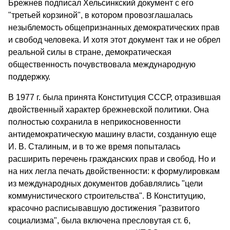
Брежнев подписал Хельсинкский документ с его
"третьей корзиной", в котором провозглашалась
незыблемость общепризнанных демократических прав
и свобод человека. И хотя этот документ так и не обрел
реальной силы в стране, демократи­ческая
общественность почувствовала международную
поддержку.
В 1977 г. была принята Конституция СССР, отразившая
двой­ственный характер брежневской политики. Она
полностью сохранила в неприкосновенности
антидемократическую машину власти, создан­ную еще
И. В. Сталиным, и в то же время попыталась
расширить перечень гражданских прав и свобод. Но и
на них легла печать двойственности: к формулировкам
из международных документов добавлялись "цели
коммунистического строительства". В Конститу­цию,
красочно расписывавшую достижения "развитого
социализма", была включена пресловутая ст. 6,