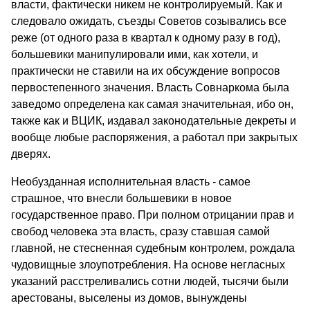
власти, фактически никем не контролируемый. Как и
следовало ожидать, съезды Советов созывались все
реже (от одного раза в квартал к одному разу в год),
большевики манипулировали ими, как хотели, и
практически не ставили на их обсуждение вопросов
первостепен­ного значения. Власть Совнаркома была
заведомо определена как самая значительная, ибо он,
также как и ВЦИК, издавал законода­тельные декреты и
вообще любые распоряжения, а работал при закрытых
дверях.
Необузданная исполнительная власть - самое
страшное, что внесли большевики в новое
государственное право. При полном отрицании прав и
свобод человека эта власть, сразу ставшая самой
главной, не стесненная судебным контролем, рождала
чудовищные злоупотребления. На основе негласных
указаний расстреливались сотни людей, тысячи были
арестованы, выселены из домов, вынуж­дены