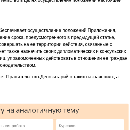
ательство в целях осуществления положений настоящей
беспечивает осуществление положений Приложения,
чение срока, предусмотренного в предыдущей статье,
совершать на ее территории действия, связанные с
 также назначить своих дипломатических и консульских
лиц, управомоченных действовать в отношении ее граждан,
конодательством.
т Правительство-Депозитарий о таких назначениях, а
у на аналогичную тему
льная работа
Курсовая