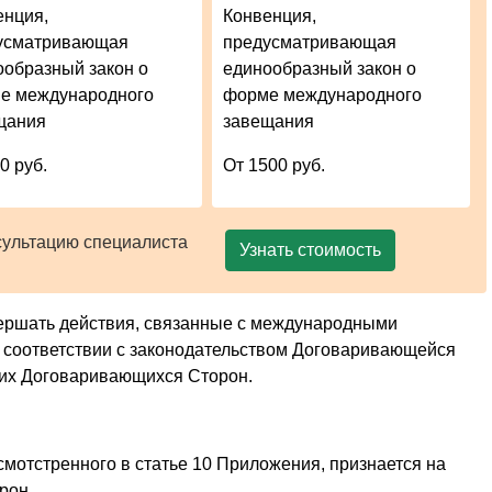
енция,
Конвенция,
усматривающая
предусматривающая
ообразный закон о
единообразный закон о
е международного
форме международного
щания
завещания
0 руб.
От 1500 руб.
сультацию специалиста
Узнать стоимость
ершать действия, связанные с международными
 соответствии с законодательством Договаривающейся
гих Договаривающихся Сторон.
мотстренного в статье 10 Приложения, признается на
рон.