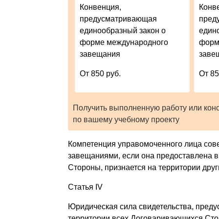
Конвенция,
Конв
предусматривающая
пред
единообразный закон о
един
форме международного
форм
завещания
заве
От 850 руб.
От 85
Получить выполненную работу или кон
по вашему учебному проекту
Компетенция управомоченного лица сов
завещаниями, если она предоставлена в
Стороны, признается на территории дру
Статья IV
Юридическая сила свидетельства, предус
территории всех Договаривающихся Сто