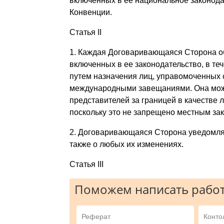
включенных в ее национальное законод
Конвенции.
Статья II
1. Каждая Договаривающаяся Сторона о
включенных в ее законодательство, в те
путем назначения лиц, управомоченных 
международными завещаниями. Она может
представителей за границей в качестве 
поскольку это не запрещено местным за
2. Договаривающаяся Сторона уведомляе
также о любых их изменениях.
Статья III
Поможем написать работ
Реферат
Конто