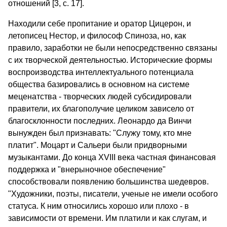
отношений [3, c. 17].
Находили себе пропитание и оратор Цицерон, и
летописец Нестор, и философ Спиноза, но, как
правило, заработки не были непосредственно связаны
с их творческой деятельностью. Исторические формы
воспроизводства интеллектуального потенциала
общества базировались в основном на системе
меценатства - творческих людей субсидировали
правители, их благополучие целиком зависело от
благосклонности последних. Леонардо да Винчи
вынужден был признавать: "Служу тому, кто мне
платит". Моцарт и Сальери были придворными
музыкантами. До конца XVIII века частная финансовая
поддержка и "внерыночное обеспечение"
способствовали появлению большинства шедевров.
"Художники, поэты, писатели, ученые не имели особого
статуса. К ним относились хорошо или плохо - в
зависимости от времени. Им платили и как слугам, и