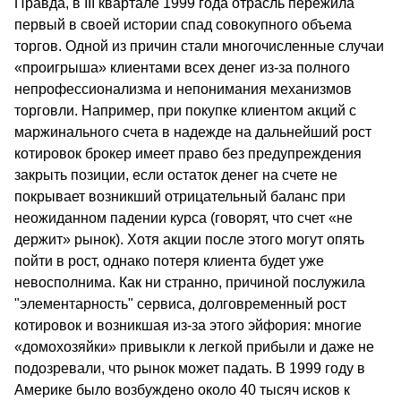
Правда, в III квартале 1999 года отрасль пережила
первый в своей истории спад совокупного объема
торгов. Одной из причин стали многочисленные случаи
«проигрыша» клиентами всех денег из-за полного
непрофессионализма и непонимания механизмов
торговли. Например, при покупке клиентом акций с
маржинального счета в надежде на дальнейший рост
котировок брокер имеет право без предупреждения
закрыть позиции, если остаток денег на счете не
покрывает возникший отрицательный баланс при
неожиданном падении курса (говорят, что счет «не
держит» рынок). Хотя акции после этого могут опять
пойти в рост, однако потеря клиента будет уже
невосполнима. Как ни странно, причиной послужила
"элементарность" сервиса, долговременный рост
котировок и возникшая из-за этого эйфория: многие
«домохозяйки» привыкли к легкой прибыли и даже не
подозревали, что рынок может падать. В 1999 году в
Америке было возбуждено около 40 тысяч исков к