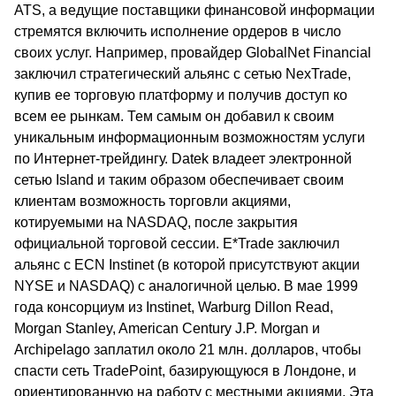
ATS, а ведущие поставщики финансовой информации
стремятся включить исполнение ордеров в число
своих услуг. Например, провайдер GlobalNet Financial
заключил стратегический альянс с сетью NexTrade,
купив ее торговую платформу и получив доступ ко
всем ее рынкам. Тем самым он добавил к своим
уникальным информационным возможностям услуги
по Интернет-трейдингу. Datek владеет электронной
сетью Island и таким образом обеспечивает своим
клиентам возможность торговли акциями,
котируемыми на NASDAQ, после закрытия
официальной торговой сессии. E*Trade заключил
альянс с ECN Instinet (в которой присутствуют акции
NYSE и NASDAQ) с аналогичной целью. В мае 1999
года консорциум из Instinet, Warburg Dillon Read,
Morgan Stanley, American Century J.P. Morgan и
Archipelago заплатил около 21 млн. долларов, чтобы
спасти сеть TradePoint, базирующуюся в Лондоне, и
ориентированную на работу с местными акциями. Эта