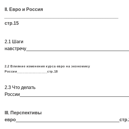
II. Евро и Россия
____________________________________________
стр.15
2.1 Шаги
навстречу________________________________________
2.2 Влияние изменения курса евро на экономику
России________________стр.18
2.3 Что делать
России__________________________________________
III. Перспективы
евро
________________________________________
стр.