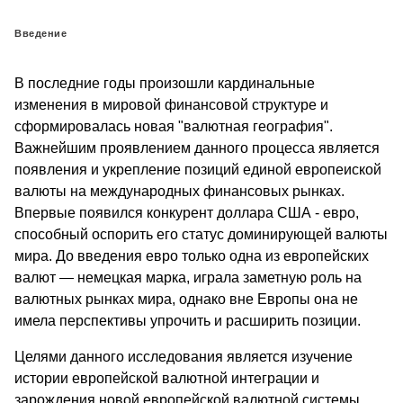
Введение
В последние годы произошли карди­нальные
изменения в мировой финан­совой структуре и
сформировалась но­вая "валютная география".
Важнейшим проявлением данного процесса является
появления и укрепление позиций единой европеиской
валюты на международных финансовых рынках.
Впервые появил­ся конкурент доллара США - евро,
спо­собный оспорить его статус доминиру­ющей валюты
мира. До введения евро только одна из европейских
валют — немецкая марка, играла заметную роль на
валютных рынках мира, однако вне Европы она не
имела перспективы уп­рочить и расширить позиции.
Целями данного исследования является изучение
истории европейской валютной интеграции и
зарождения новой европейской валютной системы,