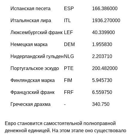
Испанская песета
ESP
166.386000
Итальянская лира
ITL
1936.270000
Люксембургский франк
LEF
40.339900
Немецкая марка
DEM
1.955830
Нидерландский гульден
NLG
2.203710
Португальское эскудо
PTE
200.482000
Финляндская марка
FIM
5.945730
Французский франк
FRF
6.559750
Греческая драхма
-
340.750
Евро становится самостоятельной полноправной
денежной единицей. На этом этапе оно существовало