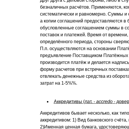
друг друга с деловой стороны, либо в с
безналичных расчётов. Применяются, ког
систематически и равномерно. Суммы и 
а копии соглашений предоставляются в 
обусловленные соглашением суммы в со
поставок и платежей. Время от времени,
определённого периода, стороны сверяю
П.п. осуществляются на основании Плат
предъявление Поставщиком Платёжных тр
производится платёж и делается надпись
форму расчетов при встречных поставках
отвлекать денежные средства из оборота
затрат на 1-5%%.
Аккредитивы (лат. -
accredo
- довер
Аккредитивов бывает несколько, как типо
аккредитивом: 1) Вид банковского счёта
2)Именная ценная бумага, удостоверяюща