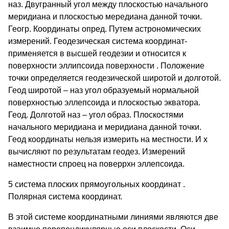
наз. Двугранный угол между плоскостью начального
меридиана и плоскостью мередиана данной точки.
Геогр. Координаты опред. Путем астрономических
измерений. Геодезическая система координат-
применяется в высшей геодезии и относится к
поверхности эллипсоида поверхности . Положение
точки определяется геодезической широтой и долготой.
Геод широтой – наз угол образуемый нормальной
поверхностью эллепсоида и плоскостью экватора.
Геод. Долготой наз – угол образ. Плоскостями
начального меридиана и меридиана данной точки.
Геод координаты нельзя измерить на местности. И х
вычисляют по результатам геодез. Измерений
наместности спроец на поверрхн эллепсоида.
5 система плоских прямоугольных координат .
Полярная система координат.
В этой системе координатными линиями являются две