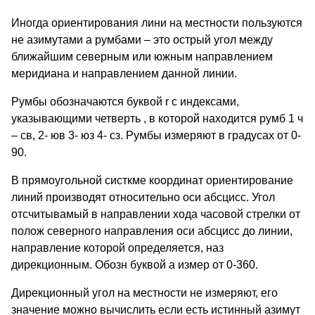
Иногда ориентирования лини на местности пользуются
не азимутами а румбами – это острый угол между
ближайшим северным или южным направлением
меридиана и направлением данной линии.
Румбы обозначаются буквой r с индексами,
указывающими четверть , в которой находится румб 1 ч
– св, 2- юв 3- юз 4- сз. Румбы измеряют в градусах от 0-
90.
В прямоугольной систкме координат ориентирование
линий производят относительно оси абсцисс. Угол
отсчитывамый в направлении хода часовой стрелки от
полож северного направления оси абсцисс до линии,
направление которой определяется, наз
дирекционным. Обозн буквой a измер от 0-360.
Дирекционный угол на местности не измеряют, его
значение можно вычислить если есть истинный азимут