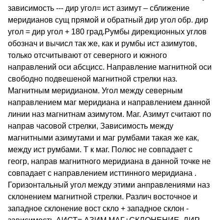
зависимость --- дир угол= ист азимут – сближение
меридианов сущ прямой и обратный дир угол обр. дир
угол = дир угол + 180 град.Румбы дирекционных углов
обознач и вычисл так же, как и румбы ист азимутов,
только отсчитывают от северного и южного
направлений оси абсцисс. Направление магнитной оси
свободно подвешеной магнитной стрелки наз.
Магнитным меридианом. Угол между северным
направлением маг меридиана и направлением данной
линии наз магнитнам азимутом. Маг. Азимут считают по
направ часовой стрелки, Зависимость между
магнитными азимутами и маг румбами такая же как,
между ист румбами. Т к маг. Полюс не совпадает с
геогр, направ магнитного меридиана в данной точке не
совпадает с направлением исттинного меридиана .
Горизонтальный угол между этими анправлениями наз
склонением магнитной стрелки. Различ восточное и
западное склонение вост скло + западное склон -