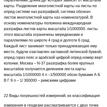
параллелями, длина дуг которых зависит от масштаба
карты. Разделение многолистной карты на листы по
опред системе наз разграфкой, система обознач
листов многолистной карты наз номенклатурой. В
основу номенклатуры положена международная
разграфка листов карты масштаба 1/1000000. листы
этого масштаба ограничены меридианами и
параллелями по широте 4 град и долготе 6 град.
Каждый лист занимает только принадлежаещее ему
место, будучи озаглавлен заглавной литинской буквой,
опред гориз пояс и арабской цифрой опред номер верт
колонки. Москва – N-37 раззграфка более крупных
масштабов получается делением листа карты
масштаба 1/1000000 4 л –1/500000 обозн буквами А Б
В Г 9 л – 1/ 300000 – римскими цифрами
22 Виды погрешностей измерений, их классификация
измерения в геодезии рассматриваются с двух точек