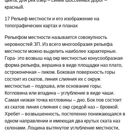
цвета, для рек озер – синий шоссейных дорог –
красный.
17 Рельеф местности и его изображение на
топографических картах и планах
Рельефом местности называется совокупность
неровностей ЗП. Из всего многообразия рельефа
местности можно выделить наиболее характерные.
Гора- это возвыш над окр местностью конусообразная
форма рельефа, вершина в виде площадки наз плато,
остроконечная – пиком. Боковая поверхность горы
состоит из скатов, линия слияния их с окруж
местностью – подошва, или основание горы.
Котловина или впадина – углубление в виде чаши.
Самая низкая точка котловины – дно. Бок пов состоит
из скатов линия слияния с окр средой наз – бровкой.
Хребет – возвышенность, постепенно понижающаяся в
одном направлении и имеющая два крутых ската наз
склонами. Лощина вытянутое углубление местности,