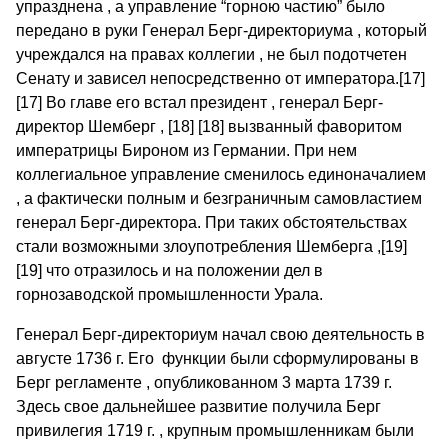
упразднена , а управление “горною частию” было
передано в руки Генерал Берг-директориума , который
учреждался на правах коллегии , не был подотчетен
Сенату и зависел непосредственно от императора.[17]
[17] Во главе его встал президент , генерал Берг-
директор Шемберг , [18] [18] вызванный фаворитом
императрицы Бироном из Германии. При нем
коллегиальное управление сменилось единоначалием
, а фактически полным и безграничным самовластием
генерал Берг-директора. При таких обстоятельствах
стали возможными злоупотребления Шемберга ,[19]
[19] что отразилось и на положении дел в
горнозаводской промышленности Урала.
Генерал Берг-директориум начал свою деятельность в
августе 1736 г. Его функции были сформулированы в
Берг регламенте , опубликованном 3 марта 1739 г.
Здесь свое дальнейшее развитие получила Берг
привилегия 1719 г. , крупным промышленникам были