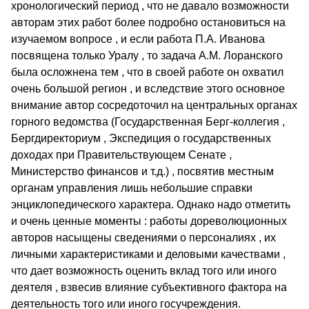
хронологический период , что не давало возможности
авторам этих работ более подробно остановиться на
изучаемом вопросе , и если работа П.А. Иванова
посвящена только Уралу , то задача А.М. Лоранского
была осложнена тем , что в своей работе он охватил
очень большой регион , и вследствие этого основное
внимание автор сосредоточил на центральных органах
горного ведомства (Государственная Берг-коллегия ,
Бергдиректориум , Экспедиция о государственных
доходах при Правительствующем Сенате ,
Министерство финансов и т.д.) , посвятив местным
органам управления лишь небольшие справки
энциклопедического характера. Однако надо отметить
и очень ценные моменты : работы дореволюционных
авторов насыщены сведениями о персоналиях , их
личными характеристиками и деловыми качествами ,
что дает возможность оценить вклад того или иного
деятеля , взвесив влияние субъективного фактора на
деятельность того или иного госучреждения.