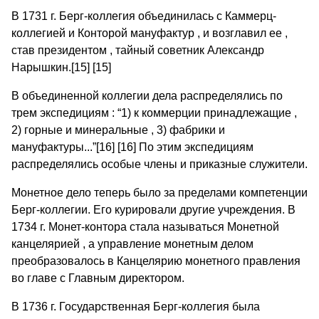
В 1731 г. Берг-коллегия объединилась с Каммерц-
коллегией и Конторой мануфактур , и возглавил ее ,
став президентом , тайный советник Александр
Нарышкин.[15] [15]
В объединенной коллегии дела распределялись по
трем экспедициям : “1) к коммерции принадлежащие ,
2) горные и минеральные , 3) фабрики и
мануфактуры...”[16] [16] По этим экспедициям
распределялись особые члены и приказные служители.
Монетное дело теперь было за пределами компетенции
Берг-коллегии. Его курировали другие учреждения. В
1734 г. Монет-контора стала называться Монетной
канцелярией , а управление монетным делом
преобразовалось в Канцелярию монетного правления
во главе с Главным директором.
В 1736 г. Государственная Берг-коллегия была