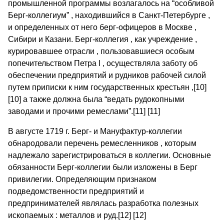
промышленной программы возлагалось на “особливой
Берг-коллегиум” , находившийся в Санкт-Петербурге ,
и определенных от него берг-офицеров в Москве ,
Сибири и Казани. Берг-коллегия , как учреждение ,
курировавшее отрасли , пользовавшиеся особым
попечительством Петра I , осуществляла заботу об
обеспечении предприятий и рудников рабочей силой
путем приписки к ним государственных крестьян ,[10]
[10] а также должна была “ведать рудокопными
заводами и прочими ремеслами”.[11] [11]
В августе 1719 г. Берг- и Мануфактур-коллегии
обнародовали перечень ремесленников , которым
надлежало зарегистрироваться в коллегии. Основные
обязанности Берг-коллегии были изложены в Берг
привилегии. Определяющим признаком
подведомственности предприятий и
предпринимателей являлась разработка полезных
ископаемых : металлов и руд.[12] [12]