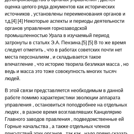
оценка целого ряда документов как исторических
источников , установлены переименования органов и
т.д.[4] [4] Некоторые аспекты и периоды деятельности
органов управления горнозаводской
промышленностью Урала в изучаемый период
затронуты в статьях Э.А. Пензина.[5] [5] В то же время
следует отметить , что в работах советских почти нет
места персоналиям , и складывается такое
впечатление , что историю творила безликая масса , но
ведь и масса это тоже совокупность многих тысяч
людей.
В этой связи представляется необходимым в данной
работе помимо характеристики эволюции аппарата
управления , остановиться поподробнее на отдельных
людях , в разное время возглавлявших Канцелярию
Главного заводов правления , подведомственные ей
Горные начальства , а также отдельных членов
присутствий этих органов , так как , надо прямо сказать