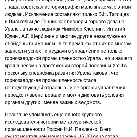
, наша советская историография мало знакома с этими
людьми. Исключение составляют только В.Н. Татищев
и Вильгельм де-Геннин как пионеры горного дела на
Урале , а такие люди как Никифор Клеопин , Игнатий
Юдин , А.Г. Щербинин и многие другие незаслуженно
обойдены вниманием , в то время как от них во многом
зависел и успех , и неудачи в управлении не только
горнозаводской промышленностью Урала , но и нашего
края в целом на протяжении второй половины XYIII в. ,
поскольку специфика развития Урала такова , что
горнозаводская промышленность стала
господствующей отраслью , и ее органы управления
нередко главенствовали и могли диктовать условия
органам других , менее важных ведомств.
Нельзя не упомянуть еще одного крупного
исследователя истории металлургической
промышленности России Н.И. Павленко. В его
фундаментальной монографии , [6] [6] одна глава