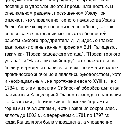
посвящена управлению этой промышленностью. В
специальном разделе , посвященном Уралу , он
отмечал , что управление горного начальства Урала
было “более конкретное и жизнеспособное , так как
основывается на знании местных особенностей
работы каждого предприятия.”[7] [7] Здесь он также
дает анализ очень важным проектам В.Н. Татищева ,
таким как “Проект заводского устава” , “Проект горного
устава” , и “Наказ шихтмейстеру” , которые хотя и не
были утверждены правительством , но имели важное
практическое значение и являлись руководством , хотя
и неофициальным , на протяжении всего XYIII в. , а с
1734 г. по этим проектам Сибирский обербергамт стал
называться Канцелярией Главного заводов правления
, а Казанский , Нерчинский и Пермский бергамты -
горными начальствами , и эти названия сохранились
вплоть до 1802 г. , с перерывом с 1781 по 1797 г.г. ,
когда Канцелярия была упразднена , а управление