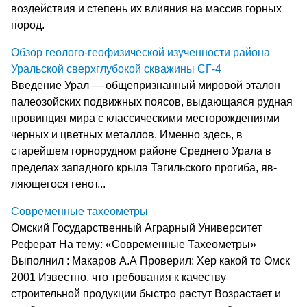
воздействия и степень их влияния на массив горных
пород.
Обзор геолого-геофизической изученности района
Уральской сверхглубокой скважины СГ-4
Введение Урал — общепризнанный мировой эта­лон
палеозойских подвижных поясов, выдающаяся рудная
провинция мира с классическими месторождениями
черных и цветных металлов. Именно здесь, в
старейшем горнорудном рай­оне Среднего Урала в
пределах запад­ного крыла Тагильского прогиба, яв­
ляющегося генот...
Современные тахеометры
Омский Государственный Аграрный Университет
Реферат На тему: «Современные Тахеометры»
Выполнил : Макаров А.А Проверил: Хер какой то Омск
2001 Известно, что требования к качеству
строительной продукции быстро растут Возрастает и