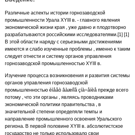
Различные аспекты истории горнозаводской
промышленности Урала XYIII в. - главного явления
экономической жизни края , уже давно и плодотворно
разрабатываются российскими исследователями.[1] [1]
В этой области наряду с серьезными достижениями
имеются и слабо изученные проблемы , именно к таким
следует отнести и систему органов управления
горнозаводской промышленностью XYIII в.
Изучение процесса возникновения и развития системы
органов управления горнозаводской
промышленностью èìååò âàæíîå çíà÷åíèå прежде всего
потому , что эти органы , являясь проводниками
экономической политики правительства , в
значительной степени определяли темпы и
направление промышленного освоения Уральского
региона. В первой половине XYIII в. абсолютистское
государство не только использовало свои