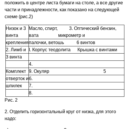
положить в центре листа бумаги на столе, а все другие
части и принадлежности, как показано на следующей
схеме (рис.2)
Низок и 3
Масло, спирт, 3. Оптический бензин,
винта
вата микрометр и
крепления
палочки, ветошь 6 винтов
2. Лимб и
I. Корпус теодолита Крышка с винтами
3 винта
4.
Комплект
9. Окуляр 5
отверток и
б.
шпилек
7.
8.
Рис. 2
2. Отделить горизонтальный круг от низка, для этого
надо: