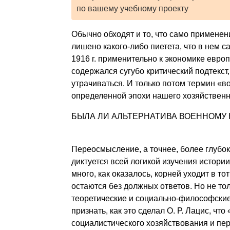
по вашему учебному проекту
Обычно обходят и то, что само примене
лишено ка­кого-либо пиетета, что в нем 
1916 г. применитель­но к экономике евро
содержался сугубо критиче­ский подтекс
утрачиваться. И только потом термин «
определенной эпохи нашего хозяйственн
БЫЛА ЛИ АЛЬТЕРНАТИВА ВОЕННОМУ
Переосмысление, а точнее, более глуб
диктуется всей логикой изучения истори
много, как оказалось, корней уходит в то
остаются без должных ответов. Но не то
теоретические и социально-философские 
признать, как это сделал О. Р. Лацис, 
социалистического хозяйствования и пер