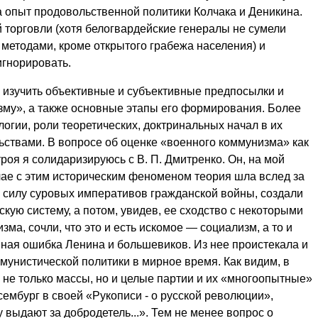
а опыт продовольственной политики Колчака и Деникина.
торговли (хотя бе­логвардейские генералы не сумели
етодами, кроме открытого грабе­жа населения) и
игнорировать.
изучить объективные и субъ­ективные предпосылки и
му», а также основные этапы его форми­рования. Более
логии, роли теоретических, доктринальных начал в их
ьствами. В вопросе об оценке «военного коммунизма» как
оя я солидаризируюсь с В. П. Дмитренко. Он, на мой
случае с этим историческим феноменом теория шла вслед за
 в силу суровых императивов гражданской войны, создали
кую систему, а потом, увидев, ее сходство с некоторыми
а, сочли, что это и есть искомое — социализм, а то и
вная ошибка Ленина и большевиков. Из нее проистекала и
ммунистической политики в мирное время. Как видим, в
 не только массы, но и целые партии и их «мно­гоопытные»
сембург в своей «Рукописи - о русской революции»,
у выдают за добродетель...». Тем не менее вопрос о