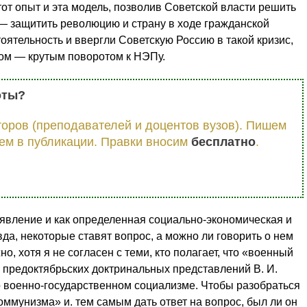
этот опыт и эта модель, позволив Советской власти решить
— защитить револю­цию и страну в ходе гражданской
ятельность и ввергли Советскую Рос­сию в такой кризис,
удом — крутым поворотом к НЭПу.
оты?
оров (преподавателей и доцентов вузов). Пишем
ем в публикации. Правки вносим
бесплатно
.
явление и как определенная социально-экономическая и
да, некоторые ставят вопрос, а можно ли говорить о нем
но, хотя я не согласен с теми, кто полагает, что «военный
 предоктябрьских доктринальных пред­ставлений В. И.
 военно-государственном социализме. Чтобы разобрать­ся
оммунизма» и. тем самым дать ответ на вопрос, был ли он