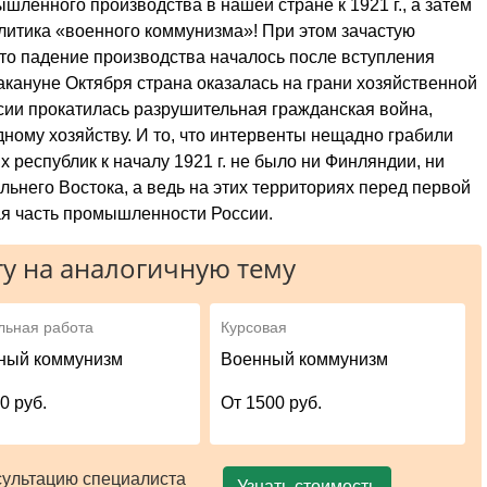
ленного производства в нашей стране к 1921 г., а затем
политика «военного коммунизма»! При этом зачастую
что па­дение производства началось после вступления
акануне Октября стра­на оказалась на грани хозяйственной
ссии прокатилась разрушительная гражданская война,
ому хозяйству. И то, что интервенты нещадно грабили
их рес­публик к началу 1921 г. не было ни Финляндии, ни
льнего Во­стока, а ведь на этих территориях перед первой
я часть промышлен­ности России.
у на аналогичную тему
льная работа
Курсовая
ный коммунизм
Военный коммунизм
0 руб.
От 1500 руб.
сультацию специалиста
Узнать стоимость