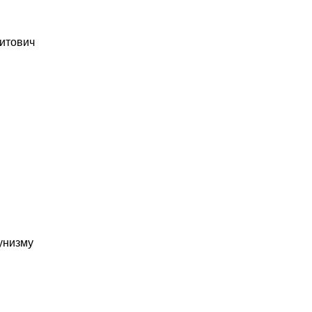
итович
унизму