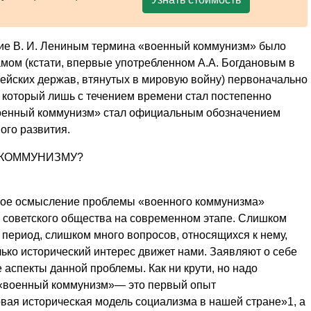
ние В. И. Ле­ниным термина «военный коммунизм» было
самом (кстати, впервые употребленном А.А. Богдановым в
пейских держав, втянутых в миро­вую войну) первоначально
т, который лишь с течением времени стал постепенно
во­енный коммунизм» стал официальным обозначением
ого развития.
 КОММУНИЗМУ?
окое осмысление проблемы «военного коммунизма»
и советского общества на сов­ременном этапе. Слишком
т период, слишком много вопросов, относя­щихся к нему,
лько исторический интерес движет нами. Заявляют о себе
аспекты данной проблемы. Как ни крути, но надо
что «военный коммунизм»— это первый опыт
­вая историческая модель социализма в нашей стране»1, а