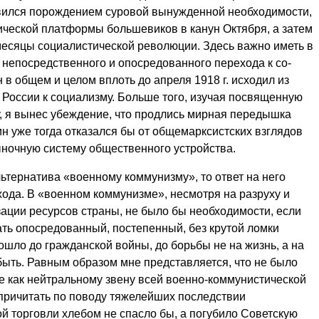
вился порождением суровой вынужденной необходимости,
мической платформы большевиков в канун Октября, а затем
месяцы социалистической революции. Здесь важно иметь в
 непосредственного и опосредованного перехода к со­
 в общем и целом вплоть до апреля 1918 г. исходил из
России к социализму. Больше того, изучая посвященную
, я вынес убеждение, что про­длись мирная передышка
ин уже тогда отказался бы от общемарксистских взглядов
ыночную систему общественного устройства.
льтернатива «военному коммунизму», то ответ на него
дхода. В «военном коммуниз­ме», несмотря на разруху и
ции ресурсов страны, не было бы необхо­димости, если
ать опосредованный, постепенный, без крутой ломки
дошло до граж­данской войны, до борьбы не на жизнь, а на
 быть. Равным образом мне представляется, что не было
е как нейтральному звену всей военно-коммунистической
 причитать по поводу тяжелейших последствии
й торговли хле­бом не спасло бы, а погубило Советскую