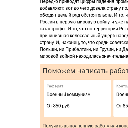
Нередко приводят цифры падения промыш
добавля­ют: вот до чего довела страну 
обходят целый ряд обстоятельств. И то, 
России в первую мировую войну, и уже н
катастрофы. И то, что по территории Ро
причинившая колоссальный ущерб народн
страну. И, наконец, то, что среди советск
Польши, ни Прибалтики, ни Грузии, ни Да
миро­вой войной находилась значительна
Поможем написать работ
Реферат
Конто
Военный коммунизм
Воен
От 850 руб.
От 85
Получить выполненную работу или кон