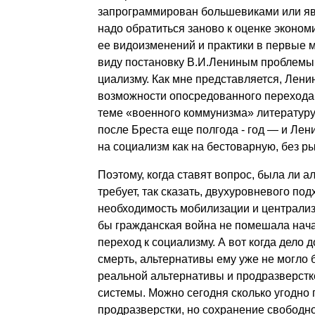
запрограм­мирован большевиками или я
надо обратиться за­ново к оценке эконо
ее видоизменений и практики в первые 
виду постановку В.И.Лениным пробле­мы
циализму. Как мне представляется, Ленин
возможности опосредованного перехода 
теме «военного коммунизма» литературу
после Бреста еще полгода - год — и Лен
на социализм как на бестоварную, без р
Поэтому, когда ставят вопрос, была ли а
требует, так сказать, двухуровневого по
необходимость мобилизации и централиза
бы гражданская война не помешала на­ч
переход к социализму. А вот когда дело 
смерть, аль­тернативы ему уже не могло
реальной альтернативы и продразверстк
системы. Можно сегодня сколько угодно
продразверстки, но сохранение свободно