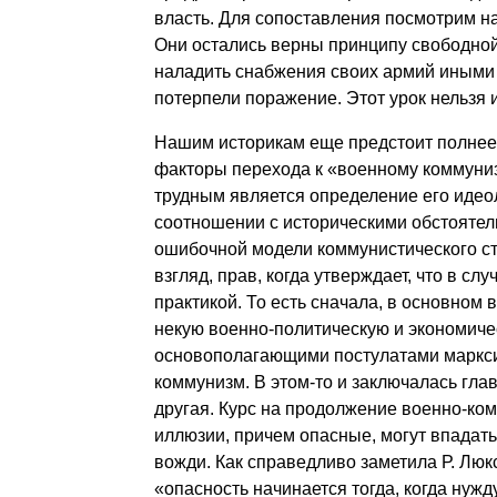
власть. Для сопоставления посмотрим н
Они остались верны принципу свободной 
наладить снабжения своих армий иными м
потерпели поражение. Этот урок нель­зя 
Нашим историкам еще предстоит полнее 
факторы перехода к «военно­му коммуниз
трудным является определение его идео­
соотношении с историческими обстоятел
ошибочной модели коммунистического стр
взгляд, прав, когда ут­верждает, что в 
практикой. То есть сначала, в основном
некую военно-политическую и экономичес
основополагающими постулатами марксизм
коммунизм. В этом-то и заключалась гла
другая. Курс на про­должение военно-ко
иллюзии, причем опасные, могут впадать
вожди. Как справедливо заметила Р. Люк­
«опасность начинается тогда, когда нужд