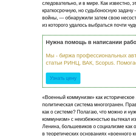
следовательно, и в мире. Как известно, 
краткосрочную, но судьбоносную задачу 
войны, — обнаружили затем свою несосто
из которого удалось выбраться поч­ти ч
Нужна помощь в написании раб
Мы - биржа профессиональных авт
статьи РИНЦ, ВАК, Scopus. Помога
Узнать цену
«Военный коммунизм» как историческое 
политиче­ская система многогранен. Прав
как о системе? По­лагаю, что можно и нуж
коммунизм» с неизбежно­стью вытекал из
Ленина, большевиков о социализме как о
в теоретических основаниях «военного к