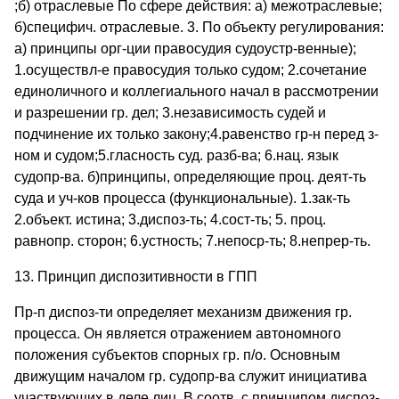
;б) отраслевые По сфере действия: а) межотраслевые;
б)специфич. отраслевые. 3. По объекту регулирования:
а) принципы орг-ции правосудия судоустр-венные);
1.осуществл-е правосудия только судом; 2.сочетание
единоличного и коллегиального начал в рассмотрении
и разрешении гр. дел; 3.независимость судей и
подчинение их только закону;4.равенство гр-н перед з-
ном и судом;5.гласность суд. разб-ва; 6.нац. язык
судопр-ва. б)принципы, определяющие проц. деят-ть
суда и уч-ков процесса (функциональные). 1.зак-ть
2.объект. истина; 3.диспоз-ть; 4.сост-ть; 5. проц.
равнопр. сторон; 6.устность; 7.непоср-ть; 8.непрер-ть.
13. Принцип диспозитивности в ГПП
Пр-п диспоз-ти определяет механизм движения гр.
процесса. Он является отражением автономного
положения субъектов спорных гр. п/о. Основным
движущим началом гр. судопр-ва служит инициатива
участвующих в деле лиц. В соотв. с принципом диспоз-