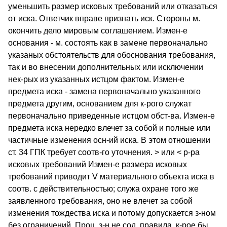
уменьшить размер исковых требований или отказаться
от иска. Ответчик вправе признать иск. Стороны м.
окончить дело мировым соглашением. Измен-е
основания - м. состоять как в замене первоначально
указаных обстоятельств для обоснования требования,
так и во внесении дополнительных или исключении
нек-рых из указанных истцом фактом. Измен-е
предмета иска - замена первоначально указанного
предмета другим, основанием для к-рого служат
первоначально приведенные истцом обст-ва. Измен-е
предмета иска нередко влечет за собой и полные или
частичные изменения осн-ий иска. В этом отношении
ст. 34 ГПК требует соотв-го уточнения. > или < р-ра
исковых требований Измен-е размера исковых
требований приводит V материального объекта иска в
соотв. с действительностью; служа охране того же
заявленного требования, оно не влечет за собой
изменения тождества иска и потому допускается з-ном
без ограничений. Проц. з-н не сод. правила, к-рое бы