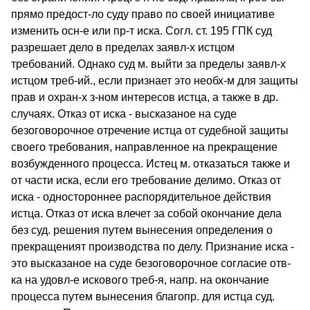
прямо предост-ло суду право по своей инициативе
изменить осн-е или пр-т иска. Согл. ст. 195 ГПК суд
разрешает дело в пределах заявл-х истцом
требований. Однако суд м. выйти за пределы заявл-х
истцом треб-ий., если признает это необх-м для защиты
прав и охран-х з-ном интересов истца, а также в др.
случаях. Отказ от иска - высказаное на суде
безоговорочное отречение истца от судебной защиты
своего требования, направленное на прекращение
возбужденного процесса. Истец м. отказаться также и
от части иска, если его требование делимо. Отказ от
иска - одностороннее распорядительное действия
истца. Отказ от иска влечет за собой окончание дела
без суд. решения путем вынесения определения о
прекращеният производства по делу. Признание иска -
это высказаное на суде безоговорочное согласие отв-
ка на удовл-е искового треб-я, напр. на окончание
процесса путем вынесения благопр. для истца суд.