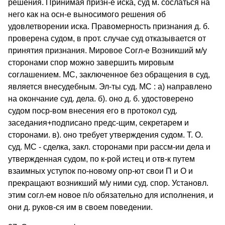
решения. Принимая призн-е иска, суд м. сослаться на
него как на осн-е выносимого решения об
удовлетворении иска. Правомерность признания д. б.
проверена судом, в прот. случае суд отказывается от
принятия признания. Мировое Согл-е Возникший м/у
сторонами спор можно завершить мировым
соглашением. МС, заключенное без обращения в суд,
является внесудебным. Эл-ты суд. МС : а) направлено
на окончание суд. дела. б). оно д. б. удостоверено
судом поср-вом внесения его в протокол суд.
заседания+подписано предс-щим, секретарем и
сторонами. в). оно требует утверждения судом. Т. О.
суд. МС - сделка, закл. сторонами при рассм-ии дела и
утвержденная судом, по к-рой истец и отв-к путем
взаимных уступок по-новому опр-ют свои П и О и
прекращают возникший м/у ними суд. спор. Установл.
этим согл-ем новое п/о обязательно для исполнения, и
они д. руков-ся им в своем поведении.