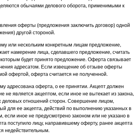
деляются обычаями делового оборота, применимыми к
вления оферты (предложения заключить договор) одной
жения) другой стороной.
ому или нескольким конкретным лицам предложение,
жает намерение лица, сделавшего предложение, считать
 которым будет принято предложение. Оферта связывает
чения адресатом. Если извещение об отзыве оферты
мой офертой, оферта считается не полученной.
ому адресована оферта, о ее принятии. Акцепт должен
 не является акцептом, если иное не вытекает из закона,
х деловых отношений сторон. Совершение лицом,
ый для ее акцепта, действий по выполнению указанных в
м, если иное не предусмотрено законом или не указано в
пта поступило лицу, направившему оферту, ранее акцепта
ся недействительным.