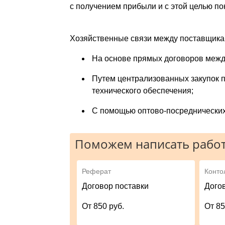
с получением прибыли и с этой целью п
Хозяйственные связи между постав­щика
На основе прямых договоров межд
Путем централизованных закупок п
технического обеспечения;
С помощью оптово-посреднически
Поможем написать работ
Реферат
Конто
Договор поставки
Дого
От 850 руб.
От 85