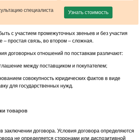
сультацию специалиста
Узнать стоимость
быть с участием промежу­точных звеньев и без участия
 – простая связь, во втором – сложная.
ния договорных отношений по поставкам различают:
оглашение между постав­щиком и покупателем;
нованием совокупность юридических фактов в виде
авку для государственных нужд.
ки товаров
в заключении договора. Условия договора определяются
говора не определяется сторонами или диспозитивной