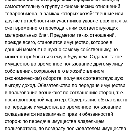
самостоя­тельную группу экономических отношений
товарообмена, в рам­ках которых хозяйственные или
другие потребности их участников удовлетворяются за
счет временного перехода к ним соответствующих
материальных благ. Предметом таких отношений,
прежде всего, ста­новится имущество, которое в
данный момент не нужно самому собст­веннику, но
может потребоваться ему в будущем. Отдавая такое
иму­щество во временное пользование другому лицу,
собственник сох­раняет его в хозяйственном
(экономическом) обороте, получая соответствующую
выгоду доход. Обязательства по передаче имуще­ства
в пользование возникают по соглашению сторон, т. е.
носят договорной характер. Содержание обязательств
по передаче имущест­ва во временное пользование
складывается из взаимных прав и обя­занностей
сторон: по передаче имущества владельцем
пользователю, по возврату пользователем имущества