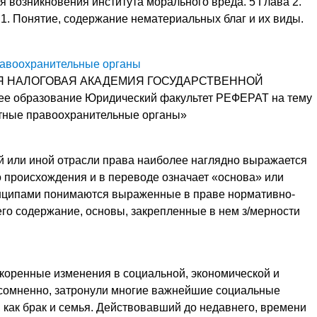
 возникновения института морального вреда. 5 Глава 2.
.1. Понятие, содержание нематериальных благ и их виды.
равоохранительные органы
 НАЛОГОВАЯ АКАДЕМИЯ ГОСУДАРСТВЕННОЙ
образование Юридический факультет РЕФЕРАТ на тему
стные правоохранительные органы»
ой или иной отрасли права наиболее наглядно выражается
о происхождения и в переводе означает «основа» или
инципами понимаются выраженные в праве нормативно-
го содержание, основы, закрепленные в нем з/мерности
коренные изменения в социальной, экономиче­ской и
есомненно, затро­нули многие важнейшие социальные
, как брак и семья. Действовавший до недавнего, времени