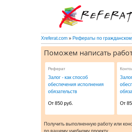
Xreferat.com
»
Рефераты по гражданскому
Поможем написать работ
Реферат
Конто
Залог - как способ
Залог
обеспечения исполнения
обес
обязательств
обяз
От 850 руб.
От 85
Получить выполненную работу или кон
по вашему учебному проекту