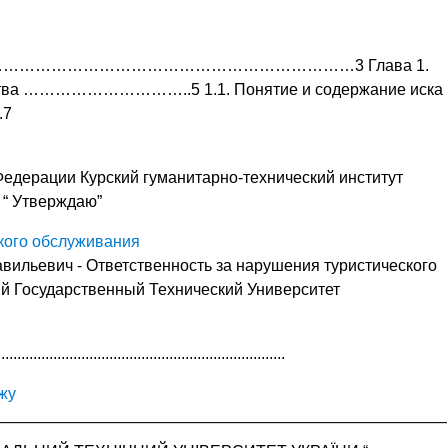
…………………………………………………………………3 Глава 1.
одства …………………………..5 1.1. Понятие и содержание иска
7
едерации Курский гуманитарно-технический институт
 “ Утверждаю”
ского обслуживания
авильевич - Ответственность за нарушения туристического
ий Государственный Технический Университет
...................................................................
жу