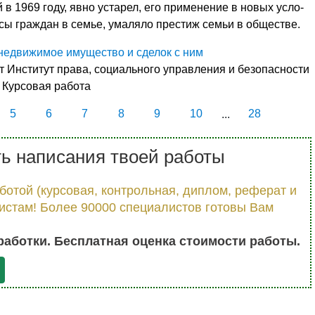
в 1969 году, явно устарел, его приме­нение в новых усло­
ы гра­ждан в семье, умаляло престиж семьи в обществе.
 недвижимое имущество и сделок с ним
 Институт права, социального управления и безопасности
 Курсовая работа
5
6
7
8
9
10
...
28
ь написания твоей работы
отой (курсовая, контрольная, диплом, реферат и
листам! Более 90000 специалистов готовы Вам
работки. Бесплатная оценка стоимости работы.