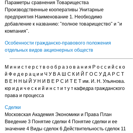
Параметры сравнения Товарищества
Производственные кооперативы Унитарные
предприятия Наименование 1. Необходимо
добавление к названию: "полное товарищество" и "и
компания".
Особенности гражданско-правового положения
отдельных видов акционерных обществ
М и н и с т е р с т в о о б р а з о в а н и я Р о с с и й с к о
й Ф е д е р а ц и и Ч У В А Ш С К И Й Г О С У Д А Р С Т
В Е Н Н Ы Й У Н И В Е Р С И Т Е Т им. И. Н. Ульянова.
юр и д и ч е с к и й и н с т и т у т кафедра гражданского
права и процесса
Сделки
Московская Академия Экономики и Права План
Введение 3 Понятие сделки 4 Понятие сделки и ее
значение 4 Виды сделок 6 Действительность сделок 11