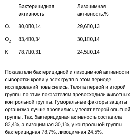
Бактерицидная
Лизоцимная
активность
активность,%
О
80,0

0,14
29,6

0,13
1
О
83,4

0,34
30,1

0,14
2
К
78,7

0,31
24,5

0,14
Показатели бактерицидной и лизоцимной активности
сыворотки крови у всех групп в этом периоде
исследований повысились. Телята первой и второй
группы по этим показателям превосходили животных
контрольной группы. Гуморальные факторы защиты
организма лучше проявились у телят второй опытной
группы. Так, бактерицидная активность составила
83,4%, а лизоцимная 30,1%, у контрольной группы
бактерицидная 78,7%, лизоцимная 24,5%.