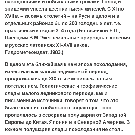
наводнениями и небывалыми грозами. Голод и
эпидемии унесли десятки тысяч жителей. С XI по
XVII в. – за семь столетий – на Руси в целом и в
отдельных районах было 200 голодных лет, т.е.
практически каждые 3–4 года (Борисенков Е.П.,
Пасецкий В.М. Экстремальные природные явления
в русских летописях XI–XVII веков.
Гидрометеоиздат, 1983.)
В целом эта ближайшая к нам эпоха похолодания,
известная как малый ледниковый период,
продолжалась до XIX в. и сменилась новым
потеплением. Геологические и геофизические
следы малого ледникового периода, как и
письменные источники, говорят о том, что это
было явление глобального характера – оно
проявлялось в северном полушарии от Западной
Европы до Китая, Японии и в Северной Америке. В
южном полушарии следы похолодания не столь