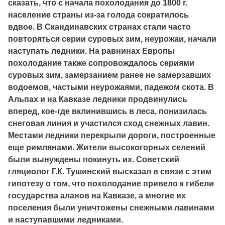
сказать, что с начала похолодания до 1800 г.
население страны из-за голода сократилось
вдвое. В Скандинавских странах стали часто
повторяться серии суровых зим, неурожаи, начали
наступать ледники. На равнинах Европы
похолодание также сопровождалось сериями
суровых зим, замерзанием ранее не замерзавших
водоемов, частыми неурожаями, падежом скота. В
Альпах и на Кавказе ледники продвинулись
вперед, кое-где вклинившись в леса, понизилась
снеговая линия и участился сход снежных лавин.
Местами ледники перекрыли дороги, построенные
еще римлянами. Жители высокогорных селений
были вынуждены покинуть их. Советский
гляциолог Г.К. Тушинский высказал в связи с этим
гипотезу о том, что похолодание привело к гибели
государства аланов на Кавказе, а многие их
поселения были уничтожены снежными лавинами
и наступавшими ледниками.