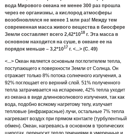
вода Мирового океана не менее 300 раз прошла
через ее организмы, а кислород атмосферы
возобновлялся не менее 1 млн раз! Между тем
современная масса живого вещества в биосфере
18
Земли составляет всего 2,42*10
г. Эта масса в
основном находится на суше, в океане ее на
17
порядок меньше – 3,2*10
г. <...> (С. 49)
<...> Океан является основным поглотителем тепла,
поступающего к поверхности Земли от Солнца. Он
отражает только 8% потока солнечного излучения, а
92% поглощает его верхний слой. 51% полученного
тепла затрачивается на испарение, 42% тепла уходит
из океана в виде длинноволнового излучения, так как
вода, подобно всякому нагретому телу, излучает
тепловые (инфракрасные) лучи, остальные 7% тепла
нагревают воздух при прямом контакте (турбулентный
обмен). Океан, нагреваясь в основном в тропических
широтах, переносит тепло течениями в умеренные и