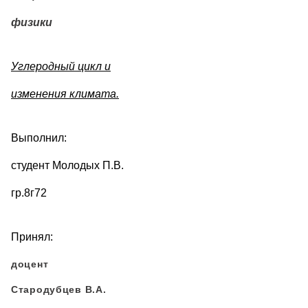
физики
Углеродный цикл и
изменения климата.
Выполнил:
cтудент Молодых П.В.
гр.8г72
Принял:
доцент
Стародубцев В.А.