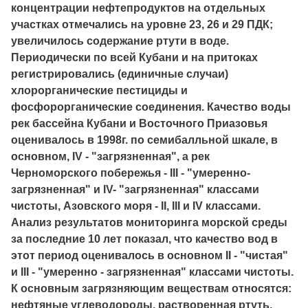
концентрации нефтепродуктов на отдельных
участках отмечались на уровне 23, 26 и 29 ПДК;
увеличилось содержание ртути в воде.
Периодически по всей Кубани и на притоках
регистрировались (единичные случаи)
хлорорганические пестициды и
фосфорорганические соединения. Качество воды
рек бассейна Кубани и Восточного Приазовья
оценивалось в 1998г. по семибалльной шкале, в
основном, IV - "загрязненная", а рек
Черноморского побережья - III - "умеренно-
загрязненная" и IV- "загрязненная" классами
чистоты, Азовского моря - II, III и IV классами.
Анализ результатов мониторинга морской среды
за последние 10 лет показал, что качество вод в
этот период оценивалось в основном II - "чистая"
и III - "умеренно - загрязненная" классами чистоты.
К основным загрязняющим веществам относятся:
нефтяные углеводороды, растворенная ртуть,