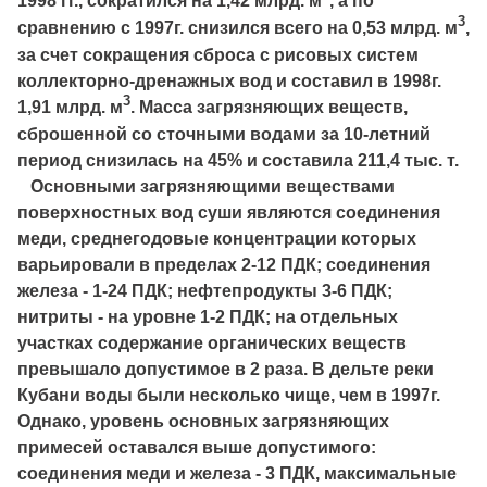
1998 гг., сократился на 1,42 млрд. м
, а по
3
сравнению с 1997г. снизился всего на 0,53 млрд. м
,
за счет сокращения сброса с рисовых систем
коллекторно-дренажных вод и составил в 1998г.
3
1,91 млрд. м
. Масса загрязняющих веществ,
сброшенной со сточными водами за 10-летний
период снизилась на 45% и составила 211,4 тыс. т.
Основными загрязняющими веществами
поверхностных вод суши являются соединения
меди, среднегодовые концентрации которых
варьировали в пределах 2-12 ПДК; соединения
железа - 1-24 ПДК; нефтепродукты 3-6 ПДК;
нитриты - на уровне 1-2 ПДК; на отдельных
участках содержание органических веществ
превышало допустимое в 2 раза. В дельте реки
Кубани воды были несколько чище, чем в 1997г.
Однако, уровень основных загрязняющих
примесей оставался выше допустимого:
соединения меди и железа - 3 ПДК, максимальные