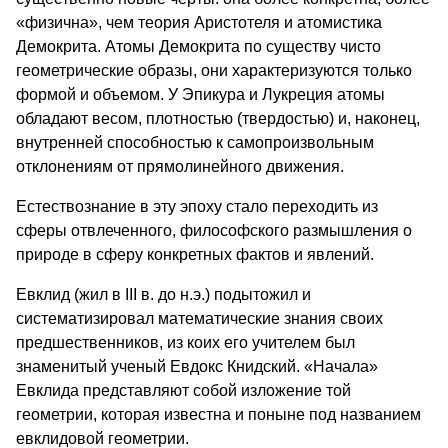
«физична», чем теория Аристотеля и атомистика
Демокрита. Атомы Де­мокрита по существу чисто
геометри­ческие образы, они характеризуются только
формой и объемом. У Эпикура и Лукреция атомы
обладают весом, плотностью (твердостью) и, наконец,
внутренней способностью к само­произвольным
отклонениям от пря­молинейного движения.
Естествознание в эту эпоху стало переходить из
сферы отвлеченно­го, философского размышления о
природе в сферу конкретных фактов и явлений.
Евклид (жил в III в. до н.э.) подыто­жил и
систематизировал математичес­кие знания своих
предшественников, из коих его учителем был
знаменитый ученый Евдокс Книдский. «Начала»
Евклида представляют собой изложе­ние той
геометрии, которая известна и поныне под названием
евклидовой геометрии.