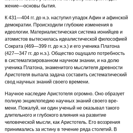
жение—основы бытия.
К 431—404 гг. до н.э. наступил упадок Афин и афин­ской
демократии. Происходили глубо­кие изменения в
идеологии. Матери­алистическая система ионийцев и
ато­мистов вытеснилась идеалистической философией
Сократа (469—399 гг. до н.э.) и его ученика Платона
(427—347 гг. до н.э.). Обще­ство ощущало потребность
в систе­матизированном научном знании, и на долю
ученика Платона, знаменитого мыслителя древности
Аристотеля выпа­ла задача составить систематический
свод научных знаний своего времени.
Научное наследие Аристотеля огромно. Оно образует
полную энцикло­педию научных знаний своего вре­
мени. Пожалуй, ни один ученый не оказы­вал такого
длительного и глубокого вли­яния на развитие
человеческой мысли, как Аристотель. Его воззрения
прини­мались за истину в течение ряда столе­тий. В