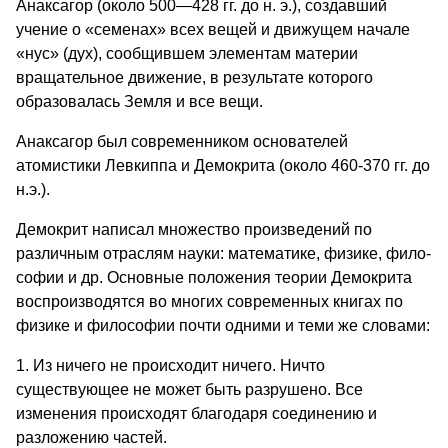
Анаксагор (около 500—428 гг. до н. э.), создавший
учение о «семенах» всех вещей и движущем начале
«нус» (дух), сообщившем элементам мате­рии
вращательное движение, в ре­зультате которого
образовалась Земля и все вещи.
Анаксагор был современником основателей
атомистики Левкиппа и Демокрита (около 460-370 гг. до
н.э.).
Демокрит написал множество про­изведений по
различным отраслям науки: математике, физике, фило­
софии и др. Основные положения теории Демо­крита
воспроизводятся во многих современных книгах по
физике и философии почти одними и теми же словами:
1. Из ничего не происходит ничего. Ничто
существующее не может быть разрушено. Все
изменения происходят благодаря соединению и
разложению частей.