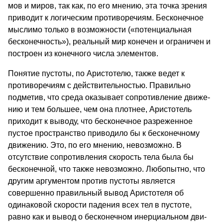
мов и миров, так как, по его мнению, эта точка зрения
приводит к логи­ческим противоречиям. Бесконечное
мыслимо только в возможности («по­тенциальная
бесконечность»), ре­альный мир конечен и ограничен и
построен из конечного числа эле­ментов.
Понятие пустоты, по Аристотелю, также ведет к
противоречиям с действи­тельностью. Правильно
подметив, что среда оказывает сопротивление движе­
нию и тем большее, чем она плотнее, Аристотель
приходит к выводу, что бесконечное разреженное
пустое про­странство приводило бы к бесконеч­ному
движению. Это, по его мнению, невозможно. В
отсутствие сопротив­ления скорость тела была бы
беско­нечной, что также невозможно. Лю­бопытно, что
другим аргументом против пустоты является
совершен­но правильный вывод Аристотеля об
одинаковой скорости падения всех тел в пустоте,
равно как и вы­вод о бесконечном инерциальном дви­