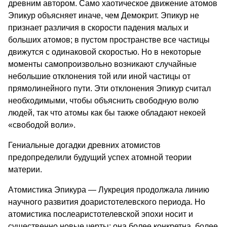
древним автором. Само хаотическое движение атомов
Эпикур объясняет иначе, чем Демокрит. Эпикур не
признает различия в ско­рости падения малых и
больших ато­мов; в пустом пространстве все частицы
движутся с одинаковой скоростью. Но в некоторые
моменты самопроиз­вольно возникают случайные
небольшие отклонения той или иной частицы от
прямолинейного пути. Эти отклонения Эпикур считал
необходимыми, чтобы объяснить свободную волю
людей, так что атомы как бы также обладают некоей
«свободой воли».
Гениальные догадки древних атомистов
предопределили будущий успех атомной теории
материи.
Атомистика Эпикура — Лукреция продолжала линию
научного развития доаристотелевского периода. Но
атомистика послеаристотелевской эпохи носит и
существенно новые черты: она более конкретна, более