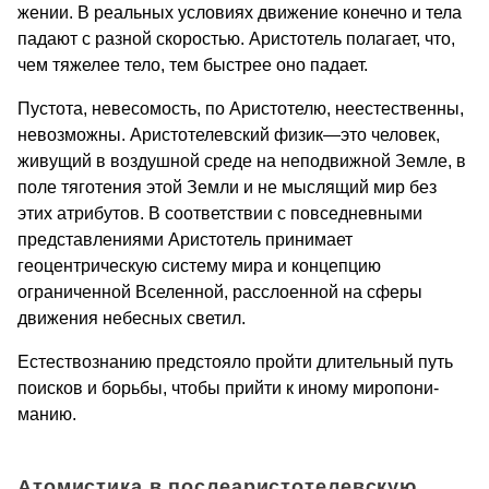
жении. В реальных условиях движе­ние конечно и тела
падают с разной скоростью. Аристотель полагает, что,
чем тяжелее тело, тем быстрее оно падает.
Пустота, невесомость, по Аристо­телю, неестественны,
невозможны. Аристотелевский физик—это человек,
живущий в воздушной среде на непод­вижной Земле, в
поле тяготения этой Земли и не мыслящий мир без
этих атрибутов. В соответствии с повседнев­ными
представлениями Аристотель принимает
геоцентрическую систему мира и концепцию
ограниченной Все­ленной, расслоенной на сферы
движе­ния небесных светил.
Естествознанию предстояло пройти длительный путь
поисков и борьбы, чтобы прийти к иному миропони­
манию.
Атомистика в послеаристотелевскую