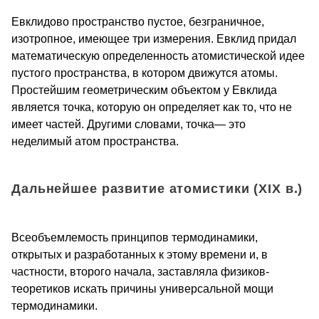
Евклидово пространство пустое, безгра­ничное,
изотропное, имеющее три измерения. Евклид придал
мате­матическую определенность атомис­тической идее
пустого пространства, в котором движутся атомы.
Простей­шим геометрическим объектом у Ев­клида
является точка, которую он определяет как то, что не
имеет частей. Другими словами, точка— это
неделимый атом пространства.
Дальнейшее развитие атомистики (XIX в.)
Всеобъемлемость принципов термо­динамики,
открытых и разработанных к этому времени и, в
частности, второго начала, заставляла физиков-
теоретиков искать причины универсальной мощи
термодинамики.