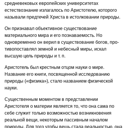
средневековых европейских уни­верситетах
естествознание излагалось по Аристотелю, которого
называли предтечей Христа в истолковании природы.
Он признавал объективное существо­вание
материального мира и его по­знаваемость. Но
одновременно он верил в существование богов, про­
тивопоставлял земной и небесный миры, искал
высшую цель приро­ды и т. п.
Аристотель был крестным отцом науки о мире.
Название его книги, посвященной исследованию
природы («физика»), стало названием физиче­ской
науки.
Существенным моментом в пред­ставлении
Аристотеля о материи явля­ется то, что она сама по
себе служит только возможностью возникновения
реальной вещи, некоторым пассивным началом
природы. Для того чтобы вещь стала реальностью, она