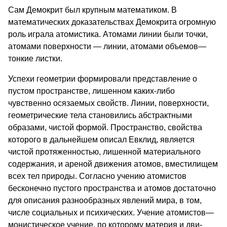
Сам Демокрит был крупным ма­тематиком. В
математических доказательствах Де­мокрита огромную
роль играла ато­мистика. Атомами линии были точ­ки,
атомами поверхности — линии, атомами объемов—
тонкие листки.
Успехи геометрии формировали представление о
пустом пространстве, лишенном каких-либо
чувственно осязаемых свойств. Линии, поверхности,
геометрические тела ста­новились абстрактными
образами, чи­стой формой. Пространство, свойства
которого в дальнейшем описал Евклид, является
чистой протяженностью, лишенной материального
содержа­ния, и ареной движения атомов, вместилищем
всех тел природы. Со­гласно учению атомистов
бесконеч­но пустого пространства и атомов достаточно
для описания разно­образных явлений мира, в том,
числе социальных и психических. Учение атомистов—
монистическое учение, по которому материя и дви­