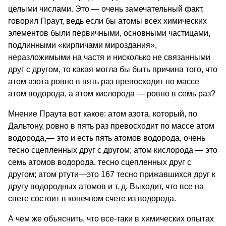
целыми числами. Это — очень замечательный факт,
говорил Праут, ведь если бы атомы всех химических
эле­ментов были первичными, основными частицами,
подлин­ными «кирпичами мироздания»,
неразложимыми на частя и нисколько не связанными
друг с другом, то какая могла бы быть причина того, что
атом азота ровно в пять раз превосходит по массе
атом водорода, а атом кислоро­да — ровно в семь раз?
Мнение Праута вот ка­кое: атом азота, который, по
Дальтону, ровно в пять раз превосходит по массе атом
водорода,— это и есть пять атомов водорода, очень
тесно сцепленных друг с другом; атом кислорода — это
семь атомов водорода, тесно сцеп­ленных друг с
другом; атом ртути—это 167 тесно при­жавшихся друг к
другу водородных атомов и т. д. Выходит, что все на
свете состоит в конечном счете из водо­рода.
А чем же объяснить, что все-таки в химических опытах