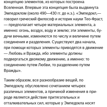
концепцию элементов, из которых по­строена
Вселенная. Впервые эта кон­цепция была выдвинута
Эмпедоклом (около 490—430 гг. до н.э.). «Эмпедокл,—
говорил грече­ский философ и историк науки Тео-Фраст,
— предполагает четыре матери­альных элемента, а
именно: огонь, воз­дух, воду и землю; эти элементы, бу­
дучи вечными, изменяются по числу и величине путем
соединения и раз­деления. Существуют два начала,
при помощи которых элементы при­водятся в движение
— Любовь и Вражда, ибо элементы должны
подвергаться двоякому дви­жению, а именно: то
соединению путем Любви, то разделению путем
Вражды».
Таким образом, все разнообразие вещей, по
Эмпедоклу, обусловлено сочетанием четырех
различных эле­ментов, а причиной изменения в при­
роде является действие притягательных и
отталкивательных сил, которые у Эмпедокла носят