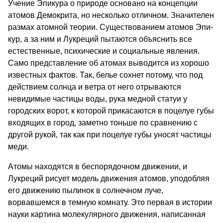
Учение Эпикура о природе основано на концепции
атомов Демокрита, но несколько отличном. Значителен
размах атомной теории. Существованием атомов Эпи­
кур, а за ним и Лукреций пытаются объяснить все
естественные, психиче­ские и социальные явления.
Само представление об атомах выводится из хорошо
известных фактов. Так, белье сохнет потому, что под
действием солнца и ветра от него отрываются
невидимые частицы воды, рука медной статуи у
городских ворот, к которой прикасаются в поцелуе губы
входя­щих в город, заметно тоньше по сравнению с
другой рукой, так как при поцелуе губы уносят частицы
меди.
Атомы находятся в беспорядочном движении, и
Лукреций рисует модель движения атомов, уподобляя
его дви­жению пылинок в солнечном луче,
ворвавшемся в темную комнату. Это первая в истории
науки картина моле­кулярного движения, написанная