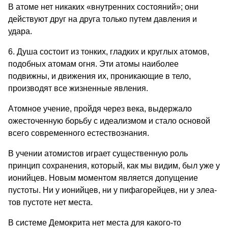
В атоме нет никаких «внут­ренних состояний»; они
действуют друг на друга только путем давления и
удара.
6. Душа состоит из тонких, гладких и круглых атомов,
подобных атомам огня. Эти атомы наиболее
подвижны, и движения их, проникающие в тело,
производят все жизненные явления.
Атомное учение, пройдя через века, выдержало
ожесточенную борьбу с идеализмом и стало основой
всего современного естествознания.
В учении атомистов играет сущест­венную роль
принцип сохранения, ко­торый, как мы видим, был уже у
ионийцев. Новым моментом является допущение
пустоты. Ни у ионий­цев, ни у пифагорейцев, ни у элеа-
тов пустоте нет места.
В системе Демокрита нет места для какого-то