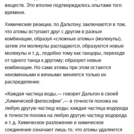
веществ. Это вполне подтверждалось опытами того
времени.
Химические реакции, по Дальтону, заключаются в том,
что атомы вступают друг с другом в разные
комбинации, образуя «сложные атомы» (молекулы),
затем эти молеку­лы распадаются, образуются новые
молекулы и т. д., по­добно тому как танцоры, переходя
от одного танца к другому; образуют новые
комбинации. Но сами атомы при этом остаются
неизменными и вечными: меняется только их
распределение.
«Каждая частица воды,— гово­рит Дальтон в своей
„Химической философии",— в точ­ности похожа на
любую другую частицу воды; каждая частица водорода
в точности похожа на любую другую частицу водорода
и т. д. Химическое разложение и хи­мическое
соединение означают лишь то, что атомы уда­ляются