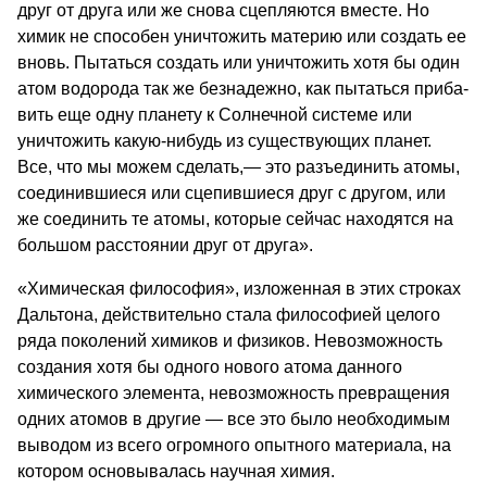
друг от друга или же снова сцепляются вместе. Но
химик не способен уничтожить материю или создать ее
вновь. Пытаться создать или уничтожить хотя бы один
атом водорода так же безнадежно, как пытаться приба­
вить еще одну планету к Солнечной системе или
уничто­жить какую-нибудь из существующих планет.
Все, что мы можем сделать,— это разъединить атомы,
соединив­шиеся или сцепившиеся друг с другом, или
же соеди­нить те атомы, которые сейчас находятся на
большом расстоянии друг от друга».
«Химическая философия», изложенная в этих строках
Дальтона, действительно стала философией целого
ряда поколений химиков и физиков. Невозможность
создания хотя бы одного нового атома данного
химического эле­мента, невозможность превращения
одних атомов в дру­гие — все это было необходимым
выводом из всего огром­ного опытного материала, на
котором основывалась науч­ная химия.