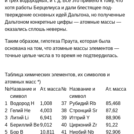
и трех водородных, и т. д. Все это привело к тому, что
хотя работы Берцелиуса и дали блестящее под­
тверждение основных идей Дальтона, но полученные
Дальтоном конкретные цифры — атомные массы —
оказа­лись сплошь неверны.
Таким образом, гипотеза Праута, ко­торая была
основана на том, что атомные массы элемен­тов —
точные целые числа в то время не подтвердилась.
Таблица химических элементов, их символов и
атомных масс *)
№
Название и
Ат. масса
№
Название и
Ат. масса
символ
символ
1
Водород Н
1,008
37
Рубидий Rb
85,468
2
Гелий Не
4,003
38
Стронций Sr
87,62
3
Литий Li
6,941
39
Иттрий Y
88,906
4
Бериллий Be
9,012
40
Цирконий Zr
91,22
5
Бор В
10,811
41
Ниобий Nb
92,906