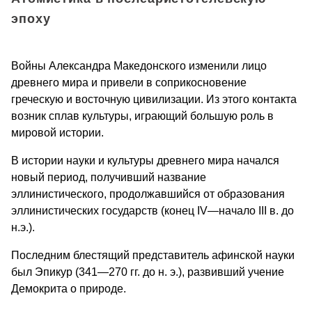
эпоху
Войны Александра Македонского изменили лицо
древнего мира и при­вели в соприкосновение
греческую и восточную цивилизации. Из этого кон­такта
возник сплав культуры, игра­ющий большую роль в
мировой истории.
В истории науки и культуры древ­него мира начался
новый период, полу­чивший название
эллинистического, продолжавшийся от образования
эллинистических госу­дарств (конец IV—начало III в. до
н.э.).
Последним блестящий представитель афинской науки
был Эпикур (341—270 гг. до н. э.), развивший учение
Демокрита о при­роде.