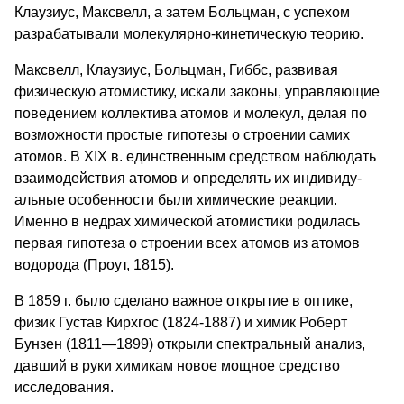
Клаузиус, Максвелл, а затем Больцман, с успехом
разрабатывали молекулярно-кинетическую теорию.
Максвелл, Клаузиус, Больцман, Гиббс, развивая
физическую атомистику, иска­ли законы, управляющие
поведением коллектива атомов и молекул, делая по
возможности простые гипотезы о строе­нии самих
атомов. В XIX в. единствен­ным средством наблюдать
взаимодей­ствия атомов и определять их индивиду­
альные особенности были химические реакции.
Именно в недрах химической атомистики родилась
первая гипотеза о строении всех атомов из атомов
водо­рода (Проут, 1815).
В 1859 г. было сделано важное открытие в оптике,
физик Густав Кирхгос (1824-1887) и химик Роберт
Бунзен (1811—1899) открыли спектральный ана­лиз,
давший в руки химикам новое мощное средство
исследования.