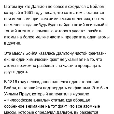
В этом пункте Дальтон не совсем сходился с Бойлем,
который в 1661 году писал, что хотя атомы остают­ся
неизменными при всех химических явлениях, но тем
не менее когда-нибудь будет найден некий «сильный и
тонкий агент», с помощью которого удастся разбить
атомы на более мелкие части и превратить одни атомы
в дру­гие.
Эта мысль Бойля казалась Дальтону чистой фантази­
ей: ни один химический факт не указывал на то, что
атомы возможно разбивать на части и превращать
друг в друга.
В 1816 грду неожиданно нашелся один сторонник
Бойля, пытавшийся под­твердить ее фактами. Это был
Уильям Праут, который напечатал в жур­нале
«Философские анналы» статью, где обращал
особенное внимание на тот факт, что все атомные
массы, которые определил Дальтон, выража­ются