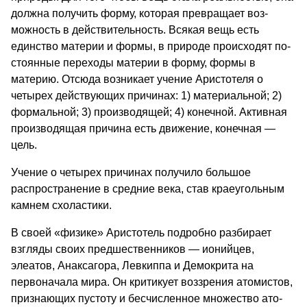
должна полу­чить форму, которая превращает воз­
можность в действительность. Вся­кая вещь есть
единство материи и формы, в природе происходят по­
стоянные переходы материи в форму, формы в
материю. Отсюда возни­кает учение Аристотеля о
четырех действующих причинах: 1) мате­риальной; 2)
формальной; 3) произво­дящей; 4) конечной. Активная
произ­водящая причина есть движение, ко­нечная —
цель.
Учение о четырех причинах полу­чило большое
распространение в сред­ние века, став краеугольным
камнем схоластики.
В своей «физике» Аристотель по­дробно разбирает
взгляды своих пред­шественников — ионийцев,
элеатов, Анаксагора, Левкиппа и Демокрита на
первоначала мира. Он критикует воз­зрения атомистов,
признающих пу­стоту и бесчисленное множество ато­