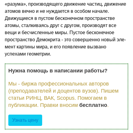
«разума», производящего дви­жение частиц, движение
атомов веч­но и не нуждается в особом нача­ле.
Движущиеся в пустом бесконеч­ном пространстве
атомы, сталкива­ясь друг с другом, производят все
вещи и бесчисленные миры. Пустое бесконечное
пространство Демок­рита - это совершенно новый эле­
мент картины мира, и его появле­ние вызвано
успехами геометрии.
Нужна помощь в написании работы?
Мы - биржа профессиональных авторов
(преподавателей и доцентов вузов). Пишем
статьи РИНЦ, ВАК, Scopus. Помогаем в
публикации. Правки вносим
бесплатно
.
Узнать цену