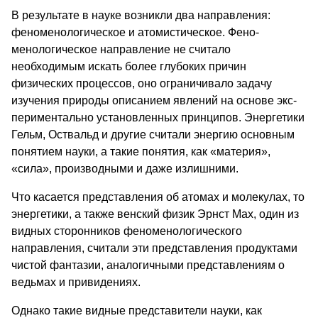
В результате в науке возникли два направления:
феноме­нологическое и атомистическое. Фено­
менологическое направление не счи­тало
необходимым искать более глубо­ких причин
физических процессов, оно ограничивало задачу
изучения приро­ды описанием явлений на основе экс­
периментально установленных принци­пов. Энергетики
Гельм, Оствальд и другие считали энергию основным
по­нятием науки, а такие понятия, как «ма­терия»,
«сила», производными и даже излишними.
Что касается представления об ато­мах и молекулах, то
энергетики, а так­же венский физик Эрнст Мах, один из
видных сторонников феноменологи­ческого
направления, считали эти пред­ставления продуктами
чистой фанта­зии, аналогичными представлениям о
ведьмах и привидениях.
Однако такие видные представители науки, как