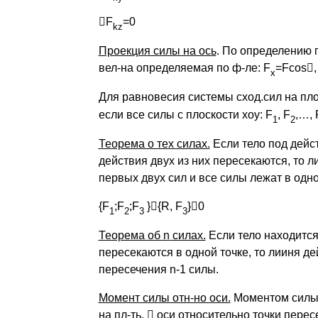
F
=0
kz
Проекция силы на ось
. По определению 
вел-на определяемая по ф-ле: F
=Fcos

x
Для равновесия системы сход.сил на пло
если все силы с плоскости хоу: F
,
F
,…, 
1
2
Теорема о тех силах.
Если тело под дейс
действия двух из них пересекаются, то л
первых двух сил и все силы лежат в одно
{F
;F
;F
}

{R, F
}

0
1
2
3
3
Теорема об
n
силах.
Если тело находится
пересекаются в одной точке, то лииня де
пересечения n-1 силы.
Момент силы отн-но оси.
Моментом силы 
на пл-ть,

оси относительно точки пересе