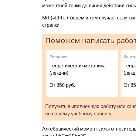
моментной точки до линии действия сил
М(F)=

Fh. + берем в том случае, если си
стрелки.
Поможем написать работ
Реферат
Конто
Теоретическая механика
Теор
(лекции)
(лекц
От 850 руб.
От 85
Получить выполненную работу или кон
по вашему учебному проекту
Алгебраический момент силы относительн