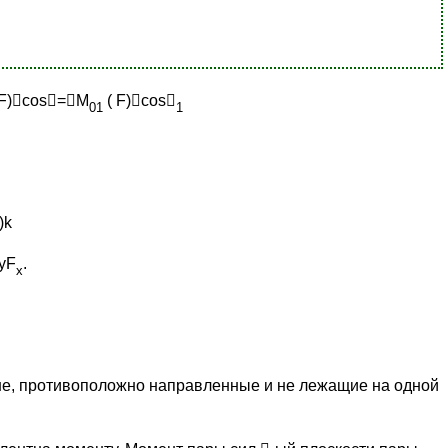
F)

cos

=

М
( F)

cos

0
1
1
)k
-yF
.
x
-не, противоположно направленные и не лежащие на одной