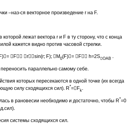
ки –наз-ся векторное произведение r на F.
 которой лежат вектора r и F в ту сторону, что с конца
илой кажется видно против часовой стрелки.
F)

=

F


r

sin(r; F);

М
(F)

=

F

h=2S
.
0

OAB
 переносить параллельно самому себе.
йствия которых пересекаются в одной точке (их всегда
*
ющую силу сходящихся сил). R
=

F
.
k
*
илась в рановесии необходимо и достаточно, чтобы R
=0
д.сил).
есия системы сходящихся сил.