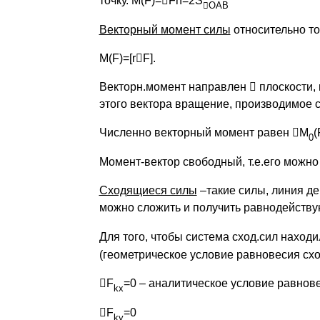
точку. М(F)=

Fh=2S

OAB
Векторный момент силы
относительно точ
М(F)=[r

F].
Векторн.момент направлен

плоскости, в
этого вектора вращение, производимое с
Численно векторный момент равен

М
(
0
Момент-вектор свободный, т.е.его можно
Сходящиеся силы
–такие силы, линия де
можно сложить и получить равнодейству
Для того, чтобы система сход.сил наход
(геометрическое условие равновесия схо
F
=0 – аналитическое условие равнов
kх
F
=0
kу