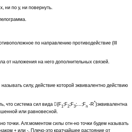
, ни по у, ни повернуть.
лелограмма.
отивоположное по направлению противодействие (III
ла от наложения на него дополнительных связей.
называть силу, действие которой эквивалентно действию
*
ть, что система сил вида

{F
;F
;F
;…;F
-R
}эквивалентна
1
2
3
n
вешенной или равновесной.
но точки. Алг.моментом силы отн-но точки будем называть
наком + или -. Плечо-это кратчайшее растояние от