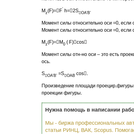
’
М
(F)=

F
h=

2S
z

OA’B’
Момент силы относительно оси =0, если
Момент силы относительно оси =0, если с
М
(F)=

М
( F)

cos

z
0
Момент силы отн-но оси – это есть проек
ось.
S
=S
cos

.

OA’B’

OAB
Произведение площади проецир.фигуры 
проекции фигуры.
Нужна помощь в написании раб
Мы - биржа профессиональных авт
статьи РИНЦ, ВАК, Scopus. Помога