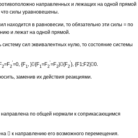
противоположно направленных и лежащих на одной прямой
т, что силы уравновешены.
ил находится в равновесии, то обязательно эти силы = по
нию и лежат на одной прямой.
ть систему сил эквивалентных нулю, то состояние системы
’
’
’
F
=F
=0, {F
, }

{F
=F
=F
}

{F
}, {F1;F2}

0.
2
2
1
1
2
2
2
осить, заменив их действия реакциями.
и направлена по общей нормали к соприкасающимся
ена

к направлению его возможного перемещения.