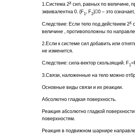
х
1.Система 2
сил, равных по величине, 
эквивалентна 0. {F
, F
}

0 – это означае
1
2
х
Следствие: Если тело под действием 2
с
величине , противоположны по направле
2.Если к системе сил добавить или отня
не изменится.
Следствие: сила-вектор скользящий. F
=
1
3.Связи, наложенные на тело можно отбр
Основные виды связи и их реакции.
Абсолютно гладкая поверхность.
Реакция абсолютно гладкой поверхност
поверхностям.
Реакция в подвижном шарнире направл