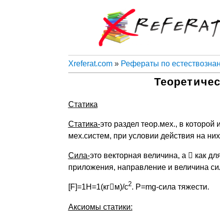
Xreferat.com
»
Рефераты по естествозна
Теоретичес
Статика
Статика-
это раздел теор.мех., в которой 
мех.систем, при условии действия на них
Сила-
это векторная величина, а

как дл
приложения, направление и величина си
2
[F]=1H=1(кг

м)/с
. Р=mg-сила тяжести.
Аксиомы статики: