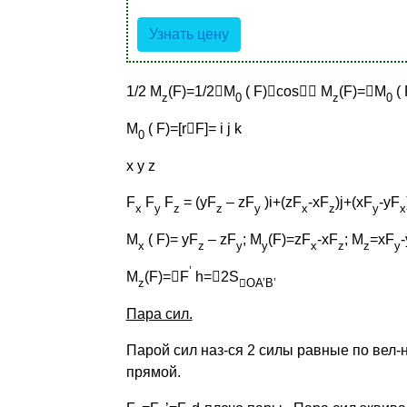
Узнать цену
1/2 М
(F)=1/2

М
( F)

cos

М
(F)=

М
( 
z
0
z
0
М
( F)=[r

F]= i j k
0
x y z
F
F
F
= (yF
– zF
)i+(zF
-xF
)j+(xF
-yF
x
y
z
z
y
x
z
y
x
М
( F)= yF
– zF
; M
(F)=zF
-xF
; M
=xF
x
z
y
y
x
z
z
y
’
М
(F)=

F
h=

2S
z

OA’B’
Пара сил.
Парой сил наз-ся 2 силы равные по вел
прямой.