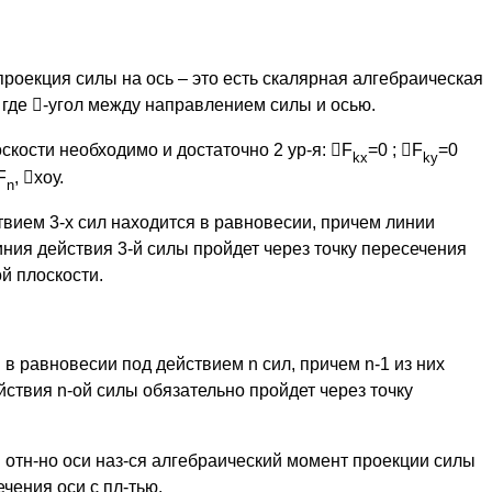
проекция силы на ось – это есть скалярная алгебраическая
, где

-угол между направлением силы и осью.
скости необходимо и достаточно 2 ур-я:

F
=0 ;

F
=0
kх
kу
F
,

хоу.
n
твием 3-х сил находится в равновесии, причем линии
иния действия 3-й силы пройдет через точку пересечения
й плоскости.
 в равновесии под действием n сил, причем n-1 из них
йствия n-ой силы обязательно пройдет через точку
отн-но оси наз-ся алгебраический момент проекции силы
чения оси с пл-тью.