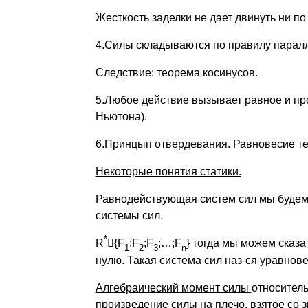
Жесткость заделки не дает двинуть ни по х
4.Силы складываются по правилу парал
Следствие: теорема косинусов.
5.Любое действие вызывает равное и пр
Ньютона).
6.Принцып отвердевания. Равновесие те
Некоторые понятия статики.
Равнодействующая систем сил мы будем 
системы сил.
*
R

{F
;F
;F
;…;F
} тогда мы можем сказа
1
2
3
n
нулю. Такая система сил наз-ся уравно
Алгебраический момент силы
относитель
произведение силы на плечо, взятое со з