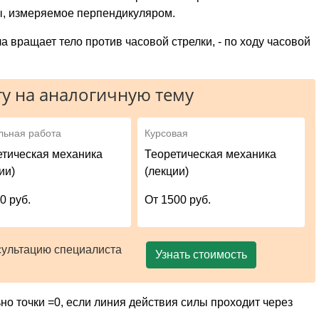
ы, измеряемое перпендикуляром.
ла вращает тело против часовой стрелки, - по ходу часовой
у на аналогичную тему
льная работа
Курсовая
етическая механика
Теоретическая механика
ии)
(лекции)
0 руб.
От 1500 руб.
сультацию специалиста
Узнать стоимость
о точки =0, если линия действия силы проходит через