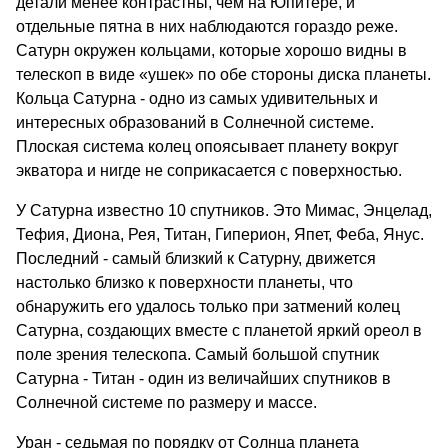
детали менее контрастны, чем на Юпитере, и
отдельные пятна в них наблюдаются гораздо реже.
Сатурн окружен кольцами, которые хорошо видны в
телескоп в виде «ушек» по обе стороны диска планеты.
Кольца Сатурна - одно из самых удивительных и
интересных образований в Солнечной системе.
Плоская система колец опоясывает планету вокруг
экватора и нигде не соприкасается с поверхностью.
У Сатурна известно 10 спутников. Это Мимас, Энцелад,
Тефия, Диона, Рея, Титан, Гиперион, Япет, Феба, Янус.
Последний - самый близкий к Сатурну, движется
настолько близко к поверхности планеты, что
обнаружить его удалось только при затмений колец
Сатурна, создающих вместе с планетой яркий ореол в
поле зрения телескопа. Самый большой спутник
Сатурна - Титан - один из величайших спутников в
Солнечной системе по размеру и массе.
Уран - седьмая по порядку от Солнца планета