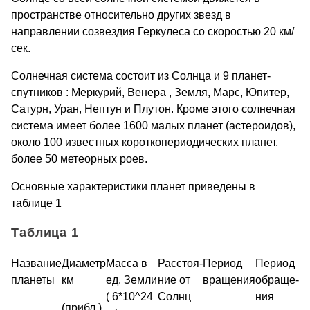
пространстве относительно других звезд в
направлении созвездия Геркулеса со скоростью 20 км/
сек.
Солнечная система состоит из Солнца и 9 планет-
спутников : Меркурий, Венера , Земля, Марс, Юпитер,
Сатурн, Уран, Нептун и Плутон. Кроме этого солнечная
система имеет более 1600 малых планет (астероидов),
около 100 известных короткопериодических планет,
более 50 метеорных роев.
Основные характеристики планет приведены в
таблице 1
Таблица 1
Название
Диаметр
Масса в
Расстоя-
Период
Период
планеты
км
ед. Земли
ние от
вращения
обраще-
( 6*10^24
Солнц
ния
(прибл.)