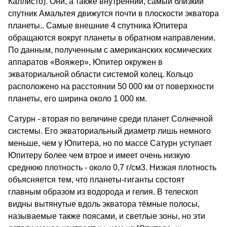
Каллисто). Они, а также внутренний, самый близкий
спутник Амальтея движутся почти в плоскости экватора
планеты.. Самые внешние 4 спутника Юпитера
обращаются вокруг планеты в обратном направлении.
По данным, полученным с американских космических
аппаратов «Вояжер», Юпитер окружен в
экваториальной области системой колец. Кольцо
расположено на расстоянии 50 000 км от поверхности
планеты, его ширина около 1 000 км.
Сатурн - вторая по величине среди планет Солнечной
системы. Его экваториальный диаметр лишь немного
меньше, чем у Юпитера, но по массе Сатурн уступает
Юпитеру более чем втрое и имеет очень низкую
среднюю плотность - около 0,7 г/см3. Низкая плотность
объясняется тем, что планеты-гиганты состоят
главным образом из водорода и гелия. В телескоп
видны вытянутые вдоль экватора тёмные полосы,
называемые также поясами, и светлые зоны, но эти