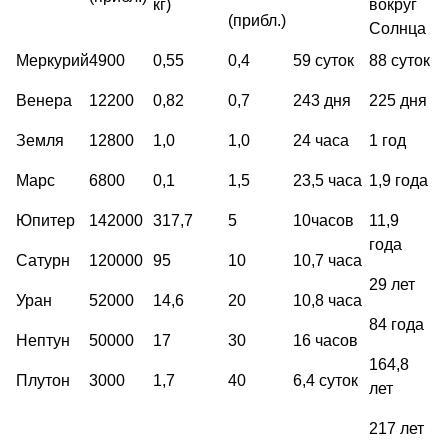
кг)
вокруг
(прибл.)
Солнца
Меркурий
4900
0,55
0,4
59 суток
88 суток
Венера
12200
0,82
0,7
243 дня
225 дня
Земля
12800
1,0
1,0
24 часа
1 год
Марс
6800
0,1
1,5
23,5 часа
1,9 года
Юпитер
142000
317,7
5
10часов
11,9
года
Сатурн
120000
95
10
10,7 часа
29 лет
Уран
52000
14,6
20
10,8 часа
84 года
Нептун
50000
17
30
16 часов
164,8
Плутон
3000
1,7
40
6,4 суток
лет
217 лет