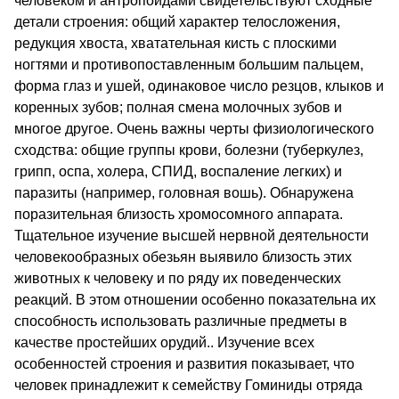
человеком и антропоидами свидетельствуют сходные
детали строения: общий характер телосложения,
редукция хвоста, хватательная кисть с плоскими
ногтями и противопоставленным большим пальцем,
форма глаз и ушей, одинаковое число резцов, клыков и
коренных зубов; полная смена молочных зубов и
многое другое. Очень важны черты физиологического
сходства: общие группы крови, болезни (туберкулез,
грипп, оспа, холера, СПИД, воспаление легких) и
паразиты (например, головная вошь). Обнаружена
поразительная близость хромосомного аппарата.
Тщательное изучение высшей нервной деятельности
человекообразных обезьян выявило близость этих
животных к человеку и по ряду их поведенческих
реакций. В этом отношении особенно показательна их
способность использовать различные предметы в
качестве простейших орудий.. Изучение всех
особенностей строения и развития показывает, что
человек принадлежит к семейству Гоминиды отряда