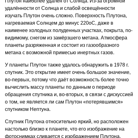
Плутон наиболее удалён от Солнца. Из-за огромной
удалённости от Солнца и слабой освещённости
изучать Плутон очень сложно. Поверхность Плутона,
нагреваемая Солнцем до минус 220оС, даже в
наименее холодных полуденных участках, покрыта, по-
видимому, снегом из замёрзшего метана. Атмосфера
планеты разряженная и состоит из газообразного
метана с возможной примесью инертных газов.
У планеты Плутон также удалось обнаружить в 1978 г.
спутник. Это открытие имеет очень большое значение,
во-первых, потому что даёт возможность более точно
вычислить массу планеты по данным о периоде
обращения спутника и, во-вторых, в связи с дискуссией
о том, не является ли сам Плутон «потерявшимся»
спутником Нептуна.
Спутник Плутона относительно яркий, но расположен
настолько близко к планете, что его изображение на
фотоснимках сливается с изображением Плутона,