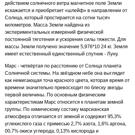
действием солнечного ветра магнитное поле Земли
искажается и приобретает «шлейф» в направлении от
Солнца, который простирается на сотни тысяч
километров. Масса Земли найдена из
экспериментальных измерений физической
постоянной тяготения и ускорения силы тяжести. Для
массы Земли получено значение 5,976*10 24 кг. Земля
имеет естественный единственный спутник - Луну.
Марс - четвёртая по расстоянию от Солнца планета
Солнечной системы. На звёздном небе она выглядит
как немигающая точа красного цвета, которая время от
времени значительно превосходит по блеску звезды
первой величины. По основным физическим
характеристикам Марс относится к планетам земной
группы. По химическому составу марсианская
атмосфера отличается от земной и содержит 95,3%
углекислого газа с примесью 2,7% азота, 1,6% аргона,
00,7% окиси углерода, 0,13% кислорода и