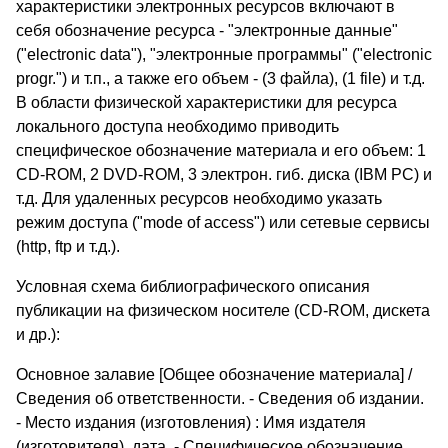
характеристики электронных ресурсов включают в
себя обозначение ресурса - "электронные данные"
("electronic data"), "электронные программы" ("electronic
progr.") и т.п., а также его объем - (3 файла), (1 file) и т.д.
В области физической характеристики для ресурса
локального доступа необходимо приводить
специфическое обозначение материала и его объем: 1
СD-ROM, 2 DVD-ROM, 3 электрон. гиб. диска (IBM PC) и
т.д. Для удаленных ресурсов необходимо указать
режим доступа ("mode of access") или сетевые сервисы
(http, ftp и т.д.).
Условная схема библиографического описания
публикации на физическом носителе (CD-ROM, дискета
и др.):
Основное залавие [Общее обозначение материала] /
Сведения об ответственности. - Сведения об издании.
- Место издания (изготовления) : Имя издателя
(изготовителя), дата. - Специфическое обозначение