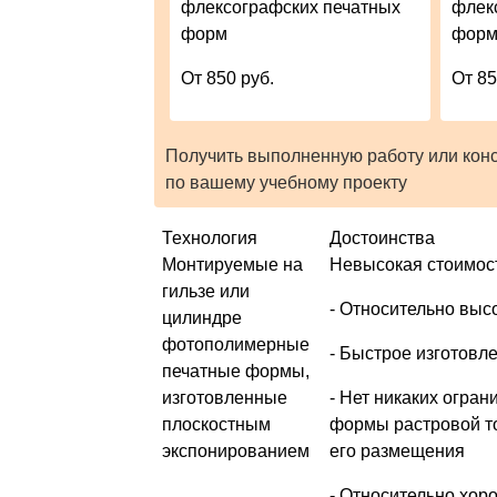
флексографских печатных
флек
форм
фор
От 850 руб.
От 85
Получить выполненную работу или кон
по вашему учебному проекту
Технология
Достоинства
Монтируемые на
Невысокая стоимос
гильзе или
- Относительно выс
цилиндре
фотополимерные
- Быстрое изготовл
печатные формы,
изготовленные
- Нет никаких огран
плоскостным
формы растровой то
экспонированием
его размещения
- Относительно хор