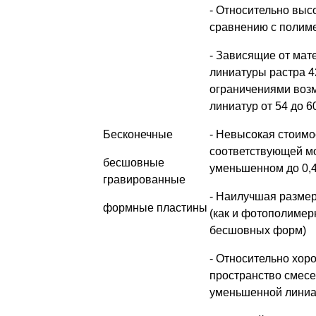
- Относительно выс
сравнению с полим
- Зависящие от мат
линиатуры растра 42
ограничениями воз
линиатур от 54 до 60
Бесконечные
- Невысокая стоимо
соответствующей м
бесшовные
уменьшенном до 0,
гравированные
- Наилучшая размер
формные пластины
(как и фотополимер
бесшовных форм)
- Относительно хор
пространство смесе
уменьшенной линиа