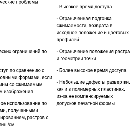
ические проблемы
- Высокое время доступа
- Ограниченная подгонка
сжимаемости, возврата в
исходное положение и цветовых
профилей
еских ограничений по
- Ограничение положения растра
и геометрии точки
ступ по сравнению с
- Более высокое время доступа
овными формами, если
- Небольшие дефекты развертки,
тины со сжимаемым
как и в полимерных пластинах,
ем изображения
из-за не компенсируемых
ное использование по
допусков печатной формы
ми, полученными
ированием, растров с
лин./см