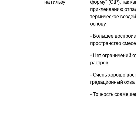
на гильзу
форму" (CtP), так к
приклеиванию отпад
термическое возде
основу
- Большее воспрои
пространство смесе
- Нет ограничений 
растров
- Очень хорошо во
градационный охват
- Точность совмеще