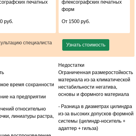
сографских печатных
флексографских печатных
м
форм
0 руб.
От 1500 руб.
сультацию специалиста
Узнать стоимость
Недостатки
ть
Ограниченная размеростойкость
материала из-за климатической
окое время сохранности
нестабильности негатива,
основы и формного материала
ение на предприятии
- Разница в диаметрах цилиндра
ичений относительно
из-за высоких допусков формной
чки, линиатуры растра,
системы (цилиндр-носитель +
адаптер + гильза)
ошее воспроизведение