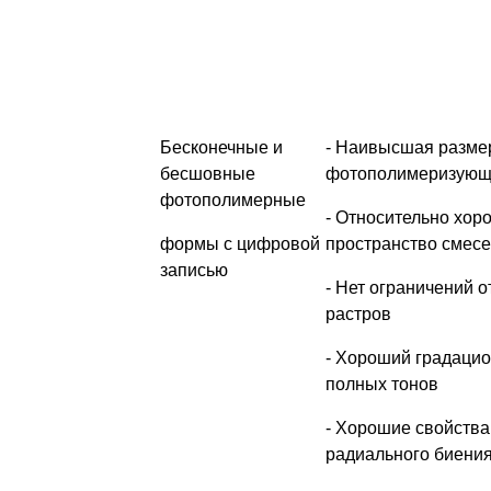
Бесконечные и
- Наивысшая размер
бесшовные
фотополимеризующ
фотополимерные
- Относительно хор
формы с цифровой
пространство смесе
записью
- Нет ограничений 
растров
- Хороший градацио
полных тонов
- Хорошие свойства
радиального биени