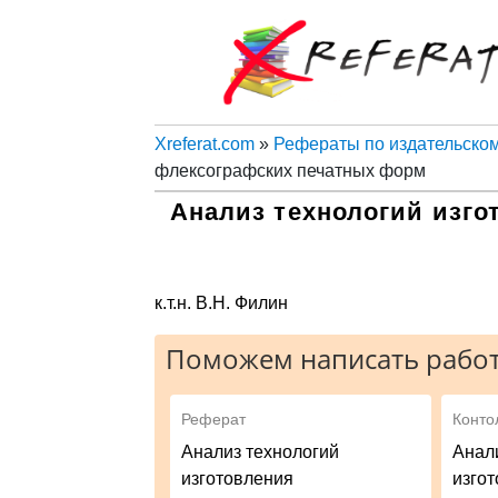
Xreferat.com
»
Рефераты по издательском
флексографских печатных форм
Анализ технологий изго
к.т.н. В.Н. Филин
Поможем написать работ
Реферат
Конто
Анализ технологий
Анал
изготовления
изго