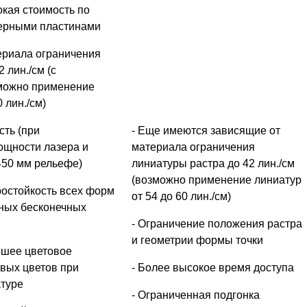
окая стоимость по
ерными пластинами
ериала ограничения
 лин./см (с
можно применение
 лин./см)
сть (при
- Еще имеются зависящие от
ощности лазера и
материала ограничения
450 мм рельефе)
линиатуры растра до 42 лин./см
(возможно применение линиатур
остойкость всех форм
от 54 до 60 лин./см)
ных бесконечных
- Ограничение положения растра
и геометрии формы точки
ошее цветовое
вых цветов при
- Более высокое время доступа
туре
- Ограниченная подгонка