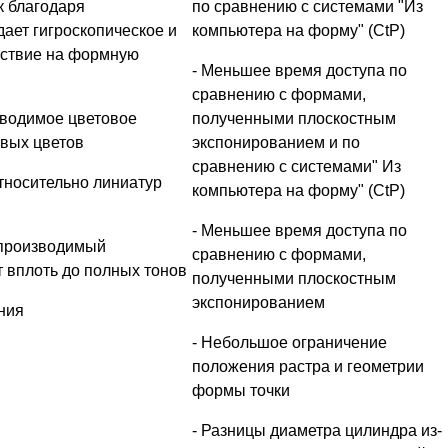
ак благодаря
по сравнению с системами "Из
ает гигроскопическое и
компьютера на форму" (CtP)
йствие на формную
- Меньшее время доступа по
сравнению с формами,
зводимое цветовое
полученными плоскостным
вых цветов
экспонированием и по
сравнению с системами" Из
относительно линиатур
компьютера на форму" (CtP)
- Меньшее время доступа по
спроизводимый
сравнению с формами,
 вплоть до полных тонов
полученными плоскостным
экспонированием
ния
- Небольшое ограничение
положения растра и геометрии
формы точки
- Разницы диаметра цилиндра из-