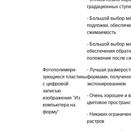
градационных ступе
- Большой выбор ма
подложки, обеспеч
сжимаемость
- Большой выбор м
обеспечения обратн
положение после с
Фотополимери-
- Лучшая размерост
зующиеся пластины
формами, полученн
с цифровой
экспонированием
записью
- Очень хорошее и 
изображения "Из
цветовое пространс
компьютера на
форму"
- Никаких ограниче
растров