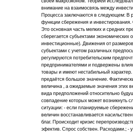
своей макроэконом. Теорией исследова
внимание на взаимосвязь между инвест
Процесса заключаются в следующем: В р
функции сбережения и инвестирования. 
Это основная часть мелких и средних пре
сберегается субъектами экономических 
инвестиционные). Движения от размеро
субъектами с учетом различных предпо
регулируются потребительским предпоч
предпринимателями и подвержены влиян
товары и имеют нестабильный характер
предаётся большое значение. Фактическ
величина , а ожидаемые значения этих ве
вида предположений относительно будуще
совпадение которых может возникнуть сл
ситуации: - если планируемые сбережени
величин восстанавливается насильстве
благ. Происходит кризис перепроизводст
эфектив. Спрос собствен. Расходами.; -