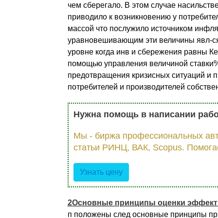
чем сберегало. В этом случае насильст
приводило к возникновению у потребит
массой что послужило источником инфля
уравновешивающим эти величины явл-ся
уровне когда инв и сбережения равны К
помощью управления величиной ставки% 
предотвращения кризисных ситуаций и п
потребителей и производителей собствен
Нужна помощь в написании раб
Мы - биржа профессиональных авт
статьи РИНЦ, ВАК, Scopus. Помога
Узнать цену
2Основные принципы оценки эффекти
п положены след основные принципы пр