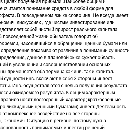
и в целях получения прибыли .Наиболее общим и
е считается понимание средств в любой форме для
эффекта. В повседневном языке слово инв. Не всегда имеет
ономич. дискуссиях , где чистым инвестирование или
редставляет собой чистый прирост реального капитала
. В повседневной жизни обыватель говорит об
ток земли, находившийся в обращении, ценные бумаги или
 определения показывают различия в понимании сущности
пределение, данное в плановой эк-ке сужает область
ений в увеличении и совершенствовании основных
аны применяется оба термина как инв. так и капитал.
й сущности инв. включают в себя 2 стороны инвест
ьтаты. Инв. осуществляются с целью получения результата
инесли ожидаемого результата. К общим характерным
к правило носят долгосрочный характер( краткосрочные
тро ликвидными ценными бумагами) инвест. Деятельность
ют комплексное воздействие на все стороны
.-экономич. Ситуацию в регионе, поэтому нужна
обоснованность принимаемых инвестиц решений.