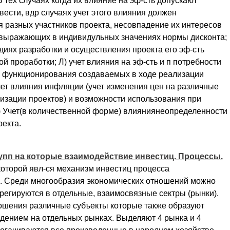
 тех случаях когда их влияние на эф-сть допускают
вести, вдр случаях учет этого влияния должен
ия разных участников проекта, несовпадение их интересов
 выражающих в индивидульных значениях нормы дисконта;
адиях разработки и осуществления проекта его эф-сть
й проработки; Л) учет влияния на эф-сть и п потребности
я функционирования создаваемых в ходе реализации
ет влияния инфляции (учет изменения цен на различные
лизации проектов) и возможности использования при
н) Учет(в количественной форме) влияниянеопределенности
екта.
рупп на которые взаимодействие инвестиц. Процессы.
оторой явл-ся механизм инвестиц процесса
. Среди многообразия экономических отношений можно
регируются в отдельные, взаимосвязные сектры (рынки).
ношения различные субъекты которые также образуют
ением на отдельных рынках. Выделяют 4 рынка и 4