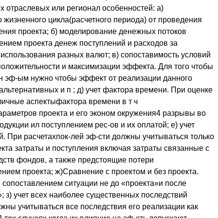
х отраслевых или регионал особенностей: а)
 жизненного цикла(расчетного периода) от проведения
ния проекта; б) моделирование денежных потоков
нием проекта денеж поступлений и расходов за
 использования разных валют; в) сопоставимость условий
положительности и максимизации эффекта. Для того чтобы
ан эф-ым нужно чтобы эффект от реализации данного
льтернативных и п ; д) учет фактора времени. При оценке
личные аспектыфактора времени в т ч
араметров проекта и его эконом окружения4 разрывы во
дукции ил поступлением рес-ов и их оплатой; е) учет
й. При расчетахпок-лей эф-сти должны учитываться только
кта затраты и поступления включая затраты связанные с
ств фондов, а также предстоящие потери
ием проекта; ж)Сравнение с проектом и без проекта.
 сопоставлением ситуации не до «проекта»и после
»; з) учет всех наиболее существенных последствий
лжны учитываться все последствия его реализации как