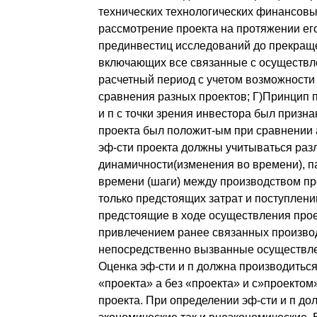
технических технологических финансовы
рассмотрение проекта на протяжении его
прединвестиц исследований до прекраще
включающих все связанные с осуществле
расчетный период с учетом возможности
сравнения разных проектов; Г)Принцип 
и п с точки зрения инвестора был призн
проекта был положит-ым при сравнении а
эф-сти проекта должны учитываться раз
динамичности(изменения во времени), п
времени (шаги) между производством про
только предстоящих затрат и поступлени
предстоящие в ходе осуществления прое
привлечением ранее связанных производ
непосредственно вызванные осуществлен
Оценка эф-сти и п должна производиться
«проекта» а без «проекта» и с»проектом
проекта. При определении эф-сти и п до