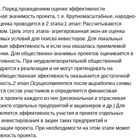
. Перед проведением оценки эффективности
я значимость проекта, т. е. Крупномасштабные, народно-
енка проводится в 2 этапа:
1 этап
: Рассчитываются
ом. Цель этого этапа- агрегированная экон-ая оценка
мых условий для поиска инвесторов. Для локальных
кая эффективность и если она оказалась приемлемой
енки. Для общественно-значимых проектов оценивается в
тивность. При неудовлетворительной общественной
уются к реализации и не могут претендовать на
 обющественная эфективность оказывается достаточной
ость.
2 этап Осуществляется после выработки схемы
тся состав участников и определяется финансовая
в проекте каждого из них (региональная и отраслевая
оекте отдельных предприятий и акционеров и др.) Для
еляется эффективность участия в проекте отдельных
 инвестирования в акции таких предприятий и
зации проекта. При необходимости на этом этапе может
вность проекта.