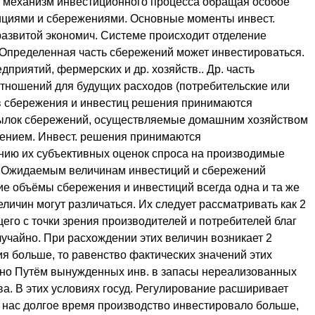
л механизм инвестиционного процесса обращая особое
ициями и сбережениями. Основные моменты инвест.
азвитой экономич. Системе происходит отделение
Определенная часть сбережений может инвестироваться.
дприятий, фермерских и др. хозяйств.. Др. часть
отношений для будущих расходов (потребительские или
в сбережения и инвестиц решения принимаются
сылок сбережений, осуществляемые домашним хозяйством
тением. Инвест. решения принимаются
ию их субъективных оценок спроса на производимые
. Ожидаемым величинам инвестиций и сбережений
ие объёмы сбережения и инвестиций всегда одна и та же
личин могут различаться. Их следует рассматривать как 2
го с точки зрения производителей и потребителей благ
учайно. При расхождении этих величин возникает 2
я больше, то равенство фактических значений этих
нно Путём вынужденных инв. в запасы нереализованных
ва. В этих условиях госуд. Регулирование расширивает
 у нас долгое время производство инвестировало больше,