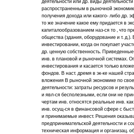
деятельности или др. виды деятельност
распространенным в рыночной экономик
получения дохода или какого- либо др. 
то же значение какое ему придается в эк
капиталообразованием наз-ся то , что п
общества (здания, оборудование и т. д.)
инвестировании, когда он покупает учас
др. ценную собственность. Приведенные
инв. в плановой и рыночной системах. О
инвестирования и касается только влож
фондов. В наст. дремя в эк-ке нашей стр
вложения В рыночной экономике по свое
деятельности: затраты ресурсов и резул
и явл-ся бесполезными, если они не пр
чертам инв. относятся реальные инв. ка
инв. осущ-ся в финансовой сфере с быс
и принимаемые инвест. Решения оказыва
предпринимательской деятельности и соц
техническая информация и организац. 