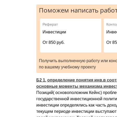
Поможем написать работ
Реферат
Конто
Инвестиции
Инве
От 850 руб.
От 85
Получить выполненную работу или кон
по вашему учебному проекту
Б2 1.
определение понятия инв.в соот
основные моменты механизма инвест.
Позиций( основоположник Кейнс) пробле
государственной инвестиционной политики
инвестиции определялись как часть дохо
текущем периоде инвестиции выступают 