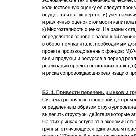
экономические так и внеэкономические. В
количественную оценку её следует произ
осуществлятся экспертно; и) учет налич
и различных оценок стоимости капитала
к) Многоэтапность оценки. На разных ст
определяется заново с различной глубино
в оборотном капитале, необходимым дл
проекта производственных фондов; М)Уч
виды продукци и ресурсов в период реа
реализации проекта нескольких валют; 
и риска сопровождающихреализацию про
Б3. 1. Привести перечень рынков и г
Система рыночных отношений центром к
определенным образом структурирована
выделить структуры действия которые аг
На этих рынках вступают в экономич от
группы, отличающиеся одинаковым повед