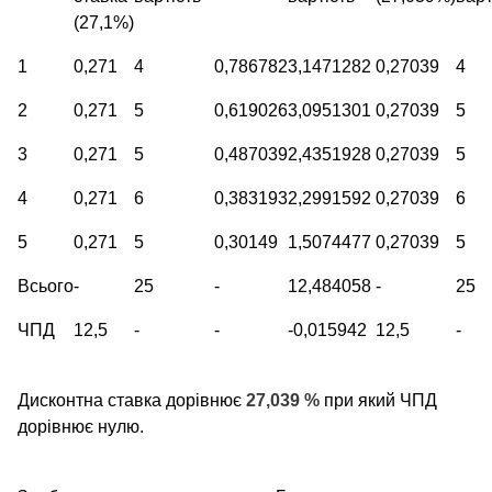
(27,1%)
1
0,271
4
0,786782
3,1471282
0,27039
4
2
0,271
5
0,619026
3,0951301
0,27039
5
3
0,271
5
0,487039
2,4351928
0,27039
5
4
0,271
6
0,383193
2,2991592
0,27039
6
5
0,271
5
0,30149
1,5074477
0,27039
5
Всього
-
25
-
12,484058
-
25
ЧПД
12,5
-
-
-0,015942
12,5
-
Дисконтна ставка дорівнює
27,039 %
при який ЧПД
дорівнює нулю.