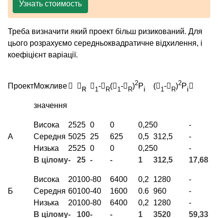
Узнать стоимость
Треба визначити який проект більш ризикований. Для
цього розрахуємо середньоквадратичне відхилення, і
коефіцієнт варіації.
2
2
Проект
Можливе



-

(

-

)
P
(

-

)
P

R
1
R
1
R
i
1
R
i
значення
Висока
25
25
0
0
0,25
0
-
А
Середня
50
25
25
625
0,5
312,5
-
Низька
25
25
0
0
0,25
0
-
В цілому
-
25
-
-
1
312,5
17,68
Висока
20
100
-80
6400
0,2
1280
-
Б
Середня
60
100
-40
1600
0.6
960
-
Низька
20
100
-80
6400
0,2
1280
-
В цілому
-
100
-
-
1
3520
59,33