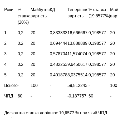
Роки
%
Майбутня
КД
Теперішня
% ставка
Май
ставка
вартість
вартість
(19,8577%)
вар
(20%)
1
0,2
20
0,833333
16,666667
0,198577
20
2
0,2
20
0,694444
13,888889
0,198577
20
3
0,2
20
0,578704
11,574074
0,198577
20
4
0,2
20
0,482253
9,6450617
0,198577
20
5
0,2
20
0,401878
8,0375514
0,198577
20
Всього
-
100
-
59,812243
-
100
ЧПД
60
-
-
-0,187757
60
-
Дисконтна ставка дорівнює
19,8577 %
при який ЧПД