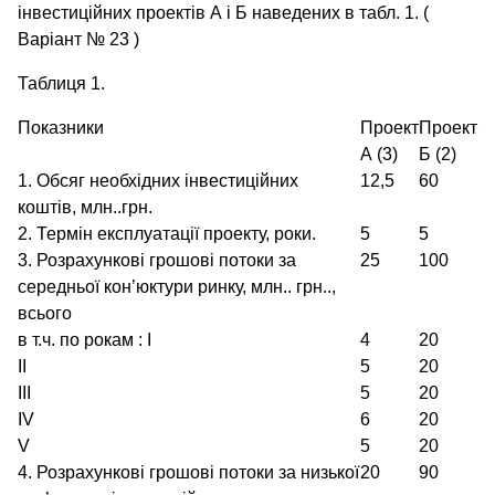
інвестиційних проектів А і Б наведених в табл. 1. (
Варіант № 23 )
Таблиця 1.
Показники
Проект
Проект
А (3)
Б (2)
1. Обсяг необхідних інвестиційних
12,5
60
коштів, млн..грн.
2. Термін експлуатації проекту, роки.
5
5
3. Розрахункові грошові потоки за
25
100
середньої кон’юктури ринку, млн.. грн..,
всього
в т.ч. по рокам : I
4
20
II
5
20
III
5
20
IV
6
20
V
5
20
4. Розрахункові грошові потоки за низької
20
90