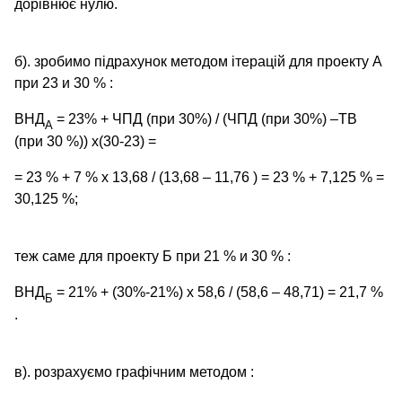
дорівнює нулю.
б). зробимо підрахунок методом ітерацій для проекту А
при 23 и 30 % :
ВНД
= 23% + ЧПД (при 30%) / (ЧПД (при 30%) –ТВ
А
(при 30 %)) х(30-23) =
= 23 % + 7 % х 13,68 / (13,68 – 11,76 ) = 23 % + 7,125 % =
30,125 %;
теж саме для проекту Б при 21 % и 30 % :
ВНД
= 21% + (30%-21%) х 58,6 / (58,6 – 48,71) = 21,7 %
Б
.
в). розрахуємо графічним методом :