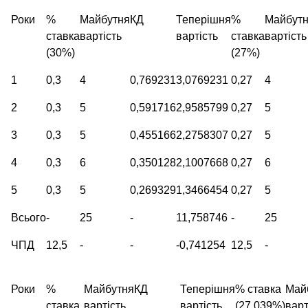
Роки
%
Майбутня
КД
Теперішня
%
Майбут
ставка
вартість
вартість
ставка
вартість
(30%)
(27%)
1
0,3
4
0,769231
3,0769231
0,27
4
2
0,3
5
0,591716
2,9585799
0,27
5
3
0,3
5
0,455166
2,2758307
0,27
5
4
0,3
6
0,350128
2,1007668
0,27
6
5
0,3
5
0,269329
1,3466454
0,27
5
Всього
-
25
-
11,758746
-
25
ЧПД
12,5
-
-
-0,741254
12,5
-
Роки
%
Майбутня
КД
Теперішня
% ставка
Май
ставка
вартість
вартість
(27,039%)
варт