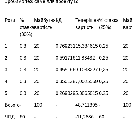
Зробимо теж саме для проекту Б:
Роки
%
Майбутня
КД
Теперішня
% ставка
Май
ставка
вартість
вартість
(25%)
вар
(30%)
1
0,3
20
0,769231
15,384615
0,25
20
2
0,3
20
0,591716
11,83432
0,25
20
3
0,3
20
0,455166
9,1033227
0,25
20
4
0,3
20
0,350128
7,0025559
0,25
20
5
0,3
20
0,269329
5,3865815
0,25
20
Всього
-
100
-
48,711395
-
100
ЧПД
60
-
-
-11,2886
60
-