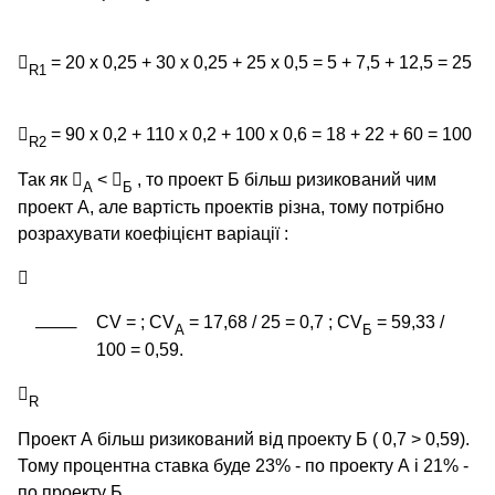

= 20 х 0,25 + 30 х 0,25 + 25 х 0,5 = 5 + 7,5 + 12,5 = 25
R
1

= 90 х 0,2 + 110 х 0,2 + 100 х 0,6 = 18 + 22 + 60 = 100
R
2
Так як

<

, то проект Б більш ризикований чим
А
Б
проект А, але вартість проектів різна, тому потрібно
розрахувати коефіцієнт варіації :

C
V = ; CV
= 17,68 / 25 = 0,7 ; CV
= 59,33 /
А
Б
100 = 0,59.

R
Проект А більш ризикований від проекту Б ( 0,7 > 0,59).
Тому процентна ставка буде 23% - по проекту А і 21% -
по проекту Б.