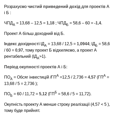
Розрахуємо
чистий приведений дохід
для проектів А
і Б :
ЧПД
= 13,68 – 12,5 =
1,18
; ЧПД
= 58,6 – 60 =
-1,4
.
А
Б
Проект А більш доходний від Б.
Індекс дохідності
IД
= 13,68 / 12,5 =
1,0944
; IД
= 58,6
А
Б
/ 60 =
0,97
, тому проект Б відхиляємо, а проект А
рентабельний (IД
>1).
А
Період окупності
проектів А і Б:
А
А
ПО
= Обсяг інвестицій /ГП
=12,5 / 2,736 =
4,57
(ГП
=
А
13,68 / 5 = 2,736 );
Б
ПО
= 60 / 11,72 =
5,12
(ГП
= 58,6 / 5 = 11,72).
Б
Окупність проекту А менше строку реалізації (4,57 < 5 ),
тому буде прийнят.