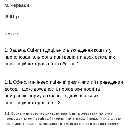
м. Черкаси
2001 р.
З М І С Т
1. Задача. Оцінити доцільність вкладення коштів у
пропоновані альтернативні варіанти двох реальних
інвестиційних проектів та облігації.
1.1. Обчислити інвестиційний ризик, чистий приведений
доход, індекс доходності, період окупності та
внутрішню норму доходності двох реальних
інвестиційних проектів. - 3
1.2. Визначити поточну ринкову вартість та очікувану поточну
норму дохідності облігації і порівняти отримані показники з ціною
реалізації облігації та нормою поточної дохідності за облігаціями