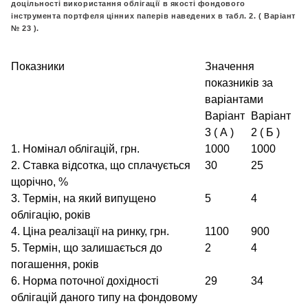
доцільності використання облігації в якості фондового
інструмента портфеля цінних паперів наведених в табл. 2. ( Варіант
№ 23 ).
Показники
Значення
показників за
варіантами
Варіант
Варіант
3 ( А )
2 ( Б )
1. Номінал облігацій, грн.
1000
1000
2. Ставка відсотка, що сплачується
30
25
щорічно, %
3. Термін, на який випущено
5
4
облігацію, років
4. Ціна реалізації на ринку, грн.
1100
900
5. Термін, що залишається до
2
4
погашення, років
6. Норма поточної дохідності
29
34
облігацій даного типу на фондовому