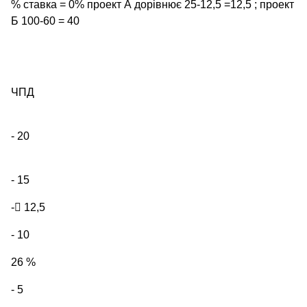
% ставка = 0% проект А дорівнює 25-12,5 =12,5 ; проект
Б 100-60 = 40
ЧПД
- 20
- 15
-

12,5
- 10
26 %
- 5