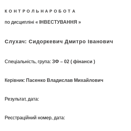
К О Н Т Р О Л Ь Н А Р О Б О Т А
по дисципліні
« ІНВЕСТУВАННЯ »
Слухач: Сидоркевич Дмитро Іванович
Спеціальність, група:
ЗФ – 02 ( фінанси )
Керівник:
Пасенко Владислав Михайлович
Результат, дата:
Реєстраційний номер, дата: