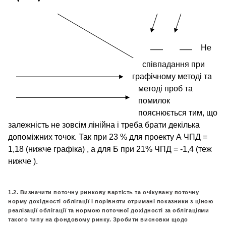
Не
співпадання при
графічному методі та
методі проб та
помилок
пояснюється тим, що
залежність не зовсім лінійна і треба брати декілька
допоміжних точок. Так при 23 % для проекту А ЧПД =
1,18 (нижче графіка) , а для Б при 21% ЧПД = -1,4 (теж
нижче ).
1.2.
Визначити поточну ринкову вартість та очікувану поточну
норму дохідності облігації і порівняти отримані показники з ціною
реалізації облігації та нормою поточної дохідності за облігаціями
такого типу на фондовому ринку. Зробити висновки щодо