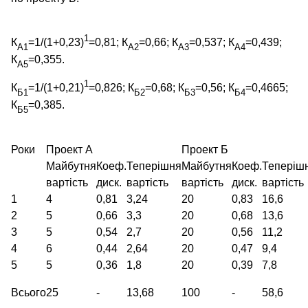
1
К
=1/(1+0,23)
=0,81; К
=0,66; К
=0,537; К
=0,439;
А1
А2
А3
А4
К
=0,355.
А5
1
К
=1/(1+0,21)
=0,826; К
=0,68; К
=0,56; К
=0,4665;
Б1
Б2
Б3
Б4
К
=0,385.
Б5
Роки
Проект А
Проект Б
Майбутня
Коеф.
Теперішня
Майбутня
Коеф.
Теперіш
вартість
диск.
вартість
вартість
диск.
вартість
1
4
0,81
3,24
20
0,83
16,6
2
5
0,66
3,3
20
0,68
13,6
3
5
0,54
2,7
20
0,56
11,2
4
6
0,44
2,64
20
0,47
9,4
5
5
0,36
1,8
20
0,39
7,8
Всього
25
-
13,68
100
-
58,6