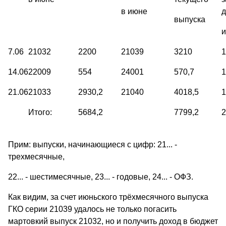
в июне
д
выпуска
7.06
21032
2200
21039
3210
1
14.06
22009
554
24001
570,7
1
21.06
21033
2930,2
21040
4018,5
1
Итого:
5684,2
7799,2
2
Прим: выпуски, начинающиеся с цифр: 21... -
трехмесячные,
22... - шестимесячные, 23... - годовые, 24... - ОФЗ.
Как видим, за счет июньского трёхмесячного выпуска
ГКО серии 21039 удалось не только погасить
мартовкий выпуск 21032, но и получить доход в бюджет