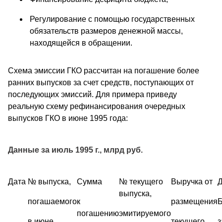
Регулирование с помощью государственных
обязательств размеров денежной массы,
находящейся в обращении.
Схема эмиссии ГКО рассчитан на погашение более
ранних выпусков за счет средств, поступающих от
последующих эмиссий. Для примера приведу
реальную схему рефинансирования очередных
выпусков ГКО в июне 1995 года:
Данные за июль 1995 г., млрд руб.
Дата
№ выпуска,
Сумма
№ текущего
Выручка от
выпуска,
погашаемого
к
размещения
погашению
эмитируемого
в июне
текущего
з