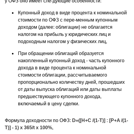
у ОФЗ оно имеет сле-дующие особенности:
Купонный доход в виде процента к номинальной
стоимости по ОФЗ с пере-менным купонным
доходом (далее: облигации) не облагается
налогом на прибыль у юридических лиц и
подоходным налогом у физических лиц,
При обращении облигаций образуется
накопленный купонный доход - часть купонного
дохода в виде процента к номинальной
стоимости облигации, рассчитываемого
пропорционально количеству дней, прошедших
от даты выпуска облигаций или даты выплаты
предшествующего купонного дохода,
включаемый в цену сделки.
Формула доходности по ОФЗ:
D=([H+C /(1-T)] : [P+A /(1-
T)] - 1) х 365/t х 100%,