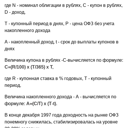
где N - номинал облигации в рублях, C - купон в рублях,
D - доход,
T - купонный период в днях, P - цена ОФЗ без учета
накопленного дохода
A - накопленный доход, t - срок до выплаты купонов в
днях
Величина купона в рублях -С-вычисляется по формуле:
С=(R/100) x (T/365) x T,
где R - купонная ставка в % годовых, T - купонный
период.
Величина накопленного дохода - А - вычисляется по
формуле:
А=(С/Т) х (Т-t).
В конце декабря 1997 года доходность на рынке ОФЗ
понемногу снижилась, стабилизировалась на уровне