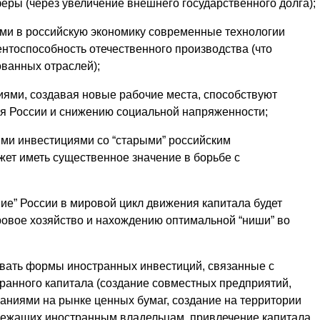
еры (через увеличение внешнего государственного долга);
ми в российскую экономику современные технологии
нтоспособность отечественного производства (что
ванных отраслей);
иями, создавая новые рабочие места, способствуют
я России и снижению социальной напряженности;
ыми инвестициями со “старыми” российским
ет иметь существенное значение в борьбе с
ние” России в мировой цикл движения капитала будет
ровое хозяйство и нахождению оптимальной “ниши” во
вать формы иностранных инвестиций, связанные с
анного капитала (создание совместных предприятий,
аниями на рынке ценных бумаг, создание на территории
лежащих иностранным владельцам, привлечение капитала