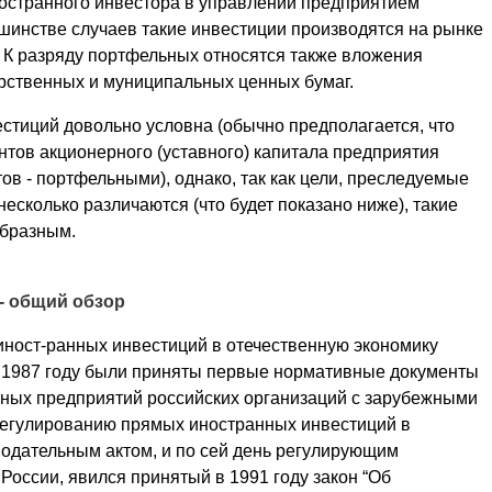
иностранного инвестора в управлении предприятием
ьшинстве случаев такие инвестиции производятся на рынке
К разряду портфельных относятся также вложения
рственных и муниципальных ценных бумаг.
стиций довольно условна (обычно предполагается, что
нтов акционерного (уставного) капитала предприятия
в - портфельными), однако, так как цели, преследуемые
сколько различаются (что будет показано ниже), такие
образным.
 - общий обзор
иност-ранных инвестиций в отечественную экономику
в 1987 году были приняты первые нормативные документы
ных предприятий российских организаций с зарубежными
регулированию прямых иностранных инвестиций в
одательным актом, и по сей день регулирующим
России, явился принятый в 1991 году закон “Об