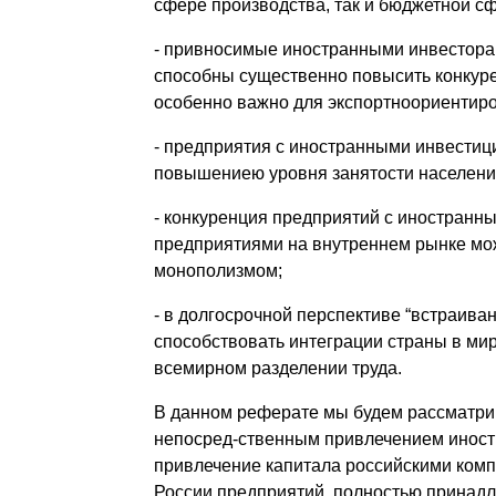
сфере производства, так и бюджетной сф
- привносимые иностранными инвестора
способны существенно повысить конкуре
особенно важно для экспортноориентиро
- предприятия с иностранными инвестиц
повышениею уровня занятости населени
- конкуренция предприятий с иностранн
предприятиями на внутреннем рынке мож
монополизмом;
- в долгосрочной перспективе “встраива
способствовать интеграции страны в ми
всемирном разделении труда.
В данном реферате мы будем рассматри
непосред-ственным привлечением иностр
привлечение капитала российскими комп
России предприятий, полностью принад