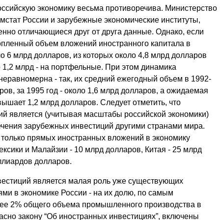
оссийскую экономику весьма противоречива. Министерство
омстат России и зарубежные экономические институты,
енно отличающиеся друг от друга данные. Однако, если
опленный объем вложений иностранного капитала в
о 6 млрд долларов, из которых около 4,8 млрд долларов
 1,2 млрд - на портфельные. При этом динамика
еравномерна - так, их средний ежегодный объем в 1992-
ров, за 1995 год - около 1,6 млрд долларов, а ожидаемая
вышает 1,2 млрд долларов. Следует отметить, что
й является (учитывая масштабы российской экономики)
ечения зарубежных инвестиций другими странами мира.
к только прямых иностранных вложений в экономику
ксики и Малайзии - 10 млрд долларов, Китая - 25 млрд
ллиардов долларов.
вестиций является малая роль уже существующих
ми в экономике России - на их долю, по самым
ее 2% общего объема промышленного производства в
ласно закону “Об иностранных инвестициях”, включены