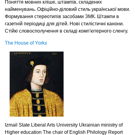
Поняття мовних кліше, штампів, складених
найменувань. Офіційно-діловий стиль української мови.
Формування стереотипів засобами ЗМК. Штампи в
газетній періодиці для дітей. Нові стилістичні канони.
Стійкі словосполучення в складі комп'ютерного сленгу.
The House of Yorks
Izmail State Liberal Arts University Ukrainian ministry of
Higher education The chair of English Philology Report