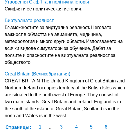
Утворення Скіфії та її політична історія
Скифия и ее политическая история.
Виртуалната реалност
Възможностите за виртуална реалност. Неговата
важност в областта на авиацията, медицина,
метеорология и много други области. Използването на
всички видове симулатори за обучение. Дебат за
ползите и опасностите на виртуалната реалност за
обществото.
Great Britain (Великобритания)
GREAT BRITAIN The United Kingdom of Great Britain and
Northern Ireland occupies territory of the British Isles which
are situated to the north-west of Europe. They consist of
two main islands: Great Britain and Ireland. England is in
the south of the island of Great Britain, Scotland is in the
north and Wales is in the west.
Страницы:
1
...
3
4
5
6