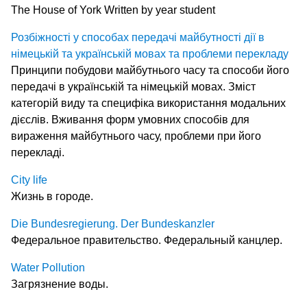
The House of York Written by year student
Розбіжності у способах передачі майбутності дії в
німецькій та українській мовах та проблеми перекладу
Принципи побудови майбутнього часу та способи його
передачі в українській та німецькій мовах. Зміст
категорій виду та специфіка використання модальних
дієслів. Вживання форм умовних способів для
вираження майбутнього часу, проблеми при його
перекладі.
City life
Жизнь в городе.
Die Bundesregierung. Der Bundeskanzler
Федеральное правительство. Федеральный канцлер.
Water Pollution
Загрязнение воды.