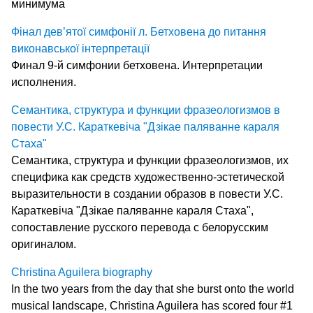
минимума
Фінал дев’ятої симфонії л. Бетховена до питання
виконавської інтерпретації
Финал 9-й симфонии бетховена. Интерпретации
исполнения.
Семантика, структура и функции фразеологизмов в
повести У.С. Караткевіча "Дзікае паляванне караля
Стаха"
Семантика, структура и функции фразеологизмов, их
специфика как средств художественно-эстетической
выразительности в создании образов в повести У.С.
Караткевіча "Дзікае паляванне караля Стаха",
сопоставление русского перевода с белорусским
оригиналом.
Christina Aguilera biography
In the two years from the day that she burst onto the world
musical landscape, Christina Aguilera has scored four #1