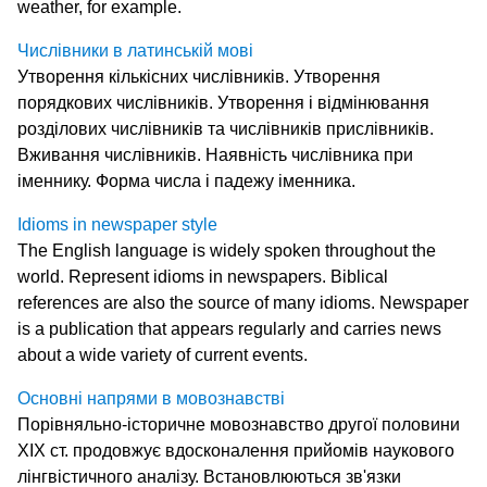
weather, for example.
Числівники в латинській мові
Утворення кількісних числівників. Утворення
порядкових числівників. Утворення і відмінювання
розділових числівників та числівників прислівників.
Вживання числівників. Наявність числівника при
іменнику. Форма числа і падежу іменника.
Idioms in newspaper style
The English language is widely spoken throughout the
world. Represent idioms in newspapers. Biblical
references are also the source of many idioms. Newspaper
is a publication that appears regularly and carries news
about a wide variety of current events.
Основні напрями в мовознавстві
Порівняльно-історичне мовознавство другої половини
XIX ст. продовжує вдосконалення прийомів наукового
лінгвістичного аналізу. Встановлюються зв'язки