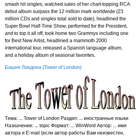
smash hit singles, watched sales of her chart-topping RCA
debut album surpass the 12 million mark worldwide (23
million CDs and singles total sold to date), headlined the
Super Bowl Half-Time Show, performed for the President,
and to top it all off, took home two Grammys including one
for Best New Artist, headlined a mammoth 2000
international tour, released a Spanish language album,
and a holiday album of seasonal favorites.
Башня Лондона (Tower of London)
Тема: ... Tower of London Раздел: ... иностранные языки
Назначение: ... topic Формат: ... WinWord Автор: ... имя
автора и E-mail (если автор работы Вам неизвестен,