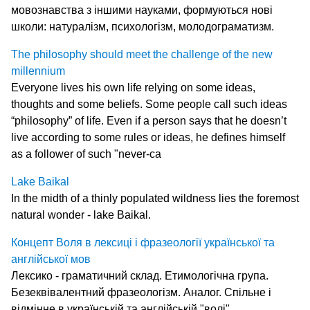
мовознавства з іншими науками, формуються нові
школи: натуралізм, психологізм, молодограматизм.
The philosophy should meet the challenge of the new
millennium
Everyone lives his own life relying on some ideas,
thoughts and some beliefs. Some people call such ideas
“philosophy” of life. Even if a person says that he doesn’t
live according to some rules or ideas, he defines himself
as a follower of such "never-ca
Lake Baikal
In the midth of a thinly populated wildness lies the foremost
natural wonder - lake Baikal.
Концепт Воля в лексиці і фразеології української та
англійської мов
Лексико - граматичний склад. Етимологічна група.
Безеквівалентний фразеологізм. Аналог. Спільне і
відмінне в українській та англійській "волі".