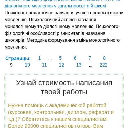
діалогічного мовлення у загальноосвітній школі
Психолого-педагогічне навчання учнів середньої школи
мовленню. Психологічний аспект навчання
монологічному та діалогічному мовленню. Психолого-
фізіологічні особливості різних етапів навчання
школярів. Методика формування вмінь монологічного
мовлення.
Страницы:
1
...
5
6
7
8
9
10
11
12
13
...
222
Узнай стоимость написания
твоей работы
Нужна помощь с академической работой
(курсовая, контрольная, диплом, реферат и
т.д.)? Обратитесь к нашим специалистам!
Более 90000 специалистов готовы Вам