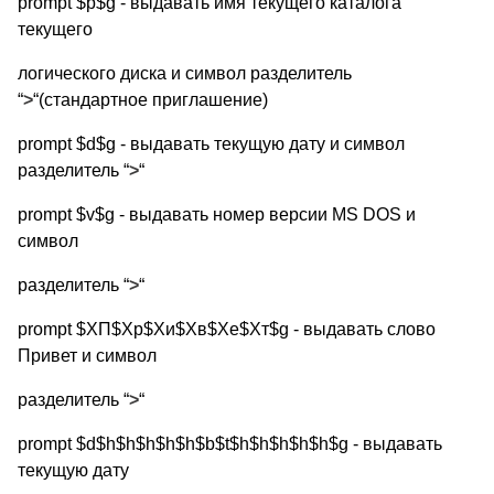
prompt $p$g - выдавать имя текущего каталога
текущего
логического диска и символ разделитель
“
>
“(стандартное приглашение)
prompt $d$g - выдавать текущую дату и символ
разделитель “
>
“
prompt $v$g - выдавать номер версии MS DOS и
символ
разделитель “
>
“
prompt $XП$Xр$Xи$Xв$Xе$Xт$g - выдавать слово
Привет и символ
разделитель “
>
“
prompt $d$h$h$h$h$h$b$t$h$h$h$h$h$g - выдавать
текущую дату