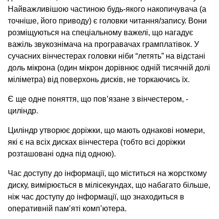
Найважливішою частиною будь-якого накопичувача (а
точніше, його приводу) є головки читання/запису. Вони
розміщуються на спеціальному важелі, що нагадує
важіль звукознімача на програвачах грамплатівок. У
сучасних вінчестерах головки ніби “летять” на відстані
доль мікрона (один мікрон дорівнює одній тисячній долі
міліметра) від поверхонь дисків, не торкаючись їх.
Є ще одне поняття, що пов’язане з вінчестером, -
циліндр.
Циліндр утворює доріжки, що мають однакові номери,
які є на всіх дисках вінчестера (тобто всі доріжки
розташовані одна під одною).
Час доступу до інформації, що міститься на жорсткому
диску, вимірюється в мілісекундах, що набагато більше,
ніж час доступу до інформації, що знаходиться в
оперативній пам’яті комп’ютера.