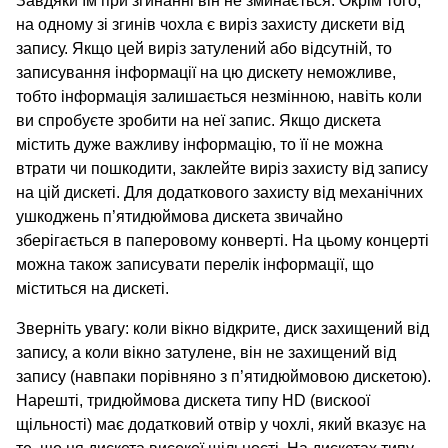
Завдяки їм при згинанні він не зминається. Окрім того,
на одному зі згинів чохла є виріз захисту дискети від
запису. Якщо цей виріз затулений або відсутній, то
записування інформації на цю дискету неможливе,
тобто інформація залишається незмінною, навіть коли
ви спробуєте зробити на неї запис. Якщо дискета
містить дуже важливу інформацію, то її не можна
втрати чи пошкодити, заклейте виріз захисту від запису
на цій дискеті. Для додаткового захисту від механічних
ушкоджень п’ятидюймова дискета звичайно
зберігається в паперовому конверті. На цьому концерті
можна також записувати перелік інформації, що
міститься на дискеті.
Зверніть увагу: коли вікно відкрите, диск захищений від
запису, а коли вікно затулене, він не захищений від
запису (навпаки порівняно з п’ятидюймовою дискетою).
Нарешті, тридюймова дискета типу HD (вискоої
щільності) має додатковий отвір у чохлі, який вказує на