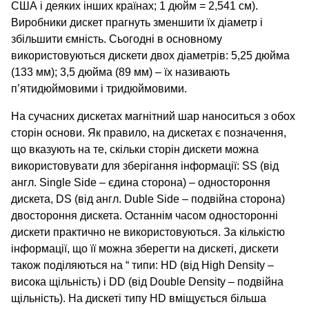
США і деяких інших країнах; 1 дюйм = 2,541 см).
Виробники дискет прагнуть зменшити їх діаметр і
збільшити ємність. Сьогодні в основному
використовуються дискети двох діаметрів: 5,25 дюйма
(133 мм); 3,5 дюйма (89 мм) – їх називають
п’ятидюймовими і тридюймовими.
На сучасних дискетах магнітний шар наноситься з обох
сторін основи. Як правило, на дискетах є позначення,
що вказують на те, скільки сторін дискети можна
використовувати для зберігання інформації: SS (від
англ. Single Side – єдина сторона) – одностороння
дискета, DS (від англ. Duble Side – подвійна сторона)
двостороння дискета. Останнім часом односторонні
дискети практично не використовуються. За кількістю
інформації, що її можна зберегти на дискеті, дискети
також поділяються на “ типи: HD (від High Density –
висока щільність) і DD (від Double Density – подвійна
щільність). На дискеті типу НD вміщується більша