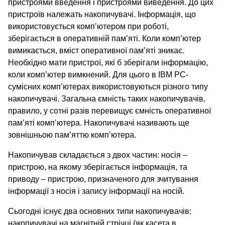
пристроями введення і пристроями виведення. До цих
пристроїв належать накопичувачі. Інформація, що
використовується комп’ютером при роботі,
зберігається в оперативній пам’яті. Коли комп’ютер
вимикається, вміст оперативної пам’яті зникає.
Необхідно мати пристрої, які б зберігали інформацію,
коли комп’ютер вимкнений. Для цього в ІВМ РС-
сумісних комп’ютерах використовуються різного типу
накопичувачі. Загальна ємність таких накопичувачів,
правило, у сотні разів перевищує ємність оперативної
пам’яті комп’ютера. Накопичувачі називають ще
зовнішньою пам’яттю комп’ютера.
Накопичував складається з двох частин: носія –
пристрою, на якому зберігається інформація, та
приводу – пристрою, призначеного для зчитування
інформації з носія і запису інформації на носій.
Сьогодні існує два основних типи накопичувачів:
накопичувачі на магнітній стрічці (як касета в