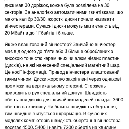
диск мав 30 доріжок, кожна була розділена на 30
секторів. За аналогією автоматичними гвинтівками, що
мають калібр 30/30, жорсткі диски почали називати
вінчестерами. Сучасні диски можуть мати ємність від
20 Мбайтів до “ Гбайтів і більше.
Як же влаштований вінчестер? Звичайно вінчестер
має від одного до п’яти або й більше оброблених з
високою точністю керамічних чи алюмінієвих пластин
(дисків), на які нанесений спеціальний магнітний шар.
Це носії інформації, Привод вінчестера влаштований
таким чином. Диски жорстко закріплені через однакові
проміжки на вертикальному стержні. Стержень
приводить в рух спеціальний двигун. Швидкість
обертання дисків для звичайних моделей складає 3600
обертів на хвилину. Чи більша швидкість обертання,
тим швидше зчитується інформація. В сучасних
моделях комп’ютерів швидкість обертання вінчестера
досягає 4500, 5400 і навіть 7200 обертів на хвилину.