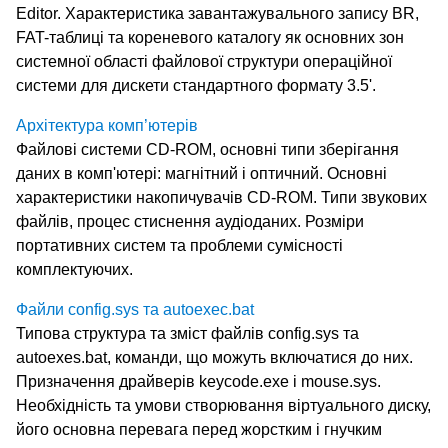
Editor. Характеристика завантажувального запису BR,
FAT-таблиці та кореневого каталогу як основних зон
системної області файлової структури операційної
системи для дискети стандартного формату 3.5'.
Архітектура комп’ютерів
Файлові системи CD-ROM, основні типи зберігання
даних в комп'ютері: магнітний і оптичний. Основні
характеристики накопичувачів CD-ROM. Типи звукових
файлів, процес стиснення аудіоданих. Розміри
портативних систем та проблеми сумісності
комплектуючих.
Файли config.sys та autoexec.bat
Типова структура та зміст файлів config.sys та
autoexes.bat, команди, що можуть включатися до них.
Призначення драйверів keycode.exe і mouse.sys.
Необхідність та умови створювання віртуального диску,
його основна перевага перед жорстким і гнучким