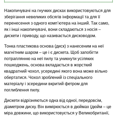
Накопичувачі на гнучких дисках використовуються для
зберігання невеликих обсягів інформації та для її
перенесення з одного комп’ютера на інший. Так само,
як і інші накопичувачі, вони складаються з носія –
дискети і приводу, що називається дисководом.
Тонка пластикова основа (диск) з нанесеним на неї
магнітним шаром – це і є дискета. Щоб запобігти
потраплянню на неї пилу та уникнути усіляких
пошкоджень, основа вкладається в жорсткий
квадратний чохол, усередині якого вона може вільно
обертатися. Чохол зроблений із спеціального
матеріалу і зсередини вкритий фетром для
поглиблення пилу.
Дискети відрізняються одна від одної, передовсім,
діаметром диску. Він вимірюється в дюймах (дюйм – це
міра довжини, що використовується у Великобританії,