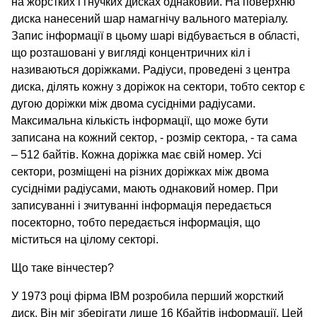
на жорстких і гнучких дисках однаковий. На поверхню
диска нанесений шар намагнічу вального матеріалу.
Запис інформації в цьому шарі відбувається в області,
що розташовані у вигляді концентричних кіл і
називаються доріжками. Радіуси, проведені з центра
диска, ділять кожну з доріжок на сектори, тобто сектор є
дугою доріжки між двома сусідніми радіусами.
Максимальна кількість інформації, що може бути
записана на кожний сектор, - розмір сектора, - та сама
– 512 байтів. Кожна доріжка має свій номер. Усі
сектори, розміщені на різних доріжках між двома
сусідніми радіусами, мають однаковий номер. При
записуванні і зчитуванні інформація передається
посекторно, тобто передається інформація, що
міститься на цілому секторі.
Що таке вінчестер?
У 1973 році фірма ІВМ розробила перший жорсткий
диск. Він міг зберігати лише 16 Кбайтів інформації. Цей