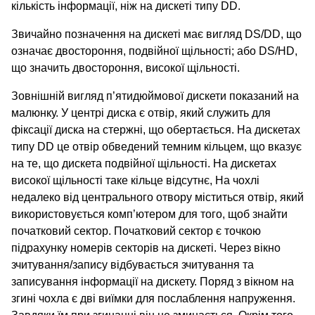
кількість інформації, ніж на дискеті типу DD.
Звичайно позначення на дискеті має вигляд DS/DD, що
означає двостороння, подвійної щільності; або DS/HD,
що значить двостороння, високої щільності.
Зовнішній вигляд п’ятидюймової дискети показаний на
малюнку. У центрі диска є отвір, який служить для
фіксації диска на стержні, що обертається. На дискетах
типу DD це отвір обведений темним кільцем, що вказує
на те, що дискета подвійної щільності. На дискетах
високої щільності таке кільце відсутнє, На чохлі
недалеко від центрального отвору міститься отвір, який
використовується комп’ютером для того, щоб знайти
початковий сектор. Початковий сектор є точкою
підрахунку номерів секторів на дискеті. Через вікно
зчитування/запису відбувається зчитування та
записування інформації на дискету. Поряд з вікном на
згині чохла є дві виїмки для послаблення напруження.