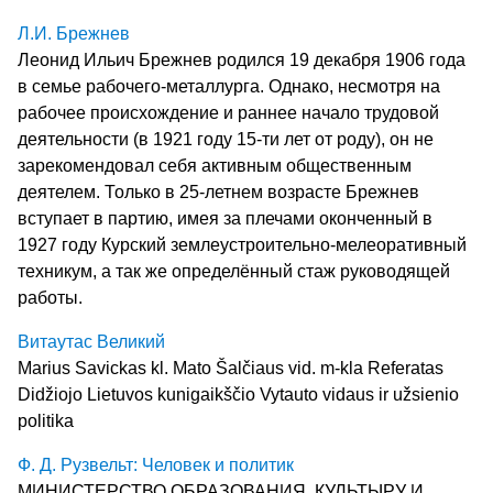
Л.И. Брежнев
Леонид Ильич Брежнев родился 19 декабря 1906 года
в семье рабо­чего-металлурга. Однако, несмотря на
рабочее происхождение и раннее на­чало трудовой
деятельности (в 1921 году 15-ти лет от роду), он не
зареко­мендовал себя активным общественным
деятелем. Только в 25-летнем воз­расте Брежнев
вступает в партию, имея за плечами оконченный в
1927 году Курский землеустроительно-мелеоративный
техникум, а так же определён­ный стаж руководящей
работы.
Витаутас Великий
Marius Savickas kl. Mato Šalčiaus vid. m-kla Referatas
Didžiojo Lietuvos kunigaikščio Vytauto vidaus ir užsienio
politika
Ф. Д. Рузвельт: Человек и политик
МИНИСТЕРСТВО ОБРАЗОВАНИЯ, КУЛЬТЫРУ И