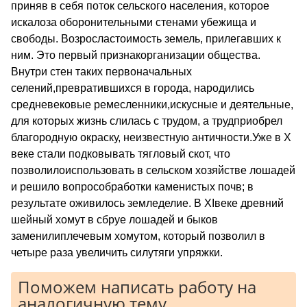
приняв в себя поток сельского населения, которое
искалоза оборонительными стенами убежища и
свободы. Возросластоимость земель, прилегавших к
ним. Это первый признакорганизации общества.
Внутри стен таких первоначальных
селений,превратившихся в города, народились
средневековые ремесленники,искусные и деятельные,
для которых жизнь слилась с трудом, а трудприобрел
благородную окраску, неизвестную античности.Уже в Х
веке стали подковывать тягловый скот, что
позволилоиспользовать в сельском хозяйстве лошадей
и решило вопрособработки каменистых почв; в
результате оживилось земледелие. В XIвеке древний
шейный хомут в сбруе лошадей и быков
заменилиплечевым хомутом, который позволил в
четыре раза увеличить силутяги упряжки.
Поможем написать работу на
аналогичную тему