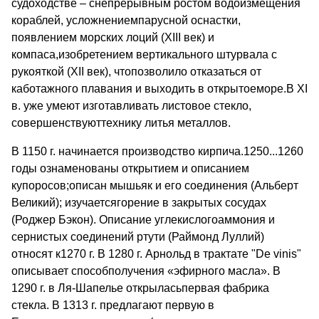
судоходстве – снепрерывным ростом водоизмещения
кораблей, усложнениемпарусной оснастки,
появлением морских лоций (XIII век) и
компаса,изобретением вертикального штурвала с
рукояткой (XII век), чтопозволило отказаться от
каботажного плавания и выходить в открытоеморе.В XI
в. уже умеют изготавливать листовое стекло,
совершенствуюттехнику литья металлов.
В 1150 г. начинается производство кирпича.1250...1260
годы ознаменованы открытием и описанием
купоросов;описан мышьяк и его соединения (Альберт
Великий); изучаетсягорение в закрытых сосудах
(Роджер Бэкон). Описание углекислогоаммония и
сернистых соединений ртути (Раймонд Луллий)
относят к1270 г. В 1280 г. Арнольд в трактате "De vinis"
описывает способполучения «эфирного масла». В
1290 г. в Ля-Шапелье открыласьпервая фабрика
стекла. В 1313 г. предлагают первую в