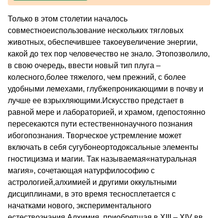
Только в этом столетии началось
совместноеиспользование нескольких тягловых
животных, обеспечившее такоеувеличение энергии,
какой до тех пор человечество не знало. Этопозволило,
в свою очередь, ввести новый тип плуга –
колесного,более тяжелого, чем прежний, с более
удобными лемехами, глубжепроникающими в почву и
лучше ее взрыхляющими.Искусство предстает в
равной мере и лабораторией, и храмом, гдепостоянно
пересекаются пути естественнонаучного познания
ибогопознания. Творческое устремление может
включать в себя сугубонеортодоксальные элементы
гностицизма и магии. Так называемая«натуральная
магия», сочетающая натурфилософию с
астрологией,алхимией и другими оккультными
дисциплинами, в это время тесносплетается с
начатками нового, экспериментального
естествознания.Алхимия, приобретшая в XIII – XIV вв.