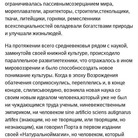
ограничивалась пассивнымсозерцанием мира,
мореплаватели, архитекторы, строители,стекольщики,
ткачи, литейщики, горняки, ремесленники
всехспециальностей овладевали богатствами природы
и улучшали жизньлюдей.
На протяжении всего средневековья рядом с наукой,
замкнутойв своей книжной культуре, происходило
параллельное развитиетехники, что отражалось в ином
мировоззрении и было способносоздать новое
понимание культуры. Когда в эпоху Возрождения
обатечения соприкоснулись, переплелись и, в конце
концов, слилисьвоедино, возникла новая наука со
своим новым идеалом человека,который уже не был
ни чуждающимся труда ученым, ниневежественным
эмпириком, ни человеком sine artificio sciens autignarus
artifex (знающим, но не творящим, или творящим, но
незнающим), как говорил Порта в первом издании
своей «Натуральноймагии», но человеком, который