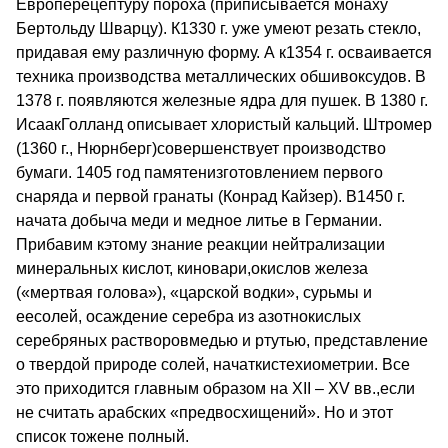
Европерецептуру пороха (приписывается монаху
Бертольду Шварцу). К1330 г. уже умеют резать стекло,
придавая ему различную форму. А к1354 г. осваивается
техника производства металлических обшивоксудов. В
1378 г. появляются железные ядра для пушек. В 1380 г.
ИсаакГолланд описывает хлористый кальций. Штромер
(1360 г., Нюрнберг)совершенствует производство
бумаги. 1405 год памятенизготовлением первого
снаряда и первой гранаты (Конрад Кайзер). В1450 г.
начата добыча меди и медное литье в Германии.
Прибавим кэтому знание реакции нейтрализации
минеральных кислот, киновари,окислов железа
(«мертвая голова»), «царской водки», сурьмы и
еесолей, осаждение серебра из азотнокислых
серебряных растворовмедью и ртутью, представление
о твердой природе солей, начаткистехиометрии. Все
это приходится главным образом на XII – XV вв.,если
не считать арабских «предвосхищений». Но и этот
список тожене полный.