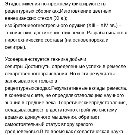
Этидостижения по-прежнему фиксируются в
рецептурных сборниках.Изготовление цветных
венецианских стекол (XI в.);
изобретениеогнестрельного оружия (XIII – XIV вв.) –
технические достиженияэтих веков. Разрабатываются
пиротехнические составы (на основепороха и
селитры).
Усовершенствуется техника добычи
селитры.Достигнуты определенные успехи в ремесле
лекарственноговрачевания. Но и эти результаты
записываются только в
рецептурныхсводах.Результативные вклады ремесла,
в конечном счете, не определяютэволюцию научного
знания в средние века. Теоретическиепредставления,
складывающиеся в достаточно стройную систему
врамках донаучного мышления, обретают
самостоятельный статус впору зрелого
средневековья.В то время как схоластическая наука