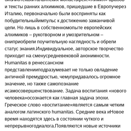
и тексты ранних алхимиков, пришедшие в Европучерез
Италию, первоначально были восприняты как
побудительныйимпульс к достижению заманчивой
цели. Но лишь в собственномопыте европейских
алхимиков – рукотворном и умозрительном –
ониприобрели поучительную наглядность и обрели
статус знания.Индивидуальное, авторское творчество
приходит на сменусредневековой анонимности.
Humanitas в ренессансном
представленииподразумевает не только овладение
античной премудростью, чемупридавалось огромное
значение, но также самопознание
исамосовершенствование. Задача воспитания «нового
человека»осознается как главная задача эпохи.
Греческое слово «воспитание»является самым четким
аналогом латинского humanitas. Средние века иНовое
время находятся здесь в состоянии чуткого и
непрерывногодиалога.Появляются новые источники