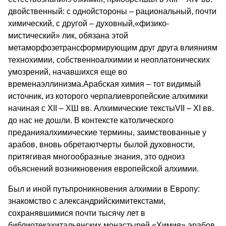
двойственный: с однойстороны – рациональный, почти
химический, с другой – духовный,«физико-
мистический» лик, обязана этой
метаморфозетрансформирующим друг друга влияниям
технохимии, собственноалхимии и неоплатонических
умозрений, начавшихся еще во
временаэллинизма.Арабская химия – тот видимый
источник, из которого черпалиевропейские алхимики
начиная с XII – ХШ вв. Алхимические текстыVII – XI вв.
до нас не дошли. В контексте католического
преданияалхимические термины, заимствованные у
арабов, вновь обретаютчерты былой духовности,
притягивая многообразные знания, это одноиз
объяснений возникновения европейской алхимии.
Был и иной путьпроникновения алхимии в Европу:
знакомство с александрийскимитекстами,
сохранявшимися почти тысячу лет в
библиотекахитальянских монастырей.«Химия» арабов