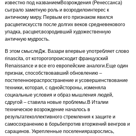
известно под названиемВозрождения (Ренессанса)
сыграло заметную роль и возродилоинтерес к
античному миру. Первым его признаком явился
расцветискусств после долгих веков средневекового
упадка, расцвет,возродивший художественную
античную мудрость.
В этом смыслеДж. Вазари впервые употребляет слово
rinascita, от которогопроисходит французский
Renaissance и все его европейские аналоги.Еще один
признак, способствовавший обновлению –
постепенноераспространение и усовершенствование
техники, которая, с однойстороны, изменяла
социальные условия и образ мышления людей,
сдругой – ставила новые проблемы.В Италии
техническое возрождение началось в
результатеколлективного стремления к защите и
самосохранению в борьбепротив вторжений венгров и
сарацинов. Укрепленные поселенияразрослись,