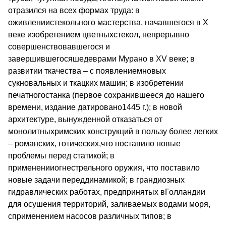
отразился на всех формах труда: в
оживлениистекольного мастерства, начавшегося в Х
веке изобретением цветныхстекол, непрерывно
совершенствовавшегося и
завершившегосяшедеврами Мурано в XV веке; в
развитии ткачества – с появлениемновых
сукновальных и ткацких машин; в изобретении
печатногостанка (первое сохранившееся до нашего
времени, издание датировано1445 г.); в новой
архитектуре, вынужденной отказаться от
монолитныхримских конструкций в пользу более легких
– романских, готических,что поставило новые
проблемы перед статикой; в
примененииогнестрельного оружия, что поставило
новые задачи переддинамикой; в грандиозных
гидравлических работах, предпринятых вГолландии
для осушения территорий, заливаемых водами моря,
сприменением насосов различных типов; в