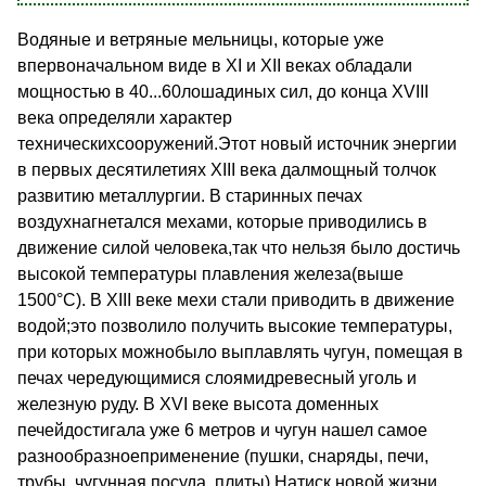
Водяные и ветряные мельницы, которые уже
впервоначальном виде в XI и XII веках обладали
мощностью в 40...60лошадиных сил, до конца XVIII
века определяли характер
техническихсооружений.Этот новый источник энергии
в первых десятилетиях XIII века далмощный толчок
развитию металлургии. В старинных печах
воздухнагнетался мехами, которые приводились в
движение силой человека,так что нельзя было достичь
высокой температуры плавления железа(выше
1500°C). В XIII веке мехи стали приводить в движение
водой;это позволило получить высокие температуры,
при которых можнобыло выплавлять чугун, помещая в
печах чередующимися слоямидревесный уголь и
железную руду. В XVI веке высота доменных
печейдостигала уже 6 метров и чугун нашел самое
разнообразноеприменение (пушки, снаряды, печи,
трубы, чугунная посуда, плиты).Натиск новой жизни