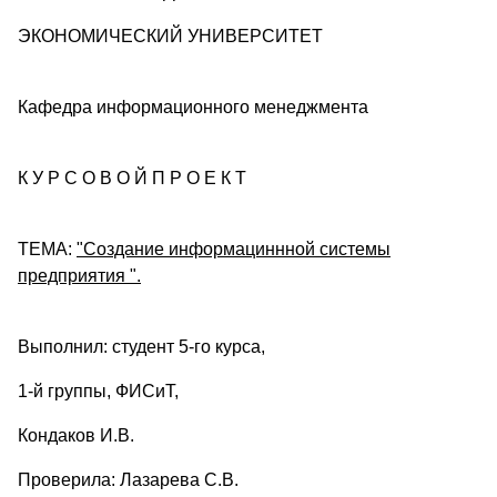
ЭКОНОМИЧЕСКИЙ УНИВЕРСИТЕТ
Кафедра информационного менеджмента
К У Р С О В О Й П Р О Е К Т
ТЕМА:
"Создание информациннной системы
предприятия
".
Выполнил: студент 5-го курса,
1-й группы, ФИСиТ,
Кондаков И.В.
Проверила: Лазарева С.В.