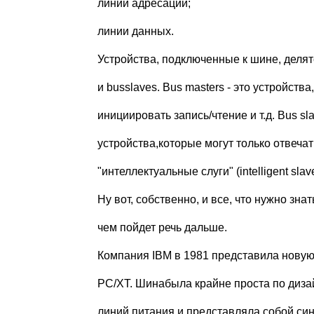
линии адресации;
линии данных.
Устройства, подключенные к шине, делятс
и busslaves. Bus masters - это устройств
инициировать запись/чтение и т.д. Bus sl
устройства,которые могут только отвечат
"интеллектуальные слуги" (intelligent sla
Ну вот, собственно, и все, что нужно зна
чем пойдет речь дальше.
Компания IBM в 1981 представила новую
PC/XT. Шинабыла крайне проста по дизай
линий питания и представляла собой си