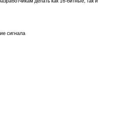
работчикам делать как 16-битные, так и
ие сигнала