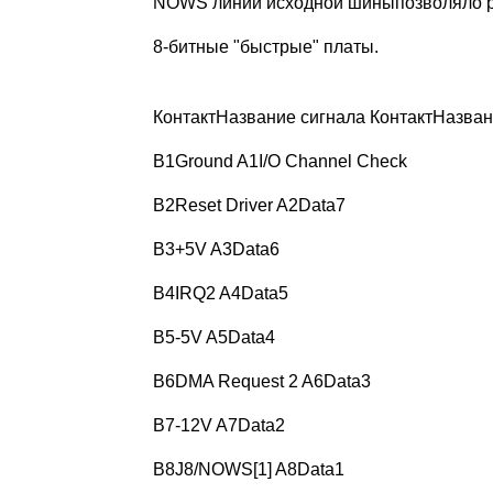
NOWS линии исходной шиныпозволяло раз
8-битные "быстрые" платы.
КонтактНазвание сигнала КонтактНазван
B1Ground A1I/O Channel Check
B2Reset Driver A2Data7
B3+5V A3Data6
B4IRQ2 A4Data5
B5-5V A5Data4
B6DMA Request 2 A6Data3
B7-12V A7Data2
B8J8/NOWS[1] A8Data1