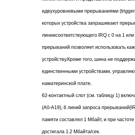
идвухуровневыми прерываниями (trigger-e
которых устройства запрашивают преры
линиисоответствующего IRQ с 0 на 1 или
прерываний позволяет использовать ка
устройству.Кроме того, шина не поддерж
единственными устройствами, управляю
наматеринской плате.
62-контактный слот (см. таблицу 1) вклю
(А0-А19), 6 линий запроса прерываний(I
памяти составлял 1 Мбайт, и при частот
достигала 1.2 Мбайта/сек.