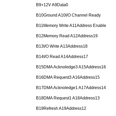
B9+12V A9Data0
B10Ground A10I/O Channel Ready
B11Memory Write A11Address Enable
B12Memory Read A12Address19
B13I/O Write A13Address18
B14I/O Read A14Address17
B15DMA Acknoledge3 A15Address16
B16DMA Request3 A16Address15
B17DMA Acknoledge1 A17Address14
B18DMA Request1 A18Address13
B19Refresh A19Address12