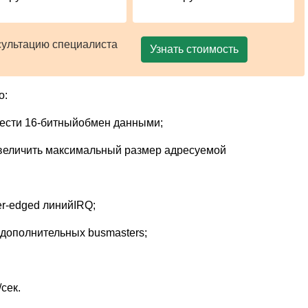
сультацию специалиста
Узнать стоимость
о:
вести 16-битныйобмен данными;
увеличить максимальный размер адресуемой
er-edged линийIRQ;
дополнительных busmasters;
сек.