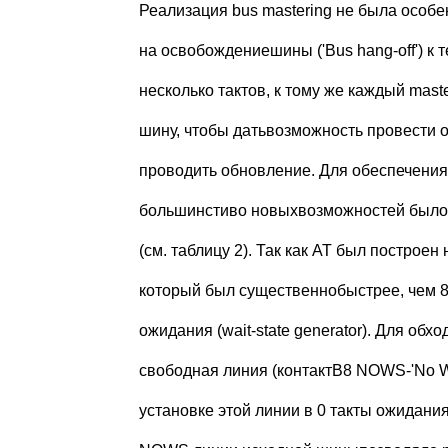
Реализация bus mastering не была особен
на освобождениешины ('Bus hang-off') к
несколько тактов, к тому же каждый mas
шину, чтобы датьвозможность провести о
проводить обновление. Для обеспечения
большинстиво новыхвозможностей было 
(см. таблицу 2). Так как АТ был построен 
который был существеннобыстрее, чем 8
ожидания (wait-state generator). Для обх
свободная линия (контактВ8 NOWS-'No Wa
установке этой линии в 0 такты ожидани