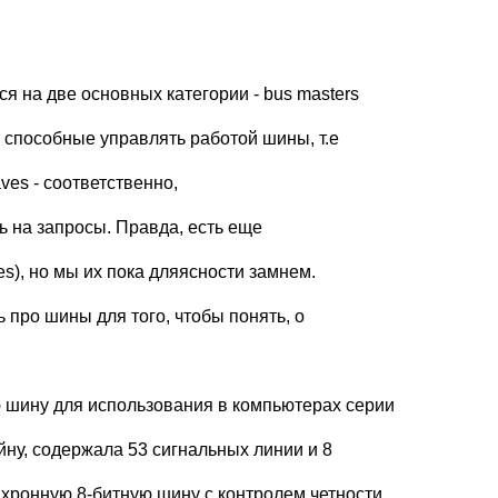
я на две основных категории - bus masters
а, способные управлять работой шины, т.е
aves - соответственно,
ь на запросы. Правда, есть еще
ves), но мы их пока дляясности замнем.
ть про шины для того, чтобы понять, о
 шину для использования в компьютерах серии
ну, содержала 53 сигнальных линии и 8
нхронную 8-битную шину с контролем четности