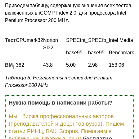
Приведем таблицу, содержащую значения всех тестов,
включенных в iCOMP Index 2.0, для процессора Intel
Pentium Processor 200 MHz.
Тест
CPUmark32
Norton
SPECint_
SPECfp_
Intel Media
SI32
base95
base95
Benchmark
BM
382
43.8
5.00
2.98
153.06
i
Таблица 5:
Результаты тестов для Pentium
Processor 200 MHz
Нужна помощь в написании работы?
Мы - биржа профессиональных авторов
(преподавателей и доцентов вузов). Пишем
статьи РИНЦ, ВАК, Scopus. Помогаем в
публикации. Правки вносим
бесплатно
.