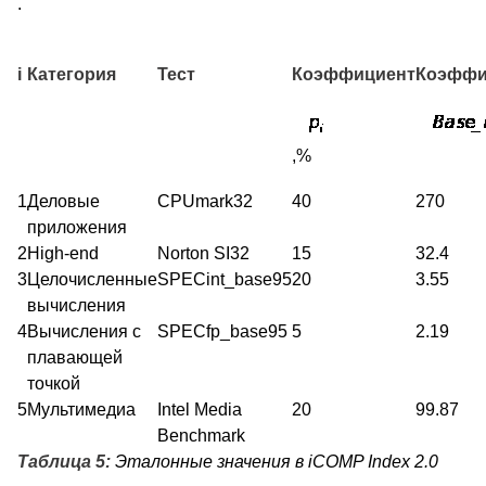
.
i
Категория
Тест
Коэффициент
Коэффи
,%
1
Деловые
CPUmark32
40
270
приложения
2
High-end
Norton SI32
15
32.4
3
Целочисленные
SPECint_base95
20
3.55
вычисления
4
Вычисления с
SPECfp_base95
5
2.19
плавающей
точкой
5
Мультимедиа
Intel Media
20
99.87
Benchmark
Таблица 5:
Эталонные значения в iCOMP Index 2.0