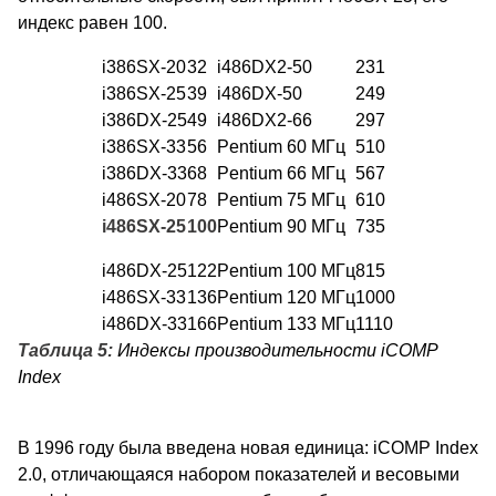
индекс равен 100.
i386SX-20
32
i486DX2-50
231
i386SX-25
39
i486DX-50
249
i386DX-25
49
i486DX2-66
297
i386SX-33
56
Pentium 60 МГц
510
i386DX-33
68
Pentium 66 МГц
567
i486SX-20
78
Pentium 75 МГц
610
i486SX-25
100
Pentium 90 МГц
735
i486DX-25
122
Pentium 100 МГц
815
i486SX-33
136
Pentium 120 МГц
1000
i486DX-33
166
Pentium 133 МГц
1110
Таблица 5:
Индексы производительности iCOMP
Index
В 1996 году была введена новая единица: iCOMP Index
2.0, отличающаяся набором показателей и весовыми