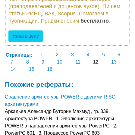
(преподавателей и доцентов вузов). Пишем
статьи РИНЦ, ВАК, Scopus. Помогаем в
публикации. Правки вносим
бесплатно
.
Узнать цену
Страницы:
1
2
3
4
5
6
7
8
9
10
11
12
13
14
15
16
Похожие рефераты:
Сравнение архитектуры POWER с другими RISC
архитектурами.
Аркадьев Александр Буторин Махмуд , гр. 339.
Архитектура POWER 1. Эволюция архитектуры
POWER в направлении архитектуры PowerPC 2.
PowerPC 601 3. Процессор PowerPC 603