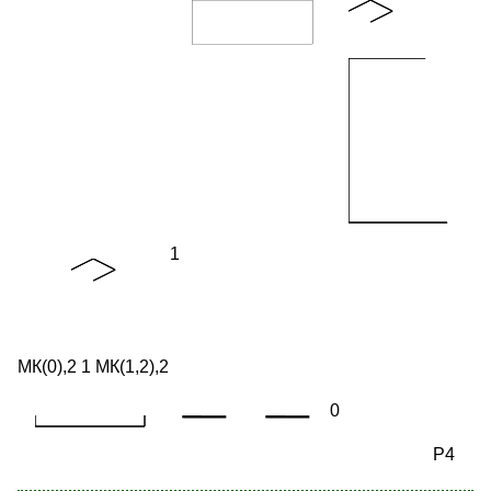
1
МК(0),2 1 МК(1,2),2
0
P4