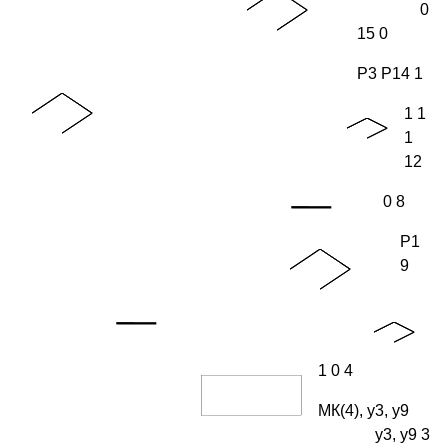
0
15 0
P3 P14 1
1 1
1
12
0 8
P1
9
1 0 4
МК(4), y3, y9
y3, y9 3