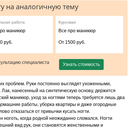
у на аналогичную тему
льная работа
Курсовая
про маникюр
Все про маникюр
0 руб.
От 1500 руб.
сультацию специалиста
Узнать стоимость
их проблем. Руки постоянно выглядят ухоженными,
 Лак, нанесенный на синтетическую основу, держится
ский маникюр, уход за ногтями теперь требуется лишь два
 домашние работы, уборка квартиры и даже огородные
слово отказаться от привычки кусать ногти.
 ноготь, когда родной неожиданно сломался. Ногти
шний вид рук, они становятся женственными и