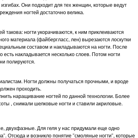
 изгибах. Они подходит для тех женщин, которые ведут
реждения ногтей достаточно велика.
й такова: ногти укорачиваются, к ним приклеиваются
бного материала (файбергласс, лен) вырезаются лоскутки
ециальным составом и накладываются на ногти. После
о есть накладывается несколько слоев. Потом ногти
ни полируются.
циалистам. Ногти должны получаться прочными, и вроде
должен проходить.
лнить наращивание ногтей по данной технологии. Более
соты , снимали шелковые ногти и ставили акриловые.
, двухфазные. Для геля у нас придумали еще одно
". Отсюда и возникло понятие "смоляные ногти", которые