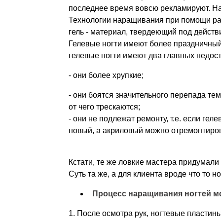
последнее время вовсю рекламируют. На 
Технологии наращивания при помощи разн
гель - материал, твердеющий под дейст
Гелевые ногти имеют более праздничный в
гелевые ногти имеют два главных недос
- они более хрупкие;
- они боятся значительного перепада те
от чего трескаются;
- они не подлежат ремонту, т.е. если гел
новый, а акриловый можно отремонтиров
Кстати, те же ловкие мастера придумали
Суть та же, а для клиента вроде что то но
Процесс наращивания ногтей мо
1. После осмотра рук, ногтевые пласти