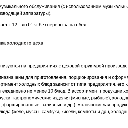
узыкального обслуживания (с использованием музыкальных
зводящей аппаратуры).
ает с 12—до 01 ч. без перерыва на обед.
ка холодного цеха
низуются на предприятиях с цеховой структурой производс
дназначены для приготовления, порционирования и оформ
ортимент холодных блюд зависит от типа предприятия, его к
т ежедневно не менее 10 блюд. В ассортимент продукции х
куски, гастрономические изделия (мясные, рыбные), холод
, фаршированные, заливные и др.), молочнокислая продукц
юда (желе, муссы, самбуки, кисели, компоты и др.), холодн