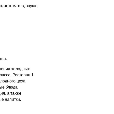
 автоматов, звуко-,
тва.
ления холодных
ласса. Ресторан 1
олодного цеха
ные блюда
ия, а также
ые напитки,