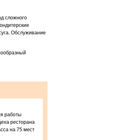
юд сложного
кондитерские
суга. Обслуживание
знообразный
я работы
цеха ресторана
сса на 75 мест