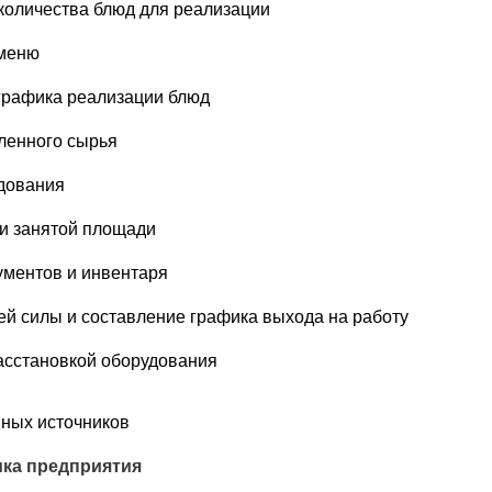
количества блюд для реализации
меню
графика реализации блюд
ленного сырья
дования
 и занятой площади
ументов и инвентаря
й силы и составление графика выхода на работу
асстановкой оборудования
ных источников
ика предприятия