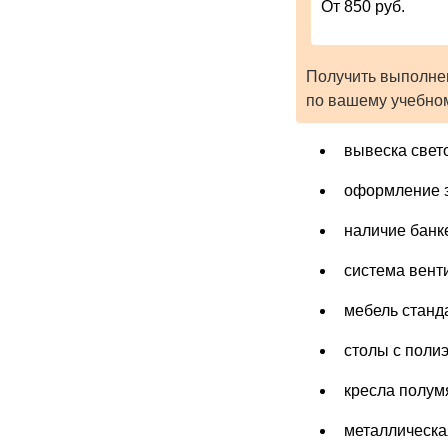
От 850 руб.
Получить выполне
по вашему учебно
вывеска свет
оформление з
наличие банке
система вент
мебель станд
столы с поли
кресла полум
металлическа