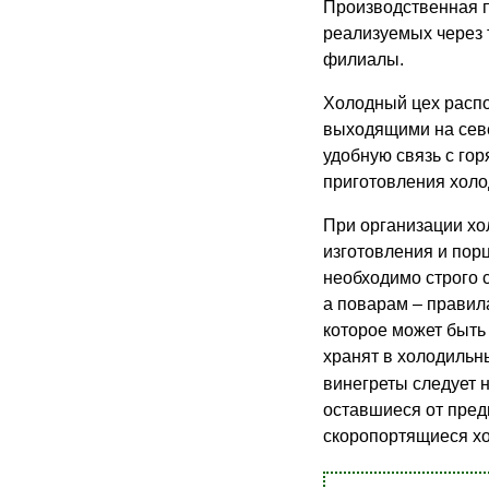
Производственная п
реализуемых через 
филиалы.
Холодный цех распо
выходящими на севе
удобную связь с го
приготовления холо
При организации хо
изготовления и пор
необходимо строго 
а поварам – правил
которое может быть
хранят в холодильн
винегреты следует 
оставшиеся от пред
скоропортящиеся хо