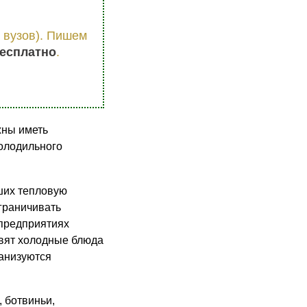
 вузов). Пишем
есплатно
.
жны иметь
холодильного
дших тепловую
зграничивать
 предприятиях
овят холодные блюда
ганизуются
 ботвиньи,