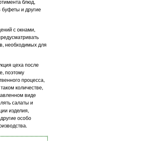
ртимента блюд,
в буфеты и другие
ений с окнами,
предусматривать
ов, необходимых для
укция цеха после
е, поэтому
твенного процесса,
таком количестве,
правленном виде
влять салаты и
ции изделия,
 другие особо
оизводства.