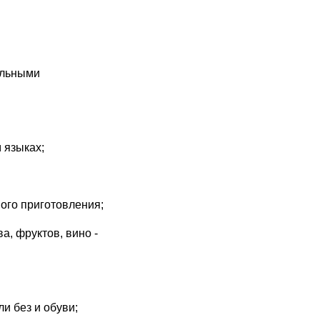
альными
 языках;
ого приготовления;
, фруктов, вино -
и без и обуви;