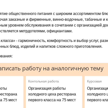
ятие общественного питания с широким ассортиментом бл
ючая заказные и фирменные, винно-водочные, табачные и 
ным уровнем обслуживания в сочетании с организацией до
ствляется метрдотелями, официантами.
 класса»
- гармоничность, комфортность и выбор услуг, ра
ных блюд, изделий и напитков сложного приготовления.
ования:
писать работу на аналогичную тему
Контольная работа
Курсовая
боты
Организация работы
Организаци
ресторана
холодного цеха ресторана
холодного 
а 75 мест
первого класса на 75 мест
первого кла