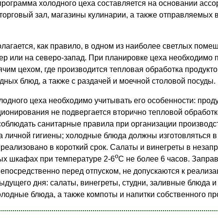
рограмма холодного цеха составляется на основании ассо
торговый зал, магазины кулинарии, а также отправляемых 
лагается, как правило, в одном из наиболее светлых помещ
р или на северо-запад. При планировке цеха необходимо 
рячим цехом, где производится тепловая обработка продукт
дных блюд, а также с раздачей и моечной столовой посуды.
лодного цеха необходимо учитывать его особенности: прод
ционирования не подвергается вторично тепловой обработк
соблюдать санитарные правила при организации производс
а личной гигиены; холодные блюда должны изготовляться в 
 реализовано в короткий срок. Салаты и винегреты в неза
о
ых шкафах при температуре 2-6
С не более 6 часов. Запра
непосредственно перед отпуском, не допускаются к реализа
ыдущего дня: салаты, винегреты, студни, заливные блюда и
лодные блюда, а также компоты и напитки собственного пр