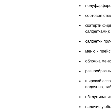
полуфарфоров
сортовая стек
скатерти фир
салфетками);
салфетки пол
меню и прейс
обложка меню
разнообразны
широкий ассо
водочных, та
обслуживание
наличие у об