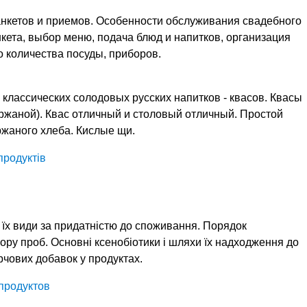
анкетов и приемов. Особенности обслуживания свадебного
кета, выбор меню, подача блюд и напитков, организация
о количества посуды, приборов.
классических солодовых русских напитков - квасов. Квасы
ржаной). Квас отличный и столовый отличный. Простой
ржаного хлеба. Кислые щи.
продуктів
, їх види за придатністю до споживання. Порядок
бору проб. Основні ксенобіотики і шляхи їх надходження до
рчових добавок у продуктах.
продуктов