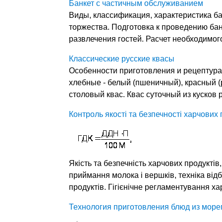
Банкет с частичным обслуживанием
Виды, классификация, характеристика б
торжества. Подготовка к проведению бан
развлечения гостей. Расчет необходимог
Классические русские квасы
Особенности приготовления и рецептура 
хлебные - белый (пшеничный), красный (
столовый квас. Квас суточный из кусков 
Контроль якості та безпечності харчових 
Якість та безпечність харчових продуктів
приймання молока і вершків, техніка від
продуктів. Гігієнічне регламентування ха
Технология приготовления блюд из море